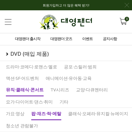
회원가입하고 더 많은 혜택 받기!
0
대영팬더 출시작
대영팬더 굿즈
이벤트
공지사항
DVD (매입 제품)
드라마·코메디·로맨스·멜로
공포·스릴러·범죄
액션·SF·어드벤처
애니메이션·유아동·교육
뮤직·클래식·콘서트
TV시리즈
교양·다큐멘터리
요가·다이어트·댄스·취미
기타
가요·영상
팝·재즈·락·메탈
클래식·오페라·뮤지컬·뉴에이지
청소년 관람불가