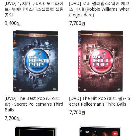
[DVD] 뮤지카 쿠바나: 도쿄라이
[DVD] 로비 윌리암스: 웨어 에고
브- 부에나비스타소셜클럽 실황
스 데어! (Robbie Williams: wher
공연
e egos dare)
9,400
7,700
원
원
[DVD] The Best Pop (베스트
[DVD] The Hit Pop (히트 팝) - S
팝) - Secret Policeman's Third
ecret Policeman's Third Balls
Balls
7,700
원
7,700
원