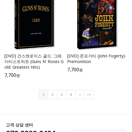
[DVD] 건스앤로지스 골드: 그레
[DVD] 존포거티 (John Fogerty)-
이티스트히트 (Guns N' Roses G
Premonition
old: Greatest Hits)
7,700
원
7,700
원
1
2
3
4
>
>>
고객 상담 센터