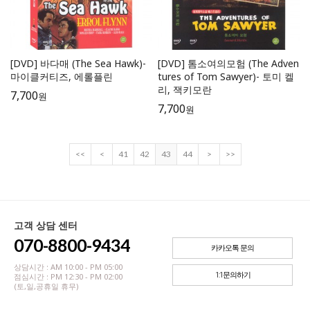
[DVD] 바다매 (The Sea Hawk)-
[DVD] 톰소여의모험 (The Adven
마이클커티즈, 에롤플린
tures of Tom Sawyer)- 토미 켈
리, 잭키모란
7,700
원
7,700
원
<<
<
41
42
43
44
>
>>
고객 상담 센터
070-8800-9434
카카오톡 문의
상담시간 : AM 10:00 - PM 05:00
1:1문의하기
점심시간 : PM 12:30 - PM 02:00
(토,일,공휴일 휴무)