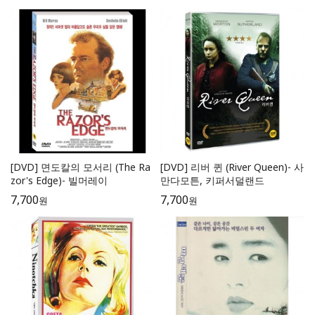
[DVD] 면도칼의 모서리 (The Ra
[DVD] 리버 퀸 (River Queen)- 사
zor's Edge)- 빌머레이
만다모튼, 키퍼서덜랜드
7,700
7,700
원
원