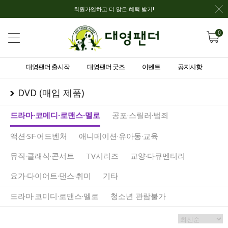
회원가입하고 더 많은 혜택 받기!
0
대영팬더 출시작
대영팬더 굿즈
이벤트
공지사항
DVD (매입 제품)
드라마·코메디·로맨스·멜로
공포·스릴러·범죄
액션·SF·어드벤처
애니메이션·유아동·교육
뮤직·클래식·콘서트
TV시리즈
교양·다큐멘터리
요가·다이어트·댄스·취미
기타
드라마·코미디·로맨스·멜로
청소년 관람불가