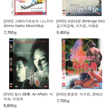
[DVD] 그레타가르보의 니노치카
[DVD] 파란대문 (Birdcage Inn)-
(Greta Garbo Ninotchka)
김기덕감독, 이지은, 이혜은
7,700
9,400
원
원
[DVD] 정사 (情事, An Affair)- 이
[DVD] 호호전- 이수진, 문태선
미숙, 이정재
7,700
원
8,800
원