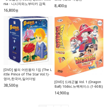
nia - 니시자와노부타카 감독
8,400
원
16,800
원
[DVD] 별의 어린왕자 1집 (The L
ittle Prince of The Star Vol.1)-
영어,한국어,일어더빙
[DVD] 드래곤볼 Vol. 1 (Dragon
38,500
원
Ball) 10disc.뉴팩케이스 (1-60회)
14,900
원