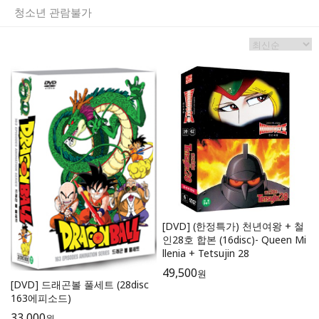
청소년 관람불가
[DVD] (한정특가) 천년여왕 + 철
인28호 합본 (16disc)- Queen Mi
llenia + Tetsujin 28
49,500
원
[DVD] 드래곤볼 풀세트 (28disc
163에피소드)
33,000
원