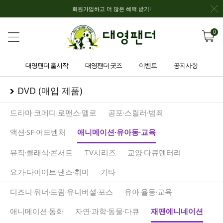
회원가입하고 더 많은 혜택 받기!
0
대영팬더 출시작
대영팬더 굿즈
이벤트
공지사항
DVD (매입 제품)
드라마·코메디·로맨스·멜로
공포·스릴러·범죄
액션·SF·어드벤처
애니메이션·유아동·교육
뮤직·클래식·콘서트
TV시리즈
교양·다큐멘터리
요가·다이어트·댄스·취미
기타
디즈니·워너·드림·유니버셜·포스
유아·율동·교육
애니메이션·동화
자연·과학·동물·다큐
재팬에니네이션