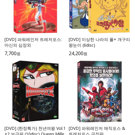
[DVD] 파워레인저 트레저포스:
[DVD] 이상한 나라의 폴+ 개구리
마신의 심장외
왕눈이 (6disc)
7,700
24,200
원
원
[DVD] (한정특가) 천년여왕 Vol.1
[DVD] 파워레인저 매직포스 &
+2 보급판 (10disc) Queen Mille
트레저포스 극장판