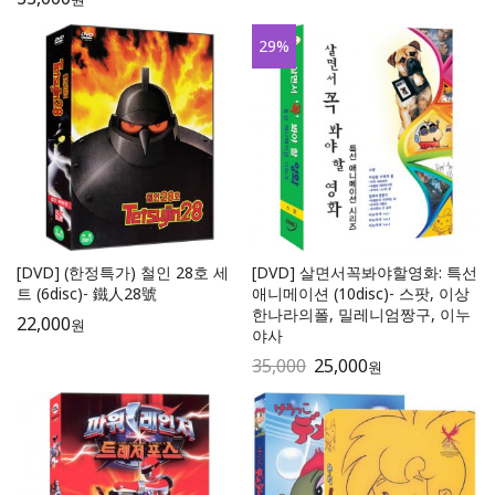
29
%
[DVD] (한정특가) 철인 28호 세
[DVD] 살면서꼭봐야할영화: 특선
트 (6disc)- 鐵人28號
애니메이션 (10disc)- 스팟, 이상
한나라의폴, 밀레니엄짱구, 이누
22,000
원
야사
35,000
25,000
원