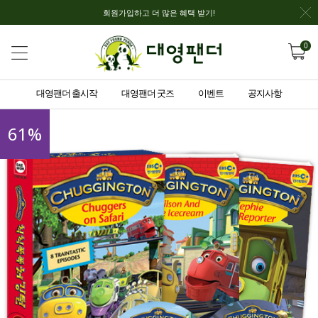
회원가입하고 더 많은 혜택 받기!
0
대영팬더 출시작
대영팬더 굿즈
이벤트
공지사항
61
%