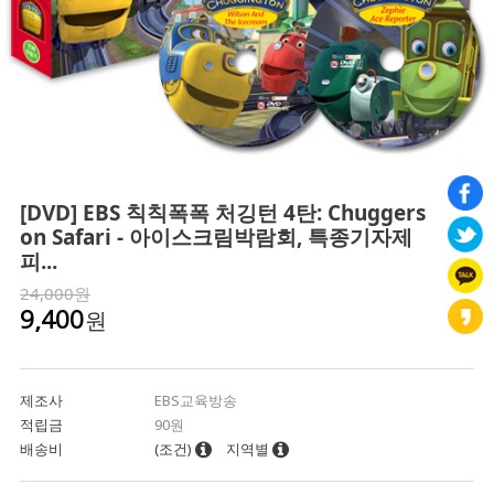
[DVD] EBS 칙칙폭폭 처깅턴 4탄: Chuggers
on Safari - 아이스크림박람회, 특종기자제
피...
24,000원
원
9,400
제조사
EBS교육방송
적립금
90원
배송비
(조건)
지역별