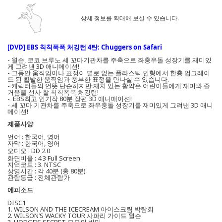
상세 정보를 확대해 보실 수 있습니다.
[DVD] EBS 칙칙폭폭 처깅턴 4탄: Chuggers on Safari
- 윌슨, 코코 브루노 세 꼬마기관차를 주축으로 좌충우돌 성장기를 재미있
게 그려낸 3D 애니메이션!
- 그동안 움직임이나 표정이 별로 없는 플라스틱 인형에서 한층 업그레이
드 된 활발한 움직임과 풍부한 표정을 만나실 수 있습니다.
- 캐릭터들의 언뜻 단순하지만 재치 있는 활약은 어린이들에게 재미와 즐
거움을 선사 할 칙칙폭폭 처깅턴!
- EBS최고 인기작 80분 장편 3D 애니매이션!
- 세 꼬마 기관차를 주축으로 좌우충돌 성장기를 재미있게 그려낸 3D 애니
메이션!
제품사양
언어 : 한국어, 영어
자막 : 한국어, 영어
오디오 : DD 2.0
화면비율 : 4:3 Full Screen
지역코드 : 3. NTSC
상영시간 : 각 40분 (총 80분)
관람
등급 : 전체관람가
에피소드
DISC1
1. WILSON AND THE ICECREAM 아이스크림 박람회
2. WILSON’S WACKY TOUR 사파리 가이드 윌슨