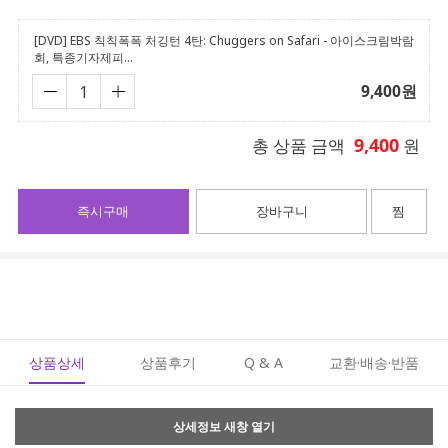
[DVD] EBS 칙칙폭폭 처깅턴 4탄: Chuggers on Safari - 아이스크림박람
회, 특종기자제피...
9,400
원
9,400
총 상품 금액
원
즉시구매
장바구니
찜
상품상세
상품후기
Q & A
교환·배송·반품
상세정보 새창 열기