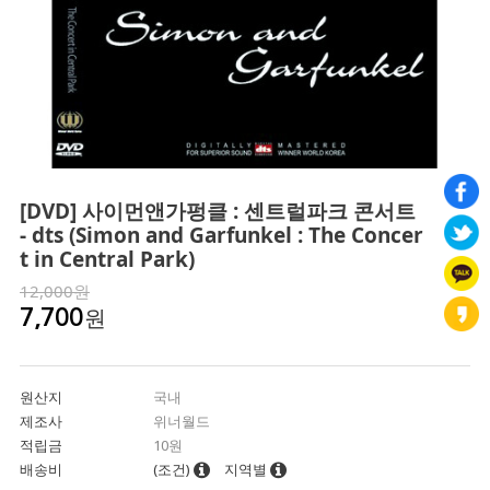
[DVD] 사이먼앤가펑클 : 센트럴파크 콘서트
- dts (Simon and Garfunkel : The Concer
t in Central Park)
12,000원
원
7,700
원산지
국내
제조사
위너월드
적립금
10원
배송비
(조건)
지역별