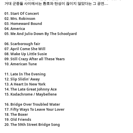
거대 군중들 사이에서는 환호와 탄성이 끊이지 않았다는 그 공연….
01. Start Of Concert
02. Mrs. Robinson
03. Homeward Bound
04. America
05. Me And Julio Down By The Schoolyard
06. Scarborough fair
07. April Come She Will
08. Wake Up Little Susie
09. Still Crazy After all These Years
10. American Tune
11. Late In The Evening
12. Slip Slidin' Away
13. A Heart In New York
14. The Late Great Johnny Ace
15. Kodachrome / Maybellene
16. Bridge Over Troubled Water
17. Fifty Ways To Leave Your Lover
18. The Boxer
19. Old Friends
20. The 59th Street Bridge Song