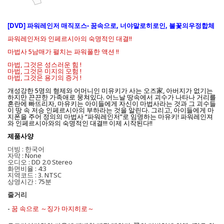
[DVD] 파워레인저 매직포스- 꿈속으로, 너야말로히로인, 불꽃의우정합체
파워레인저와 인페르시아의 숙명적인 대결!!
마법사 5남매가 펼치는 파워풀한 액션 !!
마법, 그것은 성스러운 힘 !
마법, 그것은 미지의 모험 !
마법, 그것은 용기의 증거 !
개성강한 5명의 형제와 어머니인 미유키가 사는 오즈家, 아버지가 없기는
하지만 끈끈한 가족애로 뭉쳐있다. 어느날 땅속에서 괴수가 나타나 거리를
혼란에 빠뜨리자, 마유키는 아이들에게 자신이 마법사라는 것과 그 괴수들
이 땅 속 저승 인페르시아의 부하라는 것을 알린다. 그리고, 아이들에게 마
지폰을 주어 정의의 마법사 “파워레인저”로 임명하는 마유키! 파워레인져
와 인페르시아와의 숙명적인 대결!!! 이제 시작된다!!
제품사양
더빙 : 한국어
자막 : None
오디오 : DD 2.0 Stereo
화면비율 : 4:3
지역코드 : 3. NTSC
상영시간 : 75분
줄거리
-
꿈 속으로 ～징가 마지히로～