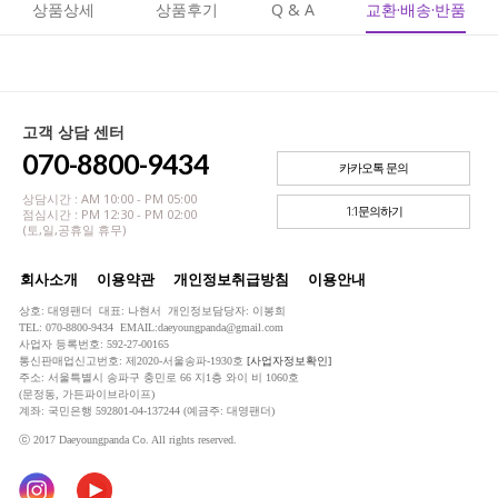
상품상세
상품후기
Q & A
교환·배송·반품
고객 상담 센터
070-8800-9434
카카오톡 문의
상담시간 : AM 10:00 - PM 05:00
1:1문의하기
점심시간 : PM 12:30 - PM 02:00
(토,일,공휴일 휴무)
회사소개
이용약관
개인정보취급방침
이용안내
상호: 대영팬더 대표: 나현서 개인정보담당자: 이봉희
TEL: 070-8800-9434 EMAIL:daeyoungpanda@gmail.com
사업자 등록번호: 592-27-00165
통신판매업신고번호: 제2020-서울송파-1930호
[사업자정보확인]
주소: 서울특별시 송파구 충민로 66 지1층 와이 비 1060호
(문정동, 가든파이브라이프)
계좌: 국민은행 592801-04-137244 (예금주: 대영팬더)
ⓒ 2017 Daeyoungpanda Co. All rights reserved.