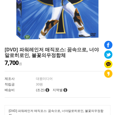
[DVD] 파워레인저 매직포스: 꿈속으로, 너야
말로히로인, 불꽃의우정합체
7,700
원
제조사
대원미디어
적립금
30원
배송비
(조건)
지역별
[DVD] 파워레인저 매직포스: 꿈속으로, 너야말로히로인, 불꽃의우정합