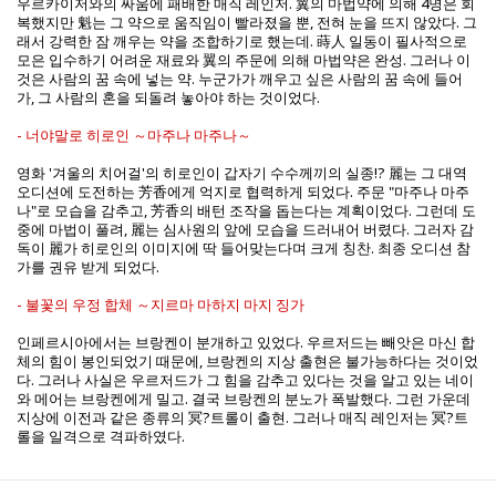
우르카이저와의 싸움에 패배한 매직 레인저. 翼의 마법약에 의해 4명은 회
복했지만 魁는 그 약으로 움직임이 빨라졌을 뿐, 전혀 눈을 뜨지 않았다. 그
래서 강력한 잠 깨우는 약을 조합하기로 했는데. 蒔人 일동이 필사적으로
모은 입수하기 어려운 재료와 翼의 주문에 의해 마법약은 완성. 그러나 이
것은 사람의 꿈 속에 넣는 약. 누군가가 깨우고 싶은 사람의 꿈 속에 들어
가, 그 사람의 혼을 되돌려 놓아야 하는 것이었다.
- 너야말로 히로인 ～마주나 마주나～
영화 '겨울의 치어걸'의 히로인이 갑자기 수수께끼의 실종!? 麗는 그 대역
오디션에 도전하는 芳香에게 억지로 협력하게 되었다. 주문 "마주나 마주
나"로 모습을 감추고, 芳香의 배턴 조작을 돕는다는 계획이었다. 그런데 도
중에 마법이 풀려, 麗는 심사원의 앞에 모습을 드러내어 버렸다. 그러자 감
독이 麗가 히로인의 이미지에 딱 들어맞는다며 크게 칭찬. 최종 오디션 참
가를 권유 받게 되었다.
- 불꽃의 우정 합체 ～지르마 마하지 마지 징가
인페르시아에서는 브랑켄이 분개하고 있었다. 우르저드는 빼앗은 마신 합
체의 힘이 봉인되었기 때문에, 브랑켄의 지상 출현은 불가능하다는 것이었
다. 그러나 사실은 우르저드가 그 힘을 감추고 있다는 것을 알고 있는 네이
와 메어는 브랑켄에게 밀고. 결국 브랑켄의 분노가 폭발했다. 그런 가운데
지상에 이전과 같은 종류의 冥?트롤이 출현. 그러나 매직 레인저는 冥?트
롤을 일격으로 격파하였다.