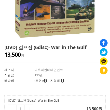
[DVD] 걸프전 (6disc)- War in The Gulf
13,500
원
제조사
다우리엔터테인먼트
적립금
130원
배송비
(조건)
지역별
[DVD] 걸프전 (6disc)- War in The Gulf
13,500
원