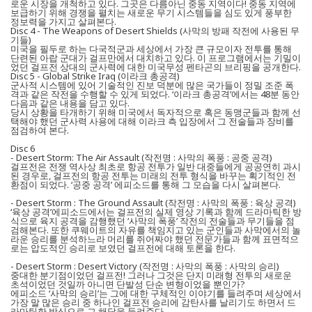
로운 시장을 개척하고 있다. 그곳은 다름아닌 중동 지역이다! 중동 지역에
보급하기 위해 경쟁을 펼치는 새로운 무기 시스템들을 심도 있게 풍부한
정보력을 가지고 살펴본다.
Disc 4 - The Weapons of Desert Shields (사막의 방패 작전에 사용된 무
기들)
미국을 필두로 하는 다국적군과 세상에서 가장 큰 규모이자 전투를 통해
단련된 아랍 군대가 걸프만에서 대치하고 있다. 이 프로그램에서는 기밀이
었던 걸프전 상대의 군사력에 대한 미국무성 펜타곤의 브리핑을 공개한다.
Disc 5 - Global Strike Iraq (이라크 총공격)
군사적 시스템에 있어 기술적인 진보 덕분에 많은 국가들이 정밀 조준 폭
격과 같은 작전을 수행할 수 있게 되었다. ‘이라크 총공격’에서는 48분 동안
다음과 같은 내용을 담고 있다.
당시 상황을 타개하기 위해 미국에서 독자적으로 혹은 동맹군들과 함께 선
택해야 했던 군사력 사용에 대해 이라크 측 입장에서 그 전술들과 장비를
점검하여 본다.
Disc 6
- Desert Storm: The Air Assault (작전명 : 사막의 폭풍 : 공중 공격)
걸프전은 전쟁 역사상 최초로 항공 전투가 일반 대중들에게 공공연히 과시
된 경우로, 걸프전의 항공 전투는 미래의 전투 형식을 바꾸는 획기적인 전
환점이 되었다. ‘공중 공격’ 에피소드를 통해 그 모습을 다시 살펴본다.
- Desert Storm : The Ground Assault (작전명 : 사막의 폭풍 : 육상 공격)
‘육상 공격’에피소드에서는 걸프전의 실제 영상 기록과 함께 드라마틱한 방
식으로 육지 공격을 감행했던 ‘사막의 폭풍’ 작전의 전술들과 무기들을 점
검해본다. 또한 쿠웨이트의 자유를 책임지고 있는 군인들과 사막에서의 놀
라운 승리를 분석하느라 머리를 쥐어짜야 했던 전문가들과 함께 표면적으
로는 압도적인 승리로 보였던 걸프전에 대해 토론을 한다.
- Desert Storm : Desert Victory (작전명 : 사막의 폭풍 : 사막의 승리)
중대한 분기점이었던 걸프전! 그러나 그것은 단지 미래형 전투의 새로운
초석이었던 것일까 아니면 단발성 단순 변형이었을 뿐인가?
에피소드 ‘사막의 승리’는 그에 대한 구체적인 이야기를 들려주며 세상에서
가장 말 많은 승리 중 하나인 걸프전 승리에 감탄사를 날리기도 하면서 드
라마틱한 방식으로 그 해답을 들려준다.