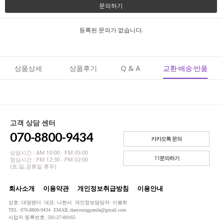
문의하기
등록된 문의가 없습니다.
상품상세
상품후기
Q & A
교환·배송·반품
고객 상담 센터
070-8800-9434
카카오톡 문의
상담시간 : AM 10:00 - PM 05:00
1:1문의하기
점심시간 : PM 12:30 - PM 02:00
(토,일,공휴일 휴무)
회사소개
이용약관
개인정보취급방침
이용안내
상호: 대영팬더 대표: 나현서 개인정보담당자: 이봉희
TEL: 070-8800-9434 EMAIL:daeyoungpanda@gmail.com
사업자 등록번호: 592-27-00165