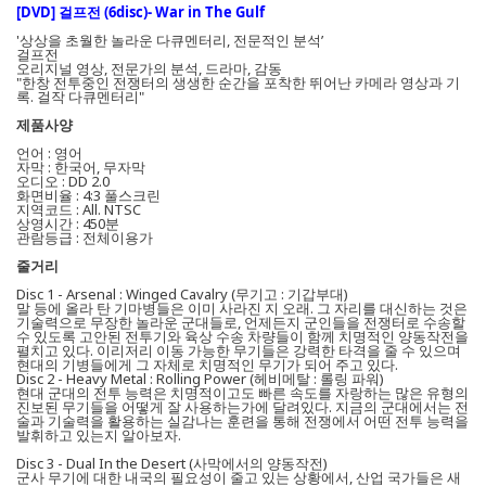
[DVD] 걸프전 (6disc)- War in The Gulf
'상상을 초월한 놀라운 다큐멘터리, 전문적인 분석’
걸프전
오리지널 영상, 전문가의 분석, 드라마, 감동
"한창 전투중인 전쟁터의 생생한 순간을 포착한 뛰어난 카메라 영상과 기
록. 걸작 다큐멘터리"
제품사양
언어 : 영어
자막 : 한국어, 무자막
오디오 : DD 2.0
화면비율 : 4:3 풀스크린
지역코드 : All. NTSC
상영시간 : 450분
관람등급 : 전체이용가
줄거리
Disc 1 - Arsenal : Winged Cavalry (무기고 : 기갑부대)
말 등에 올라 탄 기마병들은 이미 사라진 지 오래. 그 자리를 대신하는 것은
기술력으로 무장한 놀라운 군대들로, 언제든지 군인들을 전쟁터로 수송할
수 있도록 고안된 전투기와 육상 수송 차량들이 함께 치명적인 양동작전을
펼치고 있다. 이리저리 이동 가능한 무기들은 강력한 타격을 줄 수 있으며
현대의 기병들에게 그 자체로 치명적인 무기가 되어 주고 있다.
Disc 2 - Heavy Metal : Rolling Power (헤비메탈 : 롤링 파워)
현대 군대의 전투 능력은 치명적이고도 빠른 속도를 자랑하는 많은 유형의
진보된 무기들을 어떻게 잘 사용하는가에 달려있다. 지금의 군대에서는 전
술과 기술력을 활용하는 실감나는 훈련을 통해 전쟁에서 어떤 전투 능력을
발휘하고 있는지 알아보자.
Disc 3 - Dual In the Desert (사막에서의 양동작전)
군사 무기에 대한 내국의 필요성이 줄고 있는 상황에서, 산업 국가들은 새