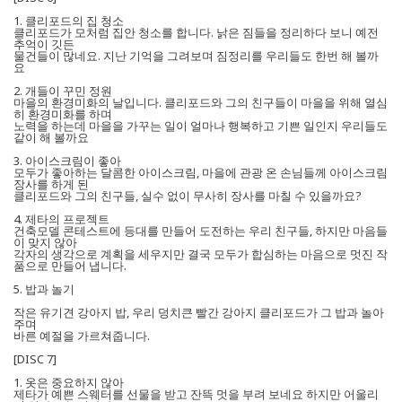
1. 클리포드의 집 청소
클리포드가 모처럼 집안 청소를 합니다. 낡은 짐들을 정리하다 보니 예전
추억이 깃든
물건들이 많네요. 지난 기억을 그려보며 짐정리를 우리들도 한번 해 볼까
요
2. 개들이 꾸민 정원
마을의 환경미화의 날입니다. 클리포드와 그의 친구들이 마을을 위해 열심
히 환경미화를 하며
노력을 하는데 마을을 가꾸는 일이 얼마나 행복하고 기쁜 일인지 우리들도
같이 해 볼까요
3. 아이스크림이 좋아
모두가 좋아하는 달콤한 아이스크림, 마을에 관광 온 손님들께 아이스크림
장사를 하게 된
클리포드와 그의 친구들, 실수 없이 무사히 장사를 마칠 수 있을까요?
4. 제타의 프로젝트
건축모델 콘테스트에 등대를 만들어 도전하는 우리 친구들, 하지만 마음들
이 맞지 않아
각자의 생각으로 계획을 세우지만 결국 모두가 합심하는 마음으로 멋진 작
품으로 만들어 냅니다.
5. 밥과 놀기
작은 유기견 강아지 밥, 우리 덩치큰 빨간 강아지 클리포드가 그 밥과 놀아
주며
바른 예절을 가르쳐줍니다.
[DISC 7]
1. 옷은 중요하지 않아
제타가 예쁜 스웨터를 선물을 받고 잔뜩 멋을 부려 보네요 하지만 어울리