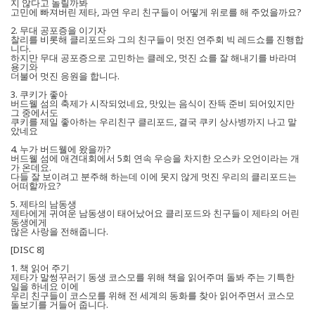
지 않다고 놀릴까봐
고민에 빠져버린 제타, 과연 우리 친구들이 어떻게 위로를 해 주었을까요?
2. 무대 공포증을 이기자
찰리를 비롯해 클리포드와 그의 친구들이 멋진 연주회 빅 레드쇼를 진행합
니다.
하지만 무대 공포증으로 고민하는 클레오, 멋진 쇼를 잘 해내기를 바라며
용기와
더불어 멋진 응원을 합니다.
3. 쿠키가 좋아
버드웰 섬의 축제가 시작되었네요, 맛있는 음식이 잔뜩 준비 되어있지만
그 중에서도
쿠키를 제일 좋아하는 우리친구 클리포드, 결국 쿠키 상사병까지 나고 말
았네요
4. 누가 버드웰에 왔을까?
버드웰 섬에 애견대회에서 5회 연속 우승을 차지한 오스카 오언이라는 개
가 온데요.
다들 잘 보이려고 분주해 하는데 이에 못지 않게 멋진 우리의 클리포드는
어떠할까요?
5. 제타의 남동생
제타에게 귀여운 남동생이 태어났어요 클리포드와 친구들이 제타의 어린
동생에게
많은 사랑을 전해줍니다.
[DISC 8]
1. 책 읽어 주기
제타가 말썽꾸러기 동생 코스모를 위해 책을 읽어주며 돌봐 주는 기특한
일을 하네요 이에
우리 친구들이 코스모를 위해 전 세계의 동화를 찾아 읽어주면서 코스모
돌보기를 거들어 줍니다.