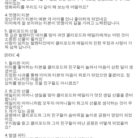
재미있는
영화파티를 우리도 다 같이 해 보는게 어떨까요?
4. 멋쟁이 티본
장난꾸러기 티본이 예쁜 개 미미를 만나 좋아하게 되었네요
미미에게 잘 보이려는 티본이 멋쟁이의 길을 가려고 노력한답니다.
5. 클리포드의 선물
뜻 깊은 발렌타인 데이를 맞아 과연 클리포드와 에밀리에게는 어떤 것이
소중한 선물이 될까요?
사랑이 넘치는 발렌타인데이 클리포드와 에밀리의 진한 우정과 사랑이 가
득 넘쳐 납니다.
[DISC 4]
1. 돌아온 미미
미미를 좋아하는 티본을 클리포드와 친구들이 놀려서 마음이 상한 일이 생
겼어요.
진정한 사과를 통해 미미와 티본의 마음이 위로가 되었으면 좋겠어요. 장
난이 지나치면 마음의
상처를 받는다는 것을 친구들도 아시겠죠?
2. 최고의 선물
에밀리의 어머니 생일을 맞아 클리포드와 에밀리가 멋진 생일 선물을 준비
합니다
에밀리의 어머니처럼 모두의 어머니들이 최고의 선물로 생각하는 것이 무
엇일까요?
3. 개가 있는 공원
공원에서 클리포드와 그의 친구들이 숨바꼭질 놀이로 공원이 엉망이 되었
어요.
꾸지람을 듣고 클리포드와 그의 친구들이 떠난 공원은 어떻게 되었을까
요?
4. 밤샘 파티