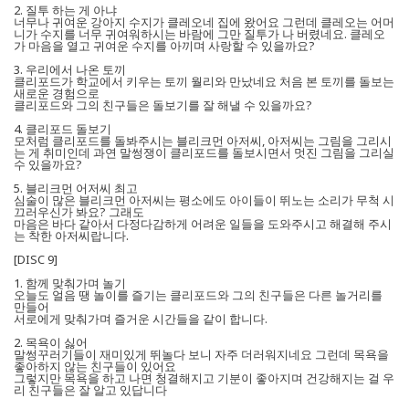
2. 질투 하는 게 아냐
너무나 귀여운 강아지 수지가 클레오네 집에 왔어요 그런데 클레오는 어머
니가 수지를 너무 귀여워하시는 바람에 그만 질투가 나 버렸네요. 클레오
가 마음을 열고 귀여운 수지를 아끼며 사랑할 수 있을까요?
3. 우리에서 나온 토끼
클리포드가 학교에서 키우는 토끼 월리와 만났네요 처음 본 토끼를 돌보는
새로운 경험으로
클리포드와 그의 친구들은 돌보기를 잘 해낼 수 있을까요?
4. 클리포드 돌보기
모처럼 클리포드를 돌봐주시는 블리크먼 아저씨, 아저씨는 그림을 그리시
는 게 취미인데 과연 말썽쟁이 클리포드를 돌보시면서 멋진 그림을 그리실
수 있을까요?
5. 블리크먼 어저씨 최고
심술이 많은 블리크먼 아저씨는 평소에도 아이들이 뛰노는 소리가 무척 시
끄러우신가 봐요? 그래도
마음은 바다 같아서 다정다감하게 어려운 일들을 도와주시고 해결해 주시
는 착한 아저씨랍니다.
[DISC 9]
1. 함께 맞춰가며 놀기
오늘도 얼음 땡 놀이를 즐기는 클리포드와 그의 친구들은 다른 놀거리를
만들어
서로에게 맞춰가며 즐거운 시간들을 같이 합니다.
2. 목욕이 싫어
말썽꾸러기들이 재미있게 뛰놀다 보니 자주 더러워지네요 그런데 목욕을
좋아하지 않는 친구들이 있어요
그렇지만 목욕을 하고 나면 청결해지고 기분이 좋아지며 건강해지는 걸 우
리 친구들은 잘 알고 있답니다