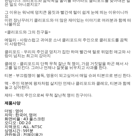
한답니다. 크리포드와 숨박꼭질 놀이를 하더라도 클리포드를 찾아내는 일
은 일도 아니겠지요?
그 이유는 워낙에 덩치큰 몸짓과 빨간색 털이 쉽게 눈에 띄는 이유이니까
요
이런 장난꾸러기 클리포드와 더 많은 재미있는 이야기로 여러분과 함께 떠
나볼까요
<클리포드와 그의 친구들>
에밀리 - 사랑스럽고 귀여운 소녀 클리포드의 주인으로 클리포드를 끔찍
이 사랑한다.
클리포드 - 우리의 주인공 덩치가 집만 하며 빨간색 털로 뒤덥힌 애교와 사
랑이 넘치는 최고의 강아지
클레오 - 클리포드의 단짝 무척 잘난 척 쟁이, 가끔 거짓말을 하곤 해서 사
고를 일으킨다. 그러나 언제나 잘못을 뉘우치고 사과를 한다.
티본 - 부끄럼쟁이 불독, 영웅이 되고싶어서 매일 슈퍼 티본으로 변신 한다.
맥 - 주인 덕분에 왕자처럼 살지만 언제나 클리포드와 클레오, 티본과 함께
놀고 싶어한다.
제타 - 맥의 주인으로써 무척 잘난척 쟁이 친구이다.
제품사양
더빙 : 영어
자막 : 한국어, 영어
화면비율 : 4:3 풀스크린
오디오 : DD 2.0
지역코드 : ALL . NTSC
상영시간 : 591분
관란등급 : 전체이용가