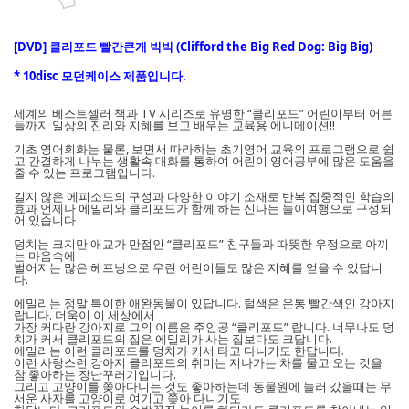
[DVD] 클리포드 빨간큰개 빅빅 (Clifford the Big Red Dog: Big Big)
* 10disc 모던케이스 제품입니다.
세계의 베스트셀러 책과 TV 시리즈로 유명한 “클리포드” 어린이부터 어른
들까지 일상의 진리와 지혜를 보고 배우는 교육용 에니메이션!!
기초 영어회화는 물론, 보면서 따라하는 초기영어 교육의 프로그램으로 쉽
고 간결하게 나누는 생활속 대화를 통하여 어린이 영어공부에 많은 도움을
줄 수 있는 프로그램입니다.
길지 않은 에피소드의 구성과 다양한 이야기 소재로 반복 집중적인 학습의
효과 언제나 에밀리와 클리포드가 함께 하는 신나는 놀이여행으로 구성되
어 있습니다
덩치는 크지만 애교가 만점인 “클리포드” 친구들과 따뜻한 우정으로 아끼
는 마음속에
벌어지는 많은 헤프닝으로 우린 어린이들도 많은 지혜를 얻을 수 있답니
다.
에밀리는 정말 특이한 애완동물이 있답니다. 털색은 온통 빨간색인 강아지
랍니다. 더욱이 이 세상에서
가장 커다란 강아지로 그의 이름은 주인공 “클리포드” 랍니다. 너무나도 덩
치가 커서 클리포드의 집은 에밀리가 사는 집보다도 크답니다.
에밀리는 이런 클리포드를 덩치가 커서 타고 다니기도 한답니다.
이런 사랑스런 강아지 클리포드의 취미는 지나가는 차를 물고 오는 것을
참 좋아하는 장난꾸러기입니다.
그리고 고양이를 쫒아다니는 것도 좋아하는데 동물원에 놀러 갔을때는 무
서운 사자를 고양이로 여기고 쫒아 다니기도