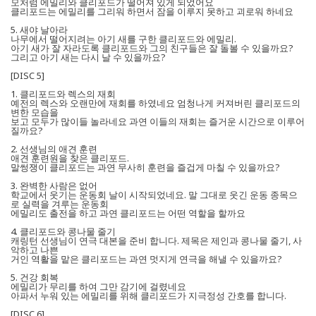
모처럼 에밀리와 클리포드가 떨어져 있게 되었어요
클리포드는 에밀리를 그리워 하면서 잠을 이루지 못하고 괴로워 하네요
5. 새야 날아라
나무에서 떨어지려는 아기 새를 구한 클리포드와 에밀리.
아기 새가 잘 자라도록 클리포드와 그의 친구들은 잘 돌볼 수 있을까요?
그리고 아기 새는 다시 날 수 있을까요?
[DISC 5]
1. 클리포드와 렉스의 재회
예전의 렉스와 오랜만에 재회를 하였네요 엄청나게 커져버린 클리포드의
변한 모습을
보고 모두가 많이들 놀라네요 과연 이들의 재회는 즐거운 시간으로 이루어
질까요?
2. 선생님의 애견 훈련
애견 훈련원을 찾은 클리포드.
말썽쟁이 클리포드는 과연 무사히 훈련을 즐겁게 마칠 수 있을까요?
3. 완벽한 사람은 없어
학교에서 웃기는 운동회 날이 시작되었네요. 말 그대로 웃긴 운동 종목으
로 실력을 겨루는 운동회
에밀리도 출전을 하고 과연 클리포드는 어떤 역할을 할까요
4. 클리포드와 콩나물 줄기
캐링턴 선생님이 연극 대본을 준비 합니다. 제목은 제인과 콩나물 줄기, 사
악하고 나쁜
거인 역활을 맡은 클리포드는 과연 멋지게 연극을 해낼 수 있을까요?
5. 건강 회복
에밀리가 무리를 하여 그만 감기에 걸렸네요
아파서 누워 있는 에밀리를 위해 클리포드가 지극정성 간호를 합니다.
[DISC 6]