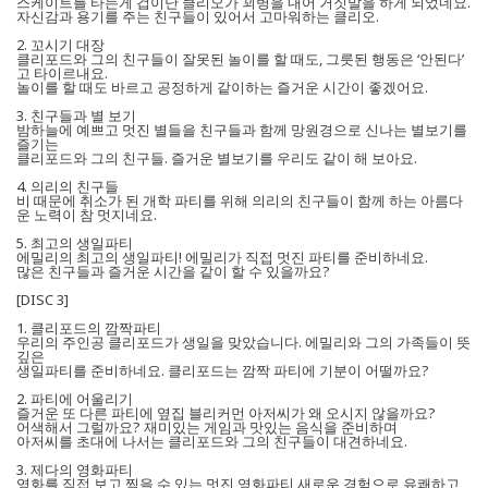
스케이트를 타는게 겁이난 클리오가 꾀병을 내어 거짓말을 하게 되었네요.
자신감과 용기를 주는 친구들이 있어서 고마워하는 클리오.
2. 꼬시기 대장
클리포드와 그의 친구들이 잘못된 놀이를 할 때도, 그릇된 행동은 ‘안된다’
고 타이르내요.
놀이를 할 때도 바르고 공정하게 같이하는 즐거운 시간이 좋겠어요.
3. 친구들과 별 보기
밤하늘에 예쁘고 멋진 별들을 친구들과 함께 망원경으로 신나는 별보기를
즐기는
클리포드와 그의 친구들. 즐거운 별보기를 우리도 같이 해 보아요.
4. 의리의 친구들
비 때문에 취소가 된 개학 파티를 위해 의리의 친구들이 함께 하는 아름다
운 노력이 참 멋지네요.
5. 최고의 생일파티
에밀리의 최고의 생일파티! 에밀리가 직접 멋진 파티를 준비하네요.
많은 친구들과 즐거운 시간을 같이 할 수 있을까요?
[DISC 3]
1. 클리포드의 깜짝파티
우리의 주인공 클리포드가 생일을 맞았습니다. 에밀리와 그의 가족들이 뜻
깊은
생일파티를 준비하네요. 클리포드는 깜짝 파티에 기분이 어떨까요?
2. 파티에 어울리기
즐거운 또 다른 파티에 옆집 블리커먼 아저씨가 왜 오시지 않을까요?
어색해서 그럴까요? 재미있는 게임과 맛있는 음식을 준비하며
아저씨를 초대에 나서는 클리포드와 그의 친구들이 대견하네요.
3. 제다의 영화파티
영화를 직접 보고 찍을 수 있는 멋진 영화파티 새로운 경험으로 유쾌하고