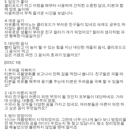
3. 담요가 좋아
클리포드가 작고 어렸을 때부터 사용하며 간직한 소중한 담요, 티본과 함
께 망토 놀이에
이용하면서 무척 즐거운 시간을 보냅니다.
4. 개로 살기
자유롭게 뛰어노는 클리포드가 부러운 친구들이 있네요 숙제도 공부도 하
지않는 클리포드처럼
자유로운 생활이 부러운 친구 찰리가 개가 되었어요? 찰리의 생각처럼 과
연 행복한 마음일까요?
5. 대단한 음식
빨리 달리고 더 높이 뛸 수 있는 힘을 지닌 대단한 개들의 음식, 클리포드도
그 음식이 먹고
싶은 거겠죠 과연 그 음식의 효과가 있을까요?
[DISC 10]
1. 두려움 극복하기
티본이 괴물영화를 보고나서 잔뜩 겁을 먹었나 봅니다. 친구들은 괴물 따
윈 세상에 없다고
티본을 위로를 해주며 용기를 주는데 티본은 두려움을 극복 할 수 있을까
요?
2. 내가 어른이 되면
우리 친구들이 어른이 되면 무엇이 될 것인지 포부들이 대단하네요. 가라
데 선생님, 대통령, 우주의 영웅,
수의사 등 모두들 다양한 꿈을 가지고 있네요. 여러분들은 어른이 되면 하
고 싶은 꿈이 무엇일까요?
3. 방이 엉망이야
신나는 여름방학이 시작되었어요. 그런데 너무 신나게 놀다 보니 방정리을
안 해 카메라와 공을 어디다 두었는지 못 찾고 있답니다. 평소 정리정돈을
잘 해놓았으면 불편하지 않았을 텐데 말이죠