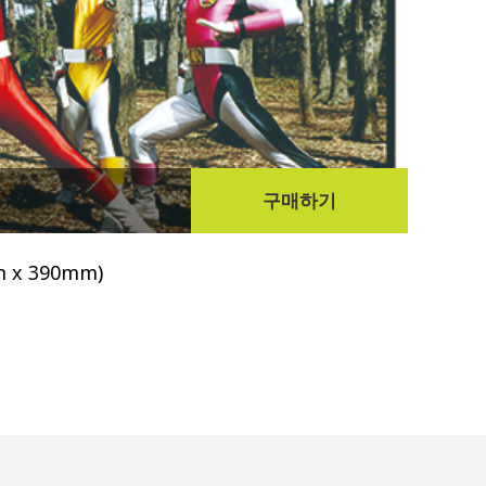
구매하기
다음
x 390mm)
지구방위
(한정수량
Sold o