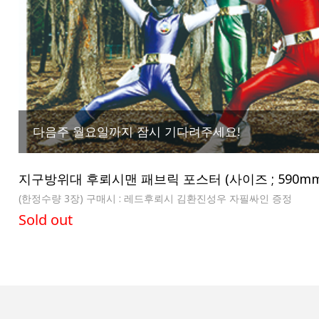
다음주 월요일까지 잠시 기다려주세요!
지구방위대 후뢰시맨 패브릭 포스터 (사이즈 ; 590mm 
(한정수량 3장) 구매시 : 레드후뢰시 김환진성우 자필싸인 증정
Sold out