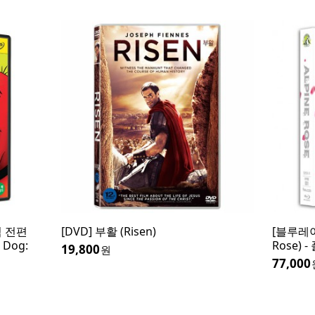
빅 전편
[DVD] 부활 (Risen)
[블루레이
d Dog:
Rose) 
19,800
원
77,000