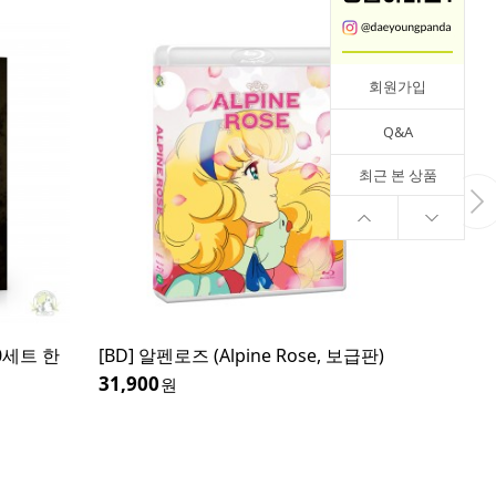
회원가입
Q&A
최근 본 상품
300세트 한
[BD] 알펜로즈 (Alpine Rose, 보급판)
[BD/D
31,900
44,000
원