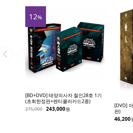
12
%
기 (초회한
[BD+DVD] 태양의사자 철인28호 1기
(초회한정판+렌티큘러카드2종)
[DVD] 
243,000
275,000
원
판)
46,200