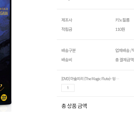
제조사
키노필름
적립금
110원
배송구분
업체배송 /
배송비
총 결제금액이
[DVD] 마술피리 (The Magic Flute)- 잉마르베르히만감독
총 상품 금액