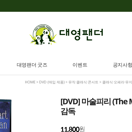
대영팬더 굿즈
이벤트
공지사
HOME
>
DVD (매입 제품)
>
뮤직·클래식·콘서트
>
클래식·오페라·뮤
[DVD] 마술피리 (The 
감독
11,800
원