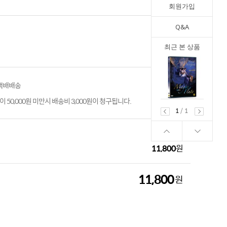
회원가입
Q&A
최근 본 상품
 택배배송
 50,000원 미만시 배송비 3,000원이 청구됩니다.
1
/
1
11,800
원
11,800
원