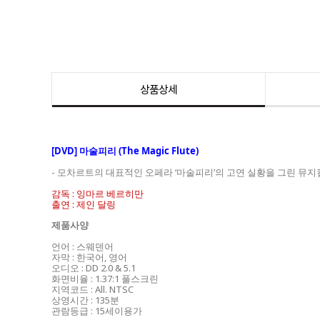
상품상세
[DVD] 마술피리 (The Magic Flute)
- 모차르트의 대표적인 오페라 ‘마술피리’의 고연 실황을 그린 뮤지컬 
감독 : 잉마르 베르히만
출연 : 제인 달링
제품사양
언어 : 스웨덴어
자막 : 한국어, 영어
오디오 : DD 2.0 & 5.1
화면비율 : 1.37:1 풀스크린
지역코드 : All. NTSC
상영시간 : 135분
관람등급 : 15세이용가