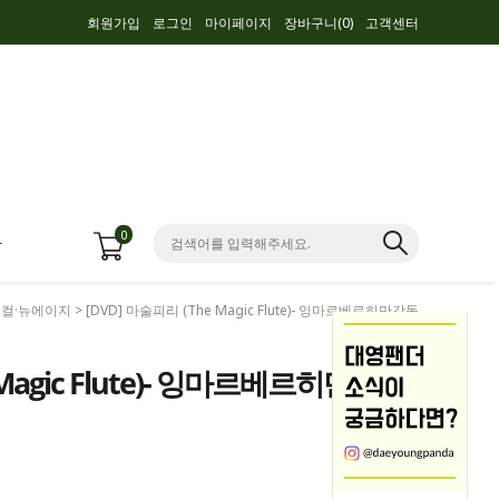
회원가입
로그인
마이페이지
장바구니(
0
)
고객센터
0
항
지컬·뉴에이지
> [DVD] 마술피리 (The Magic Flute)- 잉마르베르히만감독
Magic Flute)- 잉마르베르히만