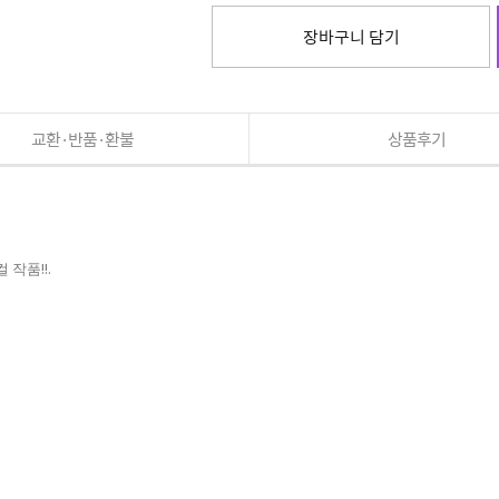
장바구니 담기
교환·반품·환불
상품후기
작품!!.