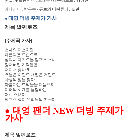
해설
,
구르몽백작
:
오세홍
/
레온하르트
:
김환진
카타리나
:
박은숙
/
듀보와 타란튜라
:
노민
대영 더빙 주제가 가사
●
제목 알펜로즈
[
주제곡 가사
]
천사의 미소처럼
아름다운 모습으로
살며시 다가오는 알프스 소녀
잃어버린 기억들을
어디서 찾나요
오늘은 이길로 내일은 저길로
사랑의 빛을 찾아
아름다운 추억들을 더듬으며
미래의 세계를 탐험하는
어린 소녀야
알프스 장미 우리들의 친구야
●
대영 팬더
NEW
더빙 주제가
가사
제목 알펜로즈