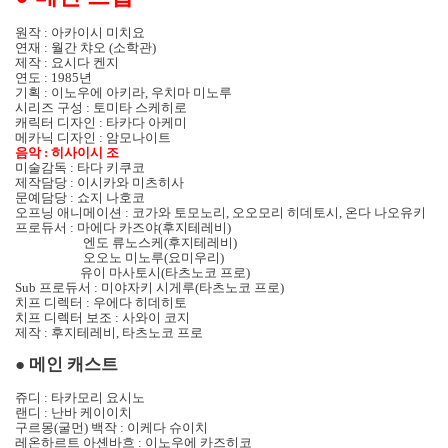
원작
:
아카이시 미치요
연재
:
월간 챠오
(
소학관
)
제작
:
요시다 켄지
연도
: 1985
년
기획
:
이노우에 아키라
,
우치마 미노루
시리즈 구성
:
토미타 스케히로
캐릭터 디자인
:
타카다 아케미
메카닉 디자인
:
암모나이트
음악
:
히사이시 조
미술감독
:
타다 키쿠코
제작담당
:
이시카와 미츠히사
문예담당
:
쇼지 나호코
오프닝 애니메이션
:
코가와 토모노리
,
오오모리 히데토시
,
온다 나오유키
프로듀서
:
마에다 카즈야
(
후지테레비
)
엔도 류노스케
(
후지테레비
)
오오노 미노루
(
요미우리
)
유이 마사토시
(
타츠노코 프로
)
Sub
프로듀서
:
미야자키 시게루
(
타츠노코 프로
)
치프 디렉터
:
우에다 히데히토
치프 디렉터 보조
:
사와이 코지
제작
:
후지테레비
,
타츠노코 프로
●
메인 캐스트
쥬디
:
타카모리 요시노
랜디
:
난바 케이이치
구르몽
(
굴먼
)
백작
:
이케다 슈이치
레온하르트 아셴바흐
:
이노우에 카즈히코