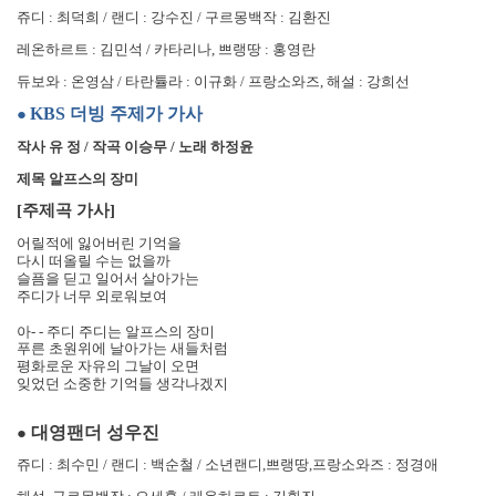
쥬디
:
최덕희
/
랜디
:
강수진
/
구르몽백작
:
김환진
레온하르트
:
김민석
/
카타리나
,
쁘랭땅
:
홍영란
듀보와
:
온영삼
/
타란튤라
:
이규화
/
프랑소와즈
,
해설
:
강희선
KBS
더빙 주제가 가사
●
작사 유 정
/
작곡 이승무
/
노래 하정윤
제목 알프스의 장미
[
주제곡 가사
]
어릴적에 잃어버린 기억을
다시 떠올릴 수는 없을까
슬픔을 딛고 일어서 살아가는
주디가 너무 외로워보여
아
- -
주디 주디는 알프스의 장미
푸른 초원위에 날아가는 새들처럼
평화로운 자유의 그날이 오면
잊었던 소중한 기억들 생각나겠지
대영팬더 성우진
●
쥬디
:
최수민
/
랜디
:
백순철
/
소년랜디
,
쁘랭땅
,
프랑소와즈
:
정경애