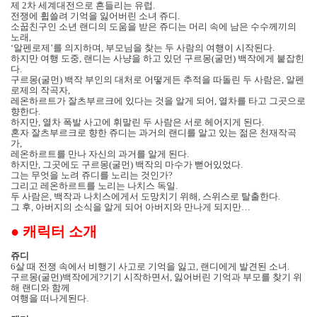
제
2
차 세계대전으로 흔들리는 유럽
.
전쟁에 휩쓸려 기억을 잃어버린 소녀 쥬디
.
소꿉친구인 소년 랜디의 도움을 받은 쥬디는 머리 속에 남은 수수께끼의
노래
,
‘알펜로제’를 의지하며
,
부모님을 찾는 두 사람의 여행이 시작된다
.
하지만 여행 도중
,
랜디는 사냥을 하고 있던 구르몽
(
굴먼
)
백작에게 붙잡힌
다
.
구르몽
(
굴먼
)
백작 부인의 대처로 어떻게든 추적을 따돌린 두 사람은
,
알펜
로제의 작곡자
,
레온하르트가 잘츠부르크에 있다는 것을 알게 되어
,
열차를 타고 그곳으로
향한다
.
하지만
,
열차 폭발 사고에 휘말린 두 사람은 서로 헤어지게 된다
.
혼자 잘츠부르크로 향한 쥬디는 과거의 랜디를 알고 있는 젊은 천재작곡
가
,
레온하르트를 만나 자신의 과거를 알게 된다
.
하지만
,
그곳에도 구르몽
(
굴먼
)
백작의 마수가 뻗어있었다
.
그는 무엇을 노려 쥬디를 노리는 것인가
?
그리고 레온하르트를 노리는 나치스 독일
.
두 사람은
,
백작과 나치스에게서 도망치기 위해
,
스위스로 탈출한다
.
그 후
,
아버지의 소식을 알게 되어 아버지와 만나게 되지만
…
●
캐릭터 소개
쥬디
6
살 때 전쟁 속에서 비행기 사고로 기억을 잃고
,
랜디에게 발견된 소녀
.
구르몽
(
굴먼
)
백작에게?기기 시작하면서
,
잃어버린 기억과 부모를 찾기 위
해 랜디와 함께
여행을 떠나게된다
.