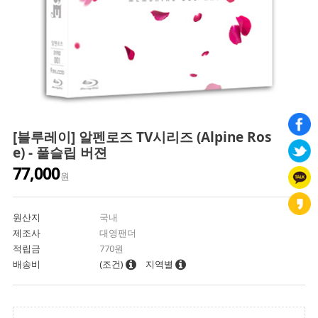
[블루레이] 알펜로즈 TV시리즈 (Alpine Ros
e) - 풀슬립 버젼
77,000
원
원산지
국내
제조사
대영팬더
적립금
770원
배송비
(조건)
지역별