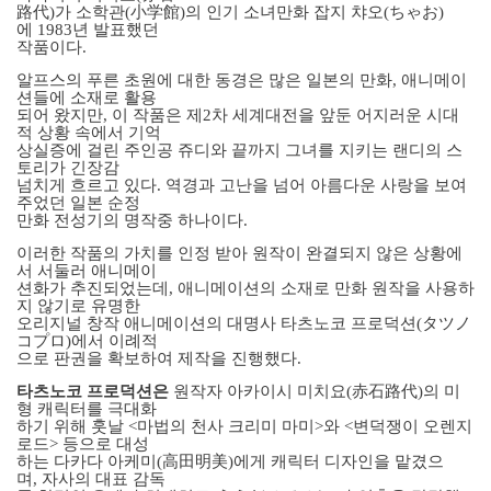
路代
)
가 소학관
(
小
学
館
)
의 인기 소녀만화 잡지 챠오
(
ちゃお
)
에
1983
년 발표했던
작품이다
.
알프스의 푸른 초원에 대한 동경은 많은 일본의 만화
,
애니메이
션들에 소재로 활용
되어 왔지만
,
이 작품은 제
2
차 세계대전을 앞둔 어지러운 시대
적 상황 속에서 기억
상실증에 걸린 주인공 쥬디와 끝까지 그녀를 지키는 랜디의 스
토리가 긴장감
넘치게 흐르고 있다
.
역경과 고난을 넘어 아름다운 사랑을 보여
주었던 일본 순정
만화 전성기의 명작중 하나이다
.
이러한 작품의 가치를 인정 받아 원작이 완결되지 않은 상황에
서 서둘러 애니메이
션화가 추진되었는데
,
애니메이션의 소재로 만화 원작을 사용하
지 않기로 유명한
오리지널 창작 애니메이션의 대명사 타츠노코 프로덕션
(
タツノ
コプロ
)
에서 이례적
으로 판권을 확보하여 제작을 진행했다
.
타츠노코 프로덕션은
원작자 아카이시 미치요
(
赤石路代
)
의 미
형 캐릭터를 극대화
하기 위해 훗날
<
마법의 천사 크리미 마미
>
와
<
변덕쟁이 오렌지
로드
>
등으로 대성
하는 다카다 아케미
(
高田明美
)
에게 캐릭터 디자인을 맡겼으
며
,
자사의 대표 감독