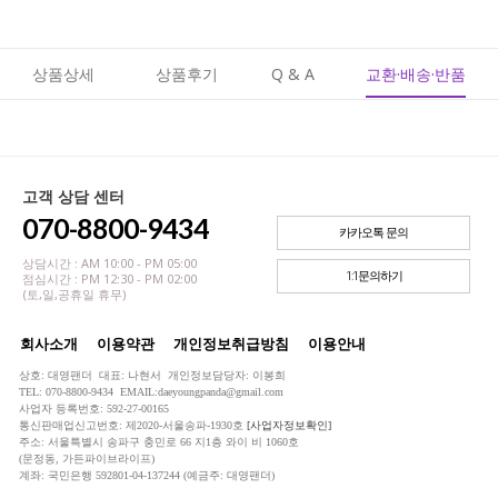
상품상세
상품후기
Q & A
교환·배송·반품
고객 상담 센터
070-8800-9434
카카오톡 문의
상담시간 : AM 10:00 - PM 05:00
1:1문의하기
점심시간 : PM 12:30 - PM 02:00
(토,일,공휴일 휴무)
회사소개
이용약관
개인정보취급방침
이용안내
상호: 대영팬더 대표: 나현서 개인정보담당자: 이봉희
TEL: 070-8800-9434 EMAIL:daeyoungpanda@gmail.com
사업자 등록번호: 592-27-00165
통신판매업신고번호: 제2020-서울송파-1930호
[사업자정보확인]
주소: 서울특별시 송파구 충민로 66 지1층 와이 비 1060호
(문정동, 가든파이브라이프)
계좌: 국민은행 592801-04-137244 (예금주: 대영팬더)