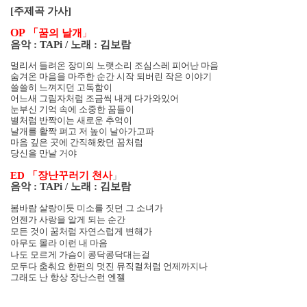
[
주제곡 가사
]
OP
「꿈의 날개
」
음악
: TAPi /
노래
:
김보람
멀리서 들려온 장미의 노랫소리 조심스레 피어난 마음
숨겨온 마음을 마주한 순간 시작 되버린 작은 이야기
쓸쓸히 느껴지던 고독함이
어느새 그림자처럼 조금씩 내게 다가와있어
눈부신 기억 속에 소중한 꿈들이
별처럼 반짝이는 새로운 추억이
날개를 활짝 펴고 저 높이 날아가고파
마음 깊은 곳에 간직해왔던 꿈처럼
당신을 만날 거야
ED
「장난꾸러기 천사
」
음악
: TAPi /
노래
:
김보람
봄바람 살랑이듯 미소를 짓던 그 소녀가
언젠가 사랑을 알게 되는 순간
모든 것이 꿈처럼 자연스럽게 변해가
아무도 몰라 이런 내 마음
나도 모르게 가슴이 콩닥콩닥대는걸
모두다 춤춰요 한편의 멋진 뮤직컬처럼 언제까지나
그래도 난 항상 장난스런 엔젤