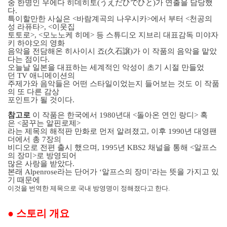
중 한명인 우에다 히데히토
(
うえだひでひと
)
가 연출을 담당했
다
.
특이할만한 사실은
<
바람계곡의 나우시카
>
에서 부터
<
천공의
성 라퓨타
>, <
이웃집
토토로
>, <
모노노케 히메
>
등 스튜디오 지브리 대표감독 미야자
키 하야오의 영화
음악을 전담해온 히사이시 죠
(
久石
譲
)
가 이 작품의 음악을 맡았
다는 점이다
.
오늘날 일본을 대표하는 세계적인 악성이 초기 시절 만들었
던
TV
애니메이션의
주제가와 음악들은 어떤 스타일이었는지 들어보는 것도 이 작품
의 또 다른 감상
포인트가 될 것이다
.
참고로
이 작품은 한국에서
1980
년대
<
돌아온 연인 랑디
>
혹
은
<
꿈꾸는 알핀로제
>
라는 제목의 해적판 만화로 먼저 알려졌고
,
이후
1990
년 대영팬
더에서 총
7
장의
비디오로 전편 출시 했으며
, 1995
년
KBS2
채널을 통해
<
알프스
의 장미
>
로 방영되어
많은 사랑을 받았다
.
본래
Alpenrose
라는 단어가 ‘알프스의 장미’라는 뜻을 가지고 있
기 때문에
이것을 번역한 제목으로 국내 방영명이 정해졌다고 한다
.
●
스토리 개요