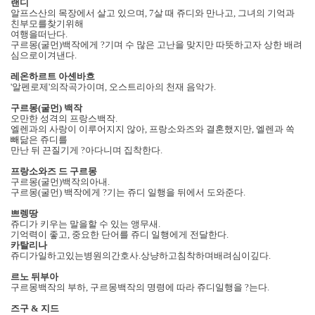
랜디
알프스산의 목장에서 살고 있으며
, 7
살 때 쥬디와 만나고
,
그녀의 기억과
친부모를찾기위해
여행을떠난다
.
구르몽
(
굴먼
)
백작에게 ?기며 수 많은 고난을 맞지만 따뜻하고자 상한 배려
심으로이겨낸다
.
레온하르트 아셴바흐
'
알펜로제
'
의작곡가이며
,
오스트리아의 천재 음악가
.
구르몽
(
굴먼
)
백작
오만한 성격의 프랑스백작
.
엘렌과의 사랑이 이루어지지 않아
,
프랑소와즈와 결혼했지만
,
엘렌과 쏙
빼닮은 쥬디를
만난 뒤 끈질기게 ?아다니며 집착한다
.
프랑소와즈 드 구르몽
구르몽
(
굴먼
)
백작의아내
.
구르몽
(
굴먼
)
백작에게 ?기는 쥬디 일행을 뒤에서 도와준다
.
쁘렝땅
쥬디가 키우는 말을할 수 있는 앵무새
.
기억력이 좋고
,
중요한 단어를 쥬디 일행에게 전달한다
.
카탈리나
쥬디가일하고있는병원의간호사
.
상냥하고침착하며배려심이깊다
.
르노 뒤부아
구르몽백작의 부하
,
구르몽백작의 명령에 따라 쥬디일행을 ?는다
.
즈구
&
지드