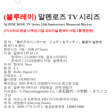
(
블루레이
)
알펜로즈 TV 시리즈
ALPINE ROSE TV Series 32th Anniversary Memorial Blu-ray
(TV
시리즈 탄생
32
주년 기념 오리지날 한국어 더빙
2
종 완전판
)
원 작
:
『炎のアルペンロ
ー
ゼ ジュディ＆ランディ』불꽃의 알펜로
제
쥬디
&
렌디
본편시간
: 1화 ~
20
화
(472min)
더 빙
:
일본어
LPCM 2.0,
한국어
1 2.0 (KBS
더빙
:
알프스의장미
)
한국어
2 2.0 (
대영팬더 더빙
:
알펜로즈
)
자 막
:
한국어
, None
화 면 : 4:3
음 향
: Dolby Digital 2.0
지역코드
: A
출시번호
: DYPBD 001
특전영상
: KBS
주제가
,
대영팬더 비디오 예고편 모음
장 르
:
일본 애니메이션
/
관람등급
:
전체 관람가
© Daeyoungpanda Co. /
赤石路代
/
小
学
館
・
タツノコ
저작권자
:
プロ
제 공
:
타츠노코 프로덕션
, KBS
미디어
(
한국어 더빙
)
제 작
;
대영팬더
(Daeyoug Panda)
바 코 드
: 8809 1770 2176 2 /
등급분류번호
:
L9005-V892