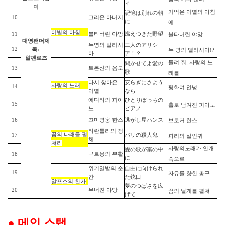
ィ
미
기억은
이별의
아침
記憶は別れの朝
10
그리운 아버지
に
에
이별의
아침
11
불타버린 야망
燃えつきた野望
불타버린
야망
대영팬더
제
두명의 알리시
二人のアリシ
12
목:
두
명의
앨리시아
!?
아
ア！？
알펜로즈
들려
줘
,
사랑의
노
聞かせてよ愛の
13
트론샨의 음모
歌
래를
다시 찾아온
安らぎにさよう
사랑의
노래
14
평화여
안녕
이별
なら
에디타의 피아
ひとりぽっちの
15
홀로
남겨진
피아노
노
ピアノ
16
꼬마영웅 한스
逃がし屋ハンス
브로커
한스
타란튤라의 정
꿈의
나래를
펼
17
パリの殺人鬼
파리의
살인귀
체
쳐라
사랑의
노래가
안개
愛の歌が霧の中
18
구르몽의 부활
に
속으로
위기일발의 순
自由に向けられ
19
자유를
향한
총구
간
た銃口
알프스의
찬가
夢のつばさを
広
20
무너진 야망
꿈의
날개를
펼쳐
げて
●
메인 스탭