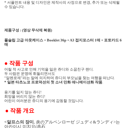
* 서플먼트 내용 및 디자인은 제작사의 사정으로 변경, 추가 또는 삭제될
수 있습니다.
제품구성
:
(영상 무삭제 복원)
풀슬립
고급 아웃케이스
+ Booklet 36p + A3
접지포스터
1
매 + 포토카드 6
매
●
작품 구성
어릴 적 사고로 인해 기억을 잃은 쥬디와 소꿉친구 랜디
.
두 사람은 운명에 휘둘리면서도
“알펜로제”라는 말에 의지하며 쥬디의 부모님을 찾는 여행을 떠난다
.
*
일본 타츠노코 프로덕션의 첫 소녀 만화 애니메이션화 작품
.
용기를 잃지 않는 쥬디
!
희망을 버리지 않는 쥬디
!
어린이 여러분은 쥬디의 용기에 감동할 것입니다
.
●
작품 개요
<
알프스의 장미
,
炎のアルペンロ
ー
ゼ ジュディ
&
ランディ
>
는
아카이시 미치요
(
赤石