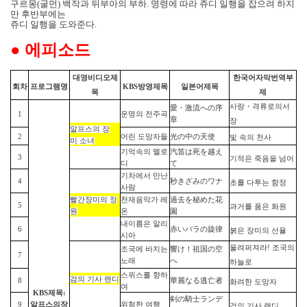
구르몽
(
굴먼
)
백작과 뒤부아의 부하
.
명령에 따라 쥬디 일행을 잡으려 하지
만 후반부에는
쥬디 일행을 도와준다
.
●
에피소드
대영비디오제
한국어자막
번역
부
회차
프로그램명
KBS
방영
제목
일본어
제목
목
제
사랑
・
격류로의서
愛
・
激流への序
1
운명의 전주곡
章
장
알프스의
장
2
어린 도망자들
光の中の天使
빛
속의
천사
미
소녀
기억속의 멜로
汽笛は死を越え
3
기적은
죽음을
넘어
디
て
기차에서 만난
4
秒きざみのワナ
초를
다투는
함정
사람
빨간장미의
정
천재음악가 레
過去を秘めた花
5
과거를
품은
화원
원
온
園
내이름은 알리
6
赤いバラの旋律
붉은
장미의
선율
시아
울려퍼져라
!
조국의
조국에 바치는
響け！祖
国
の空
7
노래
へ
하늘로
스위스를 향하
검의
기사
랜디
8
華麗なる逃亡者
화려한
도망자
여
KBS
제목:
剣
の騎士ランデ
9
알프스의
장
위험한 여행
검의
기사
랜디