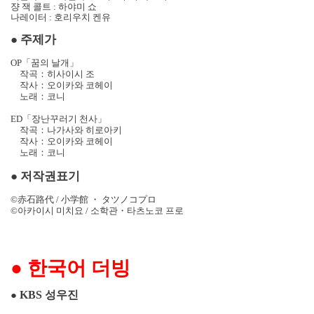
쟝 잭 콜트
:
하야미 쇼
나레이터
:
호리우치 켄유
●
주제가
OP
「꿈의 날개」
작곡：히사이시 조
작사：오이카와 코헤이
노래：코니
ED
「장난꾸러기 천사」
작곡：나가사와 히로아키
작사：오이카와 코헤이
노래：코니
●
저작권표기
©
赤石路代
/
小
学
館
・
タツノコプロ
©
아카이시 미치요
/
소학관
・
타츠노코 프로
●
한국어 더빙
KBS
성우진
●