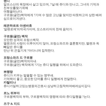
랜디
알프스산의 목장에서 살고 있으며
, 7
살 때 쥬디와 만나고
,
그녀의 기억과
친부모를찾기위해
여행을떠난다
.
구르몽
(
굴먼
)
백작에게 ?기며 수 많은 고난을 맞지만 따뜻하고자 상한 배려
심으로이겨낸다
.
레온하르트 아셴바흐
'
알펜로제
'
의작곡가이며
,
오스트리아의 천재 음악가
.
구르몽
(
굴먼
)
백작
오만한 성격의 프랑스백작
.
엘렌과의 사랑이 이루어지지 않아
,
프랑소와즈와 결혼했지만
,
엘렌과 쏙
빼닮은 쥬디를
만난 뒤 끈질기게 ?아다니며 집착한다
.
프랑소와즈 드 구르몽
구르몽
(
굴먼
)
백작의아내
.
구르몽
(
굴먼
)
백작에게 ?기는 쥬디 일행을 뒤에서 도와준다
.
쁘렝땅
쥬디가 키우는 말을할 수 있는 앵무새
.
기억력이 좋고
,
중요한 단어를 쥬디 일행에게 전달한다
.
카탈리나
쥬디가일하고있는병원의간호사
.
상냥하고침착하며배려심이깊다
.
르노 뒤부아
구르몽백작의 부하
,
구르몽백작의 명령에 따라 쥬디일행을 ?는다
.
즈구
&
지드