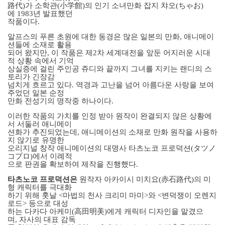
路代
)
가 소학관
(
小
学
館
)
의 인기 소녀만화 잡지 챠오
(
ちゃお
)
에
1983
년 발표했던
작품이다
.
알프스의 푸른 초원에 대한 동경은 많은 일본의 만화
,
애니메이
션들에 소재로 활용
되어 왔지만
,
이 작품은 제
2
차 세계대전을 앞둔 어지러운 시대
적 상황 속에서 기억
상실증에 걸린 주인공 쥬디와 끝까지 그녀를 지키는 랜디의 스
토리가 긴장감
넘치게 흐르고 있다
.
역경과 고난을 넘어 아름다운 사랑을 보여
주었던 일본 순정
만화 전성기의 명작중 하나이다
.
이러한 작품의 가치를 인정 받아 원작이 완결되지 않은 상황에
서 서둘러 애니메이
션화가 추진되었는데
,
애니메이션의 소재로 만화 원작을 사용하
지 않기로 유명한
오리지널 창작 애니메이션의 대명사 타츠노코 프로덕션
(
タツノ
コプロ
)
에서 이례적
으로 판권을 확보하여 제작을 진행했다
.
타츠노코 프로덕션은
원작자 아카이시 미치요
(
赤石路代
)
의 미
형 캐릭터를 극대화
하기 위해 훗날
<
마법의 천사 크리미 마미
>
와
<
변덕쟁이 오렌지
로드
>
등으로 대성
하는 다카다 아케미
(
高田明美
)
에게 캐릭터 디자인을 맡겼으
며
,
자사의 대표 감독