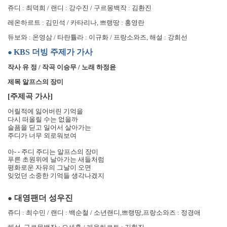
쥬디
:
최덕희
/
랜디
:
강수진
/
구르몽백작
:
김환진
레온하르트
:
김민석
/
카타리나
,
쁘랭땅
:
홍영란
듀보와
:
온영삼
/
타란튤라
:
이규화
/
프랑소와즈
,
해설
:
강희선
KBS
더빙 주제가 가사
●
작사 유 정
/
작곡 이승무
/
노래 하정윤
제목 알프스의 장미
[
주제곡 가사
]
어릴적에 잃어버린 기억을
다시 떠올릴 수는 없을까
슬픔을 딛고 일어서 살아가는
주디가 너무 외로워보여
아
- -
주디 주디는 알프스의 장미
푸른 초원위에 날아가는 새들처럼
평화로운 자유의 그날이 오면
잊었던 소중한 기억들 생각나겠지
대영팬더 성우진
●
쥬디
:
최수민
/
랜디
:
백순철
/
소년랜디
,
쁘랭땅
,
프랑소와즈
:
정경애