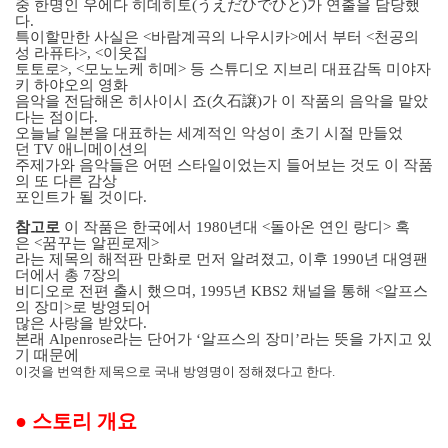
중 한명인 우에다 히데히토
(
うえだひでひと
)
가 연출을 담당했
다
.
특이할만한 사실은
<
바람계곡의 나우시카
>
에서 부터
<
천공의
성 라퓨타
>, <
이웃집
토토로
>, <
모노노케 히메
>
등 스튜디오 지브리 대표감독 미야자
키 하야오의 영화
음악을 전담해온 히사이시 죠
(
久石
譲
)
가 이 작품의 음악을 맡았
다는 점이다
.
오늘날 일본을 대표하는 세계적인 악성이 초기 시절 만들었
던
TV
애니메이션의
주제가와 음악들은 어떤 스타일이었는지 들어보는 것도 이 작품
의 또 다른 감상
포인트가 될 것이다
.
참고로
이 작품은 한국에서
1980
년대
<
돌아온 연인 랑디
>
혹
은
<
꿈꾸는 알핀로제
>
라는 제목의 해적판 만화로 먼저 알려졌고
,
이후
1990
년 대영팬
더에서 총
7
장의
비디오로 전편 출시 했으며
, 1995
년
KBS2
채널을 통해
<
알프스
의 장미
>
로 방영되어
많은 사랑을 받았다
.
본래
Alpenrose
라는 단어가 ‘알프스의 장미’라는 뜻을 가지고 있
기 때문에
이것을 번역한 제목으로 국내 방영명이 정해졌다고 한다
.
●
스토리 개요