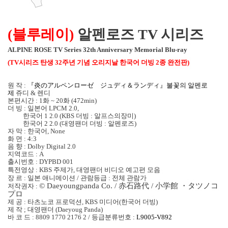
(
블루레이
)
알펜로즈 TV 시리즈
ALPINE ROSE TV Series 32th Anniversary Memorial Blu-ray
(TV
시리즈 탄생
32
주년 기념 오리지날 한국어 더빙
2
종 완전판
)
원 작
:
『炎のアルペンロ
ー
ゼ ジュディ＆ランディ』불꽃의 알펜로
제
쥬디
&
렌디
본편시간
: 1화 ~
20
화
(472min)
더 빙
:
일본어
LPCM 2.0,
한국어
1 2.0 (KBS
더빙
:
알프스의장미
)
한국어
2 2.0 (
대영팬더 더빙
:
알펜로즈
)
자 막
:
한국어
, None
화 면 : 4:3
음 향
: Dolby Digital 2.0
지역코드
: A
출시번호
: DYPBD 001
특전영상
: KBS
주제가
,
대영팬더 비디오 예고편 모음
장 르
:
일본 애니메이션
/
관람등급
:
전체 관람가
© Daeyoungpanda Co. /
赤石路代
/
小
学
館
・
タツノコ
저작권자
:
プロ
제 공
:
타츠노코 프로덕션
, KBS
미디어
(
한국어 더빙
)
제 작
;
대영팬더
(Daeyoug Panda)
바 코 드
: 8809 1770 2176 2 /
등급분류번호
:
L9005-V892