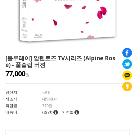
[블루레이] 알펜로즈 TV시리즈 (Alpine Ros
e) - 풀슬립 버젼
77,000
원
원산지
국내
제조사
대영팬더
적립금
770원
배송비
(조건)
지역별