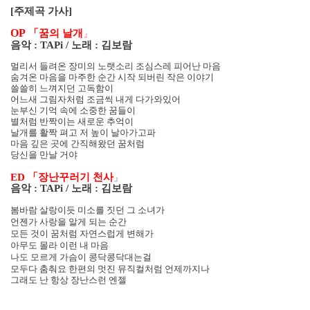
[
주제곡 가사
]
OP
「꿈의 날개
」
음악
: TAPi /
노래
:
김보람
멀리서 들려온 장미의 노랫소리 조심스레 피어난 마음
숨겨온 마음을 마주한 순간 시작 되버린 작은 이야기
쓸쓸히 느껴지던 고독함이
어느새 그림자처럼 조금씩 내게 다가와있어
눈부신 기억 속에 소중한 꿈들이
별처럼 반짝이는 새로운 추억이
날개를 활짝 펴고 저 높이 날아가고파
마음 깊은 곳에 간직해왔던 꿈처럼
당신을 만날 거야
ED
「장난꾸러기 천사
」
음악
: TAPi /
노래
:
김보람
봄바람 살랑이듯 미소를 짓던 그 소녀가
언젠가 사랑을 알게 되는 순간
모든 것이 꿈처럼 자연스럽게 변해가
아무도 몰라 이런 내 마음
나도 모르게 가슴이 콩닥콩닥대는걸
모두다 춤춰요 한편의 멋진 뮤직컬처럼 언제까지나
그래도 난 항상 장난스런 엔젤