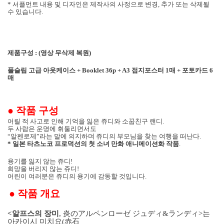
* 서플먼트 내용 및 디자인은 제작사의 사정으로 변경, 추가 또는 삭제될
수 있습니다.
제품구성
:
(영상 무삭제 복원)
풀슬립
고급 아웃케이스
+ Booklet 36p + A3
접지포스터
1
매 + 포토카드 6
매
●
작품 구성
어릴 적 사고로 인해 기억을 잃은 쥬디와 소꿉친구 랜디
.
두 사람은 운명에 휘둘리면서도
“알펜로제”라는 말에 의지하며 쥬디의 부모님을 찾는 여행을 떠난다
.
*
일본 타츠노코 프로덕션의 첫 소녀 만화 애니메이션화 작품
.
용기를 잃지 않는 쥬디
!
희망을 버리지 않는 쥬디
!
어린이 여러분은 쥬디의 용기에 감동할 것입니다
.
●
작품 개요
<
알프스의 장미
,
炎のアルペンロ
ー
ゼ ジュディ
&
ランディ
>
는
아카이시 미치요
(
赤石