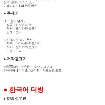
쟝 잭 콜트
:
하야미 쇼
나레이터
:
호리우치 켄유
●
주제가
OP
「꿈의 날개」
작곡：히사이시 조
작사：오이카와 코헤이
노래：코니
ED
「장난꾸러기 천사」
작곡：나가사와 히로아키
작사：오이카와 코헤이
노래：코니
●
저작권표기
©
赤石路代
/
小
学
館
・
タツノコプロ
©
아카이시 미치요
/
소학관
・
타츠노코 프로
●
한국어 더빙
KBS
성우진
●