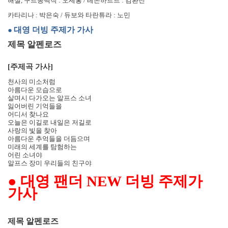
해설
,
구르몽백작
:
오세홍
/
레온하르트
:
김환진
카타리나
:
박은숙
/
듀보와 타란튜라
:
노민
대영 더빙 주제가 가사
●
제목 알펜로즈
[
주제곡 가사
]
천사의 미소처럼
아름다운 모습으로
살며시 다가오는 알프스 소녀
잃어버린 기억들을
어디서 찾나요
오늘은 이길로 내일은 저길로
사랑의 빛을 찾아
아름다운 추억들을 더듬으며
미래의 세계를 탐험하는
어린 소녀야
알프스 장미 우리들의 친구야
●
대영 팬더
NEW
더빙 주제가
가사
제목 알펜로즈