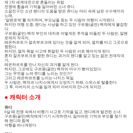
제
2
차 세계대전으로 흔들리는 유럽
.
전쟁에 휩쓸려 기억을 잃어버린 소녀 쥬디
.
소꿉친구인 소년 랜디의 도움을 받은 쥬디는 머리 속에 남은 수수께끼의
노래
,
‘알펜로제’를 의지하며
,
부모님을 찾는 두 사람의 여행이 시작된다
.
하지만 여행 도중
,
랜디는 사냥을 하고 있던 구르몽
(
굴먼
)
백작에게 붙잡힌
다
.
구르몽
(
굴먼
)
백작 부인의 대처로 어떻게든 추적을 따돌린 두 사람은
,
알펜
로제의 작곡자
,
레온하르트가 잘츠부르크에 있다는 것을 알게 되어
,
열차를 타고 그곳으로
향한다
.
하지만
,
열차 폭발 사고에 휘말린 두 사람은 서로 헤어지게 된다
.
혼자 잘츠부르크로 향한 쥬디는 과거의 랜디를 알고 있는 젊은 천재작곡
가
,
레온하르트를 만나 자신의 과거를 알게 된다
.
하지만
,
그곳에도 구르몽
(
굴먼
)
백작의 마수가 뻗어있었다
.
그는 무엇을 노려 쥬디를 노리는 것인가
?
그리고 레온하르트를 노리는 나치스 독일
.
두 사람은
,
백작과 나치스에게서 도망치기 위해
,
스위스로 탈출한다
.
그 후
,
아버지의 소식을 알게 되어 아버지와 만나게 되지만
…
●
캐릭터 소개
쥬디
6
살 때 전쟁 속에서 비행기 사고로 기억을 잃고
,
랜디에게 발견된 소녀
.
구르몽
(
굴먼
)
백작에게?기기 시작하면서
,
잃어버린 기억과 부모를 찾기 위
해 랜디와 함께
여행을 떠나게된다
.