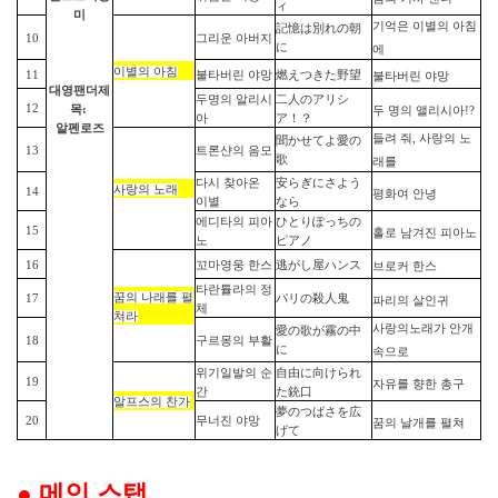
ィ
미
기억은
이별의
아침
記憶は別れの朝
10
그리운 아버지
に
에
이별의
아침
11
불타버린 야망
燃えつきた野望
불타버린
야망
대영팬더
제
두명의 알리시
二人のアリシ
12
목:
두
명의
앨리시아
!?
아
ア！？
알펜로즈
들려
줘
,
사랑의
노
聞かせてよ愛の
13
트론샨의 음모
歌
래를
다시 찾아온
安らぎにさよう
사랑의
노래
14
평화여
안녕
이별
なら
에디타의 피아
ひとりぽっちの
15
홀로
남겨진
피아노
노
ピアノ
16
꼬마영웅 한스
逃がし屋ハンス
브로커
한스
타란튤라의 정
꿈의
나래를
펼
17
パリの殺人鬼
파리의
살인귀
체
쳐라
사랑의
노래가
안개
愛の歌が霧の中
18
구르몽의 부활
に
속으로
위기일발의 순
自由に向けられ
19
자유를
향한
총구
간
た銃口
알프스의
찬가
夢のつばさを
広
20
무너진 야망
꿈의
날개를
펼쳐
げて
●
메인 스탭