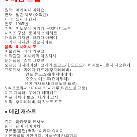
원작
:
아카이시 미치요
연재
:
월간 챠오
(
소학관
)
제작
:
요시다 켄지
연도
: 1985
년
기획
:
이노우에 아키라
,
우치마 미노루
시리즈 구성
:
토미타 스케히로
캐릭터 디자인
:
타카다 아케미
메카닉 디자인
:
암모나이트
음악
:
히사이시 조
미술감독
:
타다 키쿠코
제작담당
:
이시카와 미츠히사
문예담당
:
쇼지 나호코
오프닝 애니메이션
:
코가와 토모노리
,
오오모리 히데토시
,
온다 나오유키
프로듀서
:
마에다 카즈야
(
후지테레비
)
엔도 류노스케
(
후지테레비
)
오오노 미노루
(
요미우리
)
유이 마사토시
(
타츠노코 프로
)
Sub
프로듀서
:
미야자키 시게루
(
타츠노코 프로
)
치프 디렉터
:
우에다 히데히토
치프 디렉터 보조
:
사와이 코지
제작
:
후지테레비
,
타츠노코 프로
●
메인 캐스트
쥬디
:
타카모리 요시노
랜디
:
난바 케이이치
구르몽
(
굴먼
)
백작
:
이케다 슈이치
레온하르트 아셴바흐
:
이노우에 카즈히코