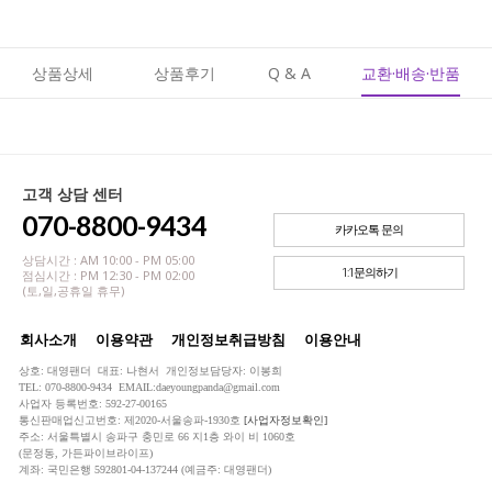
상품상세
상품후기
Q & A
교환·배송·반품
고객 상담 센터
070-8800-9434
카카오톡 문의
상담시간 : AM 10:00 - PM 05:00
1:1문의하기
점심시간 : PM 12:30 - PM 02:00
(토,일,공휴일 휴무)
회사소개
이용약관
개인정보취급방침
이용안내
상호: 대영팬더 대표: 나현서 개인정보담당자: 이봉희
TEL: 070-8800-9434 EMAIL:daeyoungpanda@gmail.com
사업자 등록번호: 592-27-00165
통신판매업신고번호: 제2020-서울송파-1930호
[사업자정보확인]
주소: 서울특별시 송파구 충민로 66 지1층 와이 비 1060호
(문정동, 가든파이브라이프)
계좌: 국민은행 592801-04-137244 (예금주: 대영팬더)