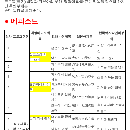
구르몽
(
굴먼
)
백작과 뒤부아의 부하
.
명령에 따라 쥬디 일행을 잡으려 하지
만 후반부에는
쥬디 일행을 도와준다
.
●
에피소드
대영비디오제
한국어자막
번역
부
회차
프로그램명
KBS
방영
제목
일본어
제목
목
제
사랑
・
격류로의서
愛
・
激流への序
1
운명의 전주곡
章
장
알프스의
장
2
어린 도망자들
光の中の天使
빛
속의
천사
미
소녀
기억속의 멜로
汽笛は死を越え
3
기적은
죽음을
넘어
디
て
기차에서 만난
4
秒きざみのワナ
초를
다투는
함정
사람
빨간장미의
정
천재음악가 레
過去を秘めた花
5
과거를
품은
화원
원
온
園
내이름은 알리
6
赤いバラの旋律
붉은
장미의
선율
시아
울려퍼져라
!
조국의
조국에 바치는
響け！祖
国
の空
7
노래
へ
하늘로
스위스를 향하
검의
기사
랜디
8
華麗なる逃亡者
화려한
도망자
여
KBS
제목:
剣
の騎士ランデ
9
알프스의
장
위험한 여행
검의
기사
랜디