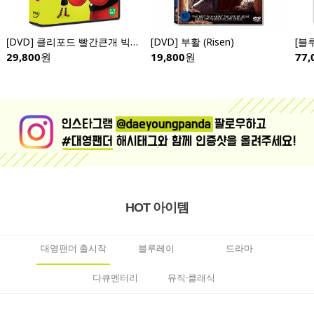
[DVD] 클리포드 빨간큰개 빅빅 전편 (10disc)- Clifford the Big Red Dog: Big Big
[DVD] 부활 (Risen)
29,800
원
19,800
원
77,
HOT 아이템
대영팬더 출시작
블루레이
드라마
다큐멘터리
뮤직·클래식