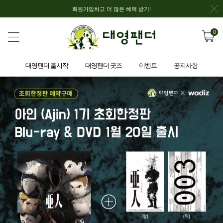
회원가입하고 더 많은 혜택 받기!
0
대영팬더 출시작
대영팬더 굿즈
이벤트
공지사항