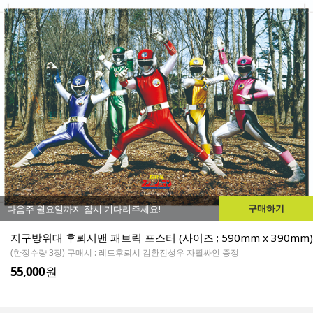
구매하기
다음주 월요일까지 잠시 기다려주세요!
지구방위대 후뢰시맨 패브릭 포스터 (사이즈 ; 590mm x 390mm)
(한정수량 3장) 구매시 : 레드후뢰시 김환진성우 자필싸인 증정
55,000
원