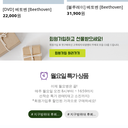
[블루레이] 베토벤 [Beethoven]
[DVD] 베토벤 [Beethoven]
31,900
원
22,000
원
월요일 특가 상품
이제 월요병은 끝!
매주 월요일 오전 8시부터 ~ 16:59까지
선착순 특가 판매!(재고 소진까지)
*회원가입후 할인된 가격으로 구매하세요!
# 지구방위대 후뢰...
# 지구방위대 후뢰...