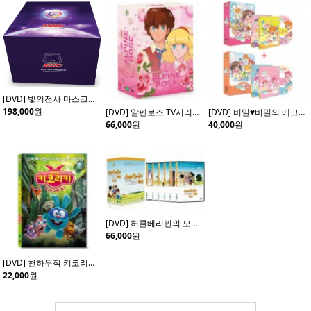
[DVD] 빛의전사 마스크맨 초회 한정판 (20disc)
198,000
원
[DVD] 알펜로즈 TV시리즈 (4disc)
[DVD] 비밀♥비밀의 에그엔젤 코코밍 Vol.1+ Vol.2 (4disc)
66,000
원
40,000
원
[DVD] 허클베리핀의 모험 (6Disc)
66,000
원
[DVD] 천하무적 키코리키 (Kikoriki: Team Invincible)- 데니스체르노프 감독
22,000
원