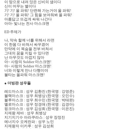
이 땅으로 내려 앉은 신비의 샘이다
신이 머무는 별이다
기! 기! 올 파워! 단련해 가는거야 올 파워!
기! 기! 올 파워! 그 힘을 보여줘봐 올 파워!
아름답고 뜨겁게 싸워 나간다
아아- 빛나는 전사 마스크맨
ED 주제가
나, 약속 할께 너를 위해서 라면
이 한몸 다 바쳐서 싸우겠어
만약에 이 목숨을 전부 바쳐서
그대의 꿈을 지킬 수 있다면
난 아무것도 아깝지 않아
아~ 사랑의 Soldier 마스크맨!
아~ 사랑의 Soldier 마스크맨!
너와 이렇게 만나 다행이야
불타는 올파워 마스크맨!
●
더빙판 성우들
레드마스크 : 성우 김환진 (한국명 : 강영준)
블랙마스크 : 성우 최병상 (한국명 : 오민수)
블루마스크 : 성우 최수민 (한국명 : 박태완)
옐로마스크 : 성우 정경애 (한국명 : 김경아)
핑크마스크 : 성우 김성희 (한국명 : 이은진)
지제왕 제바 : 성우 최병상
지기지기수 아라쿠라스 : 성우 장정진
에너지수 오케란파 : 성우 노민
지제왕자 이카루 : 성우 김성희