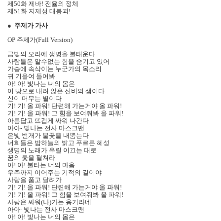
제50화 제바! 전율의 정체
제51화 지제성 대붕괴!
●
주제가 가사
OP 주제가(Full Version)
금빛의 오라에 생명을 불태운다
사람들은 알수없는 힘을 숨기고 있어
가슴에 속삭이는 누군가의 목소리
귀 기울여 들어봐
아! 아! 빛나는 너의 몸은
이 땅으로 내려 앉은 신비의 샘이다
신이 머무는 별이다
기! 기! 올 파워! 단련해 가는거야 올 파워!
기! 기! 올 파워! 그 힘을 보여줘봐 올 파워!
아름답고 뜨겁게 싸워 나간다
아아- 빛나는 전사 마스크맨
은빛 번개가 불꽃을 내뿜는다
너희들은 밤하늘의 밝고 푸르른 혜성
생명의 노래가 우릴 이끄는 대로
꿈의 돛을 펼쳐라
아! 아! 불타는 너의 마음
우주까지 이어주는 기적의 길이야
사랑을 품고 달려가
기! 기! 올 파워! 단련해 가는거야 올 파워!
기! 기! 올 파워! 그 힘을 보여줘봐 올 파워!
사랑은 싸워(나)가는 용기라네
아아- 빛나는 전사 마스크맨
아! 아! 빛나는 너의 몸은