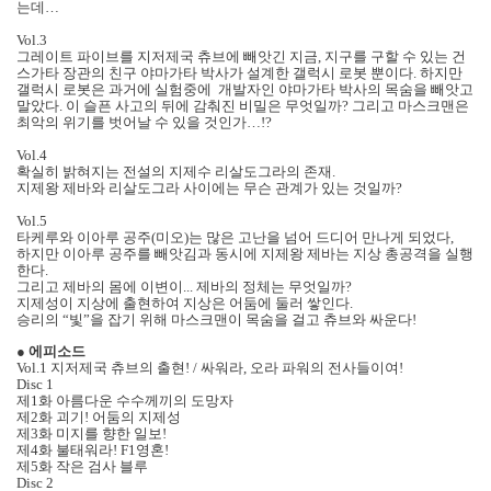
는데…
Vol.3
그레이트 파이브를 지저제국 츄브에 빼앗긴 지금, 지구를 구할 수 있는 건
스가타 장관의 친구 야마가타 박사가 설계한 갤럭시 로봇 뿐이다. 하지만
갤럭시 로봇은 과거에 실험중에 개발자인 야마가타 박사의 목숨을 빼앗고
말았다. 이 슬픈 사고의 뒤에 감춰진 비밀은 무엇일까? 그리고 마스크맨은
최악의 위기를 벗어날 수 있을 것인가…!?
Vol.4
확실히 밝혀지는 전설의 지제수 리살도그라의 존재.
지제왕 제바와 리살도그라 사이에는 무슨 관계가 있는 것일까?
Vol.5
타케루와 이아루 공주(미오)는 많은 고난을 넘어 드디어 만나게 되었다,
하지만 이아루 공주를 빼앗김과 동시에 지제왕 제바는 지상 총공격을 실행
한다.
그리고 제바의 몸에 이변이... 제바의 정체는 무엇일까?
지제성이 지상에 출현하여 지상은 어둠에 둘러 쌓인다.
승리의 “빛”을 잡기 위해 마스크맨이 목숨을 걸고 츄브와 싸운다!
●
에피소드
Vol.1 지저제국 츄브의 출현! / 싸워라, 오라 파워의 전사들이여!
Disc 1
제1화 아름다운 수수께끼의 도망자
제2화 괴기! 어둠의 지제성
제3화 미지를 향한 일보!
제4화 불태워라! F1영혼!
제5화 작은 검사 블루
Disc 2