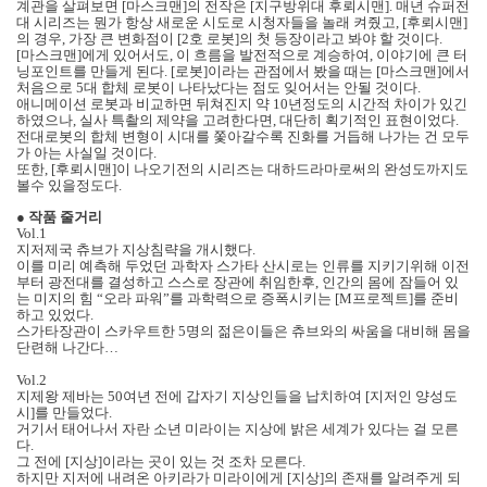
계관을 살펴보면 [마스크맨]의 전작은 [지구방위대 후뢰시맨]. 매년 슈퍼전
대 시리즈는 뭔가 항상 새로운 시도로 시청자들을 놀래 켜줬고, [후뢰시맨]
의 경우, 가장 큰 변화점이 [2호 로봇]의 첫 등장이라고 봐야 할 것이다.
[마스크맨]에게 있어서도, 이 흐름을 발전적으로 계승하여, 이야기에 큰 터
닝포인트를 만들게 된다. [로봇]이라는 관점에서 봤을 때는 [마스크맨]에서
처음으로 5대 합체 로봇이 나타났다는 점도 잊어서는 안될 것이다.
애니메이션 로봇과 비교하면 뒤쳐진지 약 10년정도의 시간적 차이가 있긴
하였으나, 실사 특촬의 제약을 고려한다면, 대단히 획기적인 표현이었다.
전대로봇의 합체 변형이 시대를 쫓아갈수록 진화를 거듭해 나가는 건 모두
가 아는 사실일 것이다.
또한, [후뢰시맨]이 나오기전의 시리즈는 대하드라마로써의 완성도까지도
볼수 있을정도다.
●
작품 줄거리
Vol.1
지저제국 츄브가 지상침략을 개시했다.
이를 미리 예측해 두었던 과학자 스가타 산시로는 인류를 지키기위해 이전
부터 광전대를 결성하고 스스로 장관에 취임한후, 인간의 몸에 잠들어 있
는 미지의 힘 “오라 파워”를 과학력으로 증폭시키는 [M프로젝트]를 준비
하고 있었다.
스가타장관이 스카우트한 5명의 젊은이들은 츄브와의 싸움을 대비해 몸을
단련해 나간다…
Vol.2
지제왕 제바는 50여년 전에 갑자기 지상인들을 납치하여 [지저인 양성도
시]를 만들었다.
거기서 태어나서 자란 소년 미라이는 지상에 밝은 세계가 있다는 걸 모른
다.
그 전에 [지상]이라는 곳이 있는 것 조차 모른다.
하지만 지저에 내려온 아키라가 미라이에게 [지상]의 존재를 알려주게 되