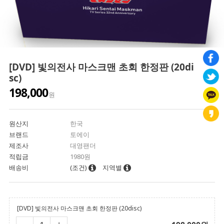
[DVD] 빛의전사 마스크맨 초회 한정판 (20di
sc)
198,000
원
원산지
한국
브랜드
토에이
제조사
대영팬더
적립금
1980원
배송비
(조건)
지역별
[DVD] 빛의전사 마스크맨 초회 한정판 (20disc)