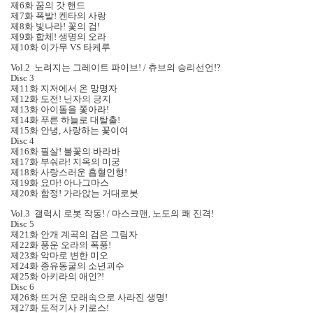
제6화 꿈의 갓 핸드
제7화 폭발! 켄타의 사랑
제8화 빛나라! 꽃의 검!
제9화 합체! 생명의 오라
제10화 이가무 VS 타케루
Vol.2 노려지는 그레이트 파이브! / 츄브의 승리선언!?
Disc 3
제11화 지저에서 온 망명자
제12화 도전! 닌자의 긍지
제13화 아이돌을 쫓아라!
제14화 푸른 하늘로 대탈출!
제15화 안녕, 사랑하는 꽃이여
Disc 4
제16화 필살! 불꽃의 바라바
제17화 부숴라! 지옥의 미궁
제18화 사랑스러운 흡혈인형!
제19화 요마! 아나그마스
제20화 함정! 가라앉는 거대로봇
Vol.3 갤럭시 로봇 작동! / 마스크맨, 노도의 쾌 진격!
Disc 5
제21화 안개 계곡의 검은 그림자
제22화 풍운 오라의 폭풍!
제23화 악마로 변한 미오
제24화 종유동굴의 소년괴수
제25화 아키라의 애인?!
Disc 6
제26화 뜨거운 모래속으로 사라진 생명!
제27화 도적기사 키로스!