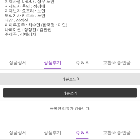
지제사령 바라바 : 성우 노민
지제닌자 후민 : 정경애
지제닌자 요프라 : 노민
도적기사 키로스 : 노민
대장 : 장정진
이아루공주 : 최수민 (한국명 : 미연)
나레이션 : 장정진 / 김환진
주제곡 : 강애리자
상품상세
상품후기
Q & A
교환·배송·반품
리뷰보드0
리뷰쓰기
등록된 리뷰가 없습니다.
상품상세
상품후기
Q & A
교환·배송·반품