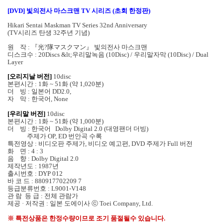
[DVD] 빛의전사 마스크맨 TV 시리즈 (초회 한정판)
Hikari Sentai Maskman TV Series 32nd Anniversary
(TV시리즈 탄생 32주년 기념)
원 작 : 『光?隊マスクマン』 빛의전사 마스크맨
디스크수 : 20Discs &lt;우리말녹음 (10Disc) / 우리말자막 (10Disc) / Dual
Layer
[오리지날 버전]
10disc
본편시간 : 1화 ~ 51화 (약 1,020분)
더 빙 : 일본어 DD2.0,
자 막 : 한국어, None
[우리말 버전]
10disc
본편시간 : 1화 ~ 51화 (약 1,000분)
더 빙 : 한국어 Dolby Digital 2.0 (대영팬더 더빙)
주제가 OP, ED 번안곡 수록
특전영상 : 비디오판 주제가, 비디오 예고편, DVD 주제가 Full 버전
화 면 : 4 : 3
음 향 : Dolby Digital 2.0
제작년도 : 1987년
출시번호 : DYP 012
바 코 드 : 880917702209 7
등급분류번호 : L9001-V148
관 람 등 급 : 전체 관람가
제공 · 저작권 : 일본 도에이사 ⓒ Toei Company, Ltd.
※ 특전상품은 한정수량이므로 조기 품절될수 있습니다.