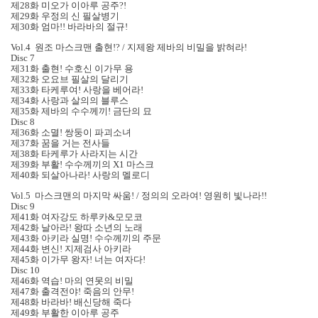
제28화 미오가 이아루 공주?!
제29화 우정의 신 필살병기
제30화 엄마!! 바라바의 절규!
Vol.4 원조 마스크맨 출현!? / 지제왕 제바의 비밀을 밝혀라!
Disc 7
제31화 출현! 수호신 이가무 용
제32화 오요브 필살의 달리기
제33화 타케루여! 사랑을 베어라!
제34화 사랑과 살의의 블루스
제35화 제바의 수수께끼! 금단의 묘
Disc 8
제36화 소멸! 쌍둥이 파괴소녀
제37화 꿈을 거는 전사들
제38화 타케루가 사라지는 시간
제39화 부활! 수수께끼의 X1 마스크
제40화 되살아나라! 사랑의 멜로디
Vol.5 마스크맨의 마지막 싸움! / 정의의 오라여! 영원히 빛나라!!
Disc 9
제41화 여자강도 하루카&모모코
제42화 날아라! 왕따 소년의 노래
제43화 아키라 실명! 수수께끼의 주문
제44화 변신! 지제검사 아키라
제45화 이가무 왕자! 너는 여자다!
Disc 10
제46화 역습! 마의 연못의 비밀
제47화 출격전야! 죽음의 안무!
제48화 바라바! 배신당해 죽다
제49화 부활한 이아루 공주