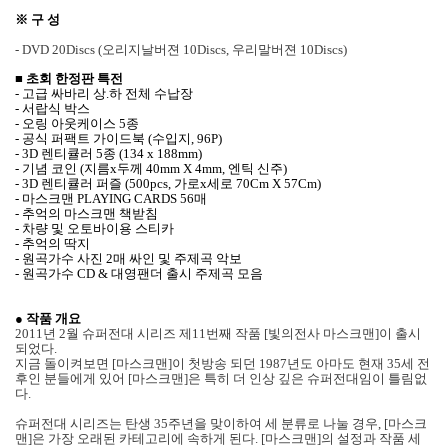
※ 구 성
- DVD 20Discs (오리지날버젼 10Discs, 우리말버젼 10Discs)
■ 초회 한정판 특전
- 고급 싸바리 상.하 전체 수납장
- 서랍식 박스
- 오링 아웃케이스 5종
- 공식 퍼팩트 가이드북 (수입지, 96P)
- 3D 렌티큘러 5종 (134 x 188mm)
- 기념 코인 (지름x두께 40mm X 4mm, 엔틱 신주)
- 3D 렌티큘러 퍼즐 (500pcs, 가로x세로 70Cm X 57Cm)
- 마스크맨 PLAYING CARDS 56매
- 추억의 마스크맨 책받침
- 차량 및 오토바이용 스티카
- 추억의 딱지
- 원곡가수 사진 2매 싸인 및 주제곡 악보
- 원곡가수 CD & 대영팬더 출시 주제곡 모음
● 작품 개요
2011년 2월 슈퍼전대 시리즈 제11번째 작품 [빛의전사 마스크맨]이 출시
되었다.
지금 돌이켜보면 [마스크맨]이 첫방송 되던 1987년도 아마도 현재 35세 전
후인 분들에게 있어 [마스크맨]은 특히 더 인상 깊은 슈퍼전대임이 틀림없
다.
슈퍼전대 시리즈는 탄생 35주년을 맞이하여 세 분류로 나눌 경우, [마스크
맨]은 가장 오래된 카테고리에 속하게 된다. [마스크맨]의 설정과 작품 세