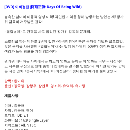
[DVD] 아비정전 (阿飛正傳: Days Of Being Wild)
농혹한 남녀의 미몽적 영상 미학! 각인된 기억을 향해 방황하는 발없는 새! 왕가
위 감독의 저주받은 걸작!
<열혈남아>로 관객을 사로 잡았던 왕가위 감독의 문제작.
스토리를 짜는 데만도 2년이 걸린 <아비정전>은 빠른 몽타쥬 기법과 클로즈업,
많은 음악을 사용했던 <열혈남아>와는 달리 왕가위의 `60년대 생각과 일치하는`
색감과 느린 템포를 가진 영화이다.
왕가위 매니아들 사이에서는 최고의 영화로 꼽히는 이 영화는 너무나 서정적이
고 지루한 구상으로 인해 흥행에 참패하는 결과를 맛보았다. 하지만 왕가위 감독
은 다음 영화 <동사서독>에서 <아비정전>의 못다한 뒷 얘기를 풀어넣었다.
감독 : 왕가위
출연 : 장국영. 장항우. 장만옥. 양조위. 유덕화. 유가령
제품사양
언어 : 중국어
자막 : 한국어. 영어
오디오 : DD 2.1
화면비율 : 16:9 Single Layer
지역코드 : All. NTSC