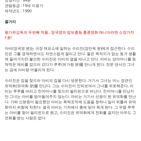
상영시간 : 94분
관람등급 : 19세 이용가
제작년도 : 1990
줄거리
왕가위감독의 두번째 작품…장국영의 맘보춤등 홍콩영화 매니아라면 소장가치
1호!
아비(장국영 분)는 극장 매표소에 일하는 수리진(장만옥 분)에게 접근한다. 수리
진은 그를 경계하면서도 자연스럽게 끌리고 만다. 둘은 목적지가 없는 동거 생활
에 들어가지만 불안한 수리진은 아비의 곁을 떠나고 만다. 아비는 양어머니를 등
쳐먹은 제비를 잡으러 갔다가 루루(유가령 분)를 만나게 된다. 전문 댄서인 그녀
는 금세 아비랑 어울리게 된다.
수리진은 짐을 찾으러 아비의 집을 다시 방문한다. 거기서 그녀는 어느 경관인
유덕화(유덕화 분)를 만난다. 그는 수리진이 안되보여서 그녀를 위로해준다. 아
비는 루루를 버리고 친어머니를 찾으러 필리핀으로 떠난다. 친어머니를 만났지
만 그녀는 아비를 받아들여주지 않는다. 아비는 거기서 선원이 된 유덕화를 만난
다. 가짜 신분증이 필요했던 아비는 폭력조직에 도움을 청하나 일이 뒤틀려 유덕
화까지 위험에 처한다. 결국 아비는 기차에서 총에 맞아 죽게 된다. 그 무렵 루루
는 아비를 찾아 필리핀으로 왔고, 수리진은 유덕화에게 전화를 걸지만 아무도 그
전화를 받는 사람은 없다.