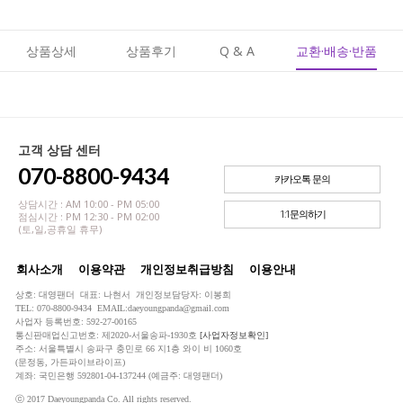
상품상세
상품후기
Q & A
교환·배송·반품
고객 상담 센터
070-8800-9434
카카오톡 문의
상담시간 : AM 10:00 - PM 05:00
1:1문의하기
점심시간 : PM 12:30 - PM 02:00
(토,일,공휴일 휴무)
회사소개
이용약관
개인정보취급방침
이용안내
상호: 대영팬더 대표: 나현서 개인정보담당자: 이봉희
TEL: 070-8800-9434 EMAIL:daeyoungpanda@gmail.com
사업자 등록번호: 592-27-00165
통신판매업신고번호: 제2020-서울송파-1930호
[사업자정보확인]
주소: 서울특별시 송파구 충민로 66 지1층 와이 비 1060호
(문정동, 가든파이브라이프)
계좌: 국민은행 592801-04-137244 (예금주: 대영팬더)
ⓒ 2017 Daeyoungpanda Co. All rights reserved.