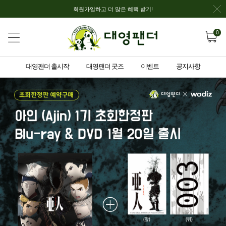
회원가입하고 더 많은 혜택 받기!
0
대영팬더 출시작
대영팬더 굿즈
이벤트
공지사항