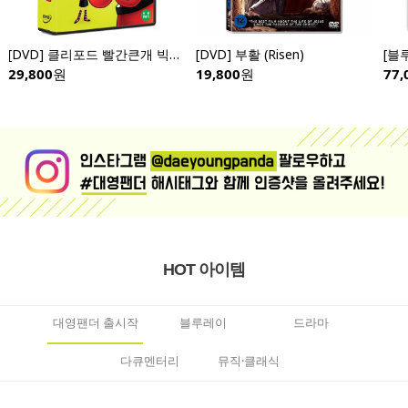
[DVD] 클리포드 빨간큰개 빅빅 전편 (10disc)- Clifford the Big Red Dog: Big Big
[DVD] 부활 (Risen)
29,800
원
19,800
원
77,
HOT 아이템
대영팬더 출시작
블루레이
드라마
다큐멘터리
뮤직·클래식