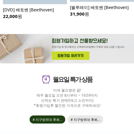
[블루레이] 베토벤 [Beethoven]
[DVD] 베토벤 [Beethoven]
31,900
원
22,000
원
월요일 특가 상품
이제 월요병은 끝!
매주 월요일 오전 8시부터 ~ 16:59까지
선착순 특가 판매!(재고 소진까지)
*회원가입후 할인된 가격으로 구매하세요!
# 지구방위대 후뢰...
# 지구방위대 후뢰...