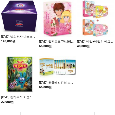
[DVD] 빛의전사 마스크맨 초회 한정판 (20disc)
198,000
원
[DVD] 알펜로즈 TV시리즈 (4disc)
[DVD] 비밀♥비밀의 에그엔젤 코코밍 Vol.1+ Vol.2 (4disc)
66,000
원
40,000
원
[DVD] 허클베리핀의 모험 (6Disc)
66,000
원
[DVD] 천하무적 키코리키 (Kikoriki: Team Invincible)- 데니스체르노프 감독
22,000
원