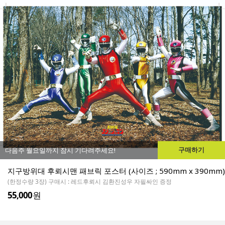
구매하기
다음주 월요일까지 잠시 기다려주세요!
지구방위대 후뢰시맨 패브릭 포스터 (사이즈 ; 590mm x 390mm)
(한정수량 3장) 구매시 : 레드후뢰시 김환진성우 자필싸인 증정
55,000
원