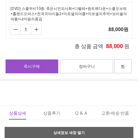
[DVD] 스쿨무비10종: 죽은시인의사회+디벨레+원트백다운+스쿨오브락
+홀랜드오퍼스+천국의아이들2+마르셀의여름+마르셀의추억+보리울의
여름+내마음의풍금
88,000
원
88,000
총 상품 금액
원
즉시구매
장바구니
찜
상품상세
상품후기
Q & A
교환·배송·반품
상세정보 새창 열기