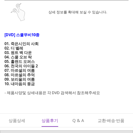
상세 정보를 확대해 보실 수 있습니다.
[DVD] 스쿨무비10종
01. 죽은시인의 사회
02. 디 벨레
03. 원트 백 다운
04. 스쿨 오브 락
05. 홀랜드 오퍼스
06. 천국의 아이들 2
07. 마르셀의 여름
08. 마르셀의 추억
09. 보리울의 여름
10. 내마음의 풍금
- 제품사양및 상세내용은 각 DVD 검색해서 참조해주세요
상품상세
상품후기
Q & A
교환·배송·반품