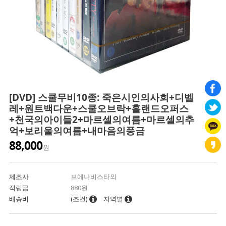
[DVD] 스쿨무비10종: 죽은시인의사회+디벨
레+원트백다운+스쿨오브락+홀랜드오퍼스
+천국의아이들2+마르셀의여름+마르셀의추
억+보리울의여름+내마음의풍금
88,000
원
제조사
브에나비스타외
적립금
880원
배송비
(조건)
지역별