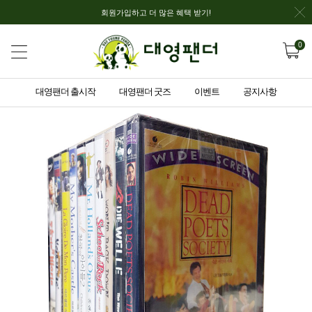
회원가입하고 더 많은 혜택 받기!
0
대영팬더 출시작
대영팬더 굿즈
이벤트
공지사항