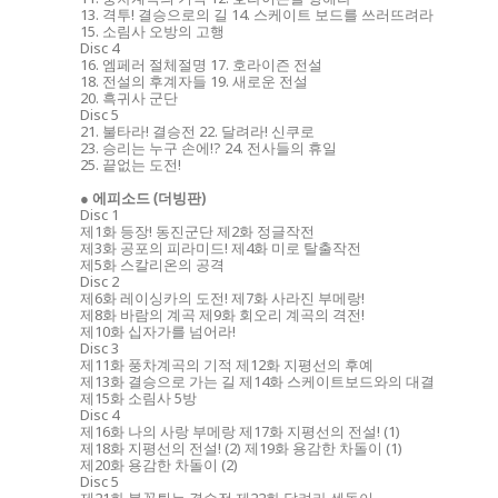
13. 격투! 결승으로의 길 14. 스케이트 보드를 쓰러뜨려라
15. 소림사 오방의 고행
Disc 4
16. 엠페러 절체절명 17. 호라이즌 전설
18. 전설의 후계자들 19. 새로운 전설
20. 흑귀사 군단
Disc 5
21. 불타라! 결승전 22. 달려라! 신쿠로
23. 승리는 누구 손에!? 24. 전사들의 휴일
25. 끝없는 도전!
● 에피소드 (더빙판)
Disc 1
제1화 등장! 동진군단 제2화 정글작전
제3화 공포의 피라미드! 제4화 미로 탈출작전
제5화 스칼리온의 공격
Disc 2
제6화 레이싱카의 도전! 제7화 사라진 부메랑!
제8화 바람의 계곡 제9화 회오리 계곡의 격전!
제10화 십자가를 넘어라!
Disc 3
제11화 풍차계곡의 기적 제12화 지평선의 후예
제13화 결승으로 가는 길 제14화 스케이트보드와의 대결
제15화 소림사 5방
Disc 4
제16화 나의 사랑 부메랑 제17화 지평선의 전설! (1)
제18화 지평선의 전설! (2) 제19화 용감한 차돌이 (1)
제20화 용감한 차돌이 (2)
Disc 5