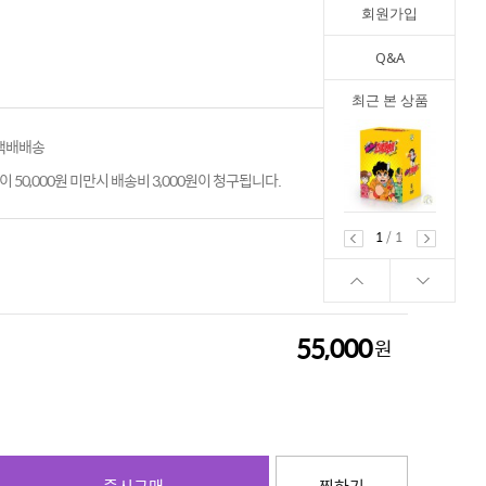
회원가입
Q&A
최근 본 상품
 택배배송
 50,000원 미만시 배송비 3,000원이 청구됩니다.
1
/
1
55,000
원
55,000
원
즉시구매
찜하기