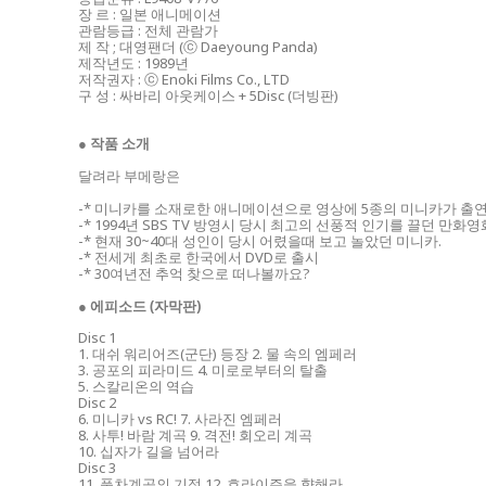
장 르 : 일본 애니메이션
관람등급 : 전체 관람가
제 작 ; 대영팬더 (ⓒ Daeyoung Panda)
제작년도 : 1989년
저작권자 : ⓒ Enoki Films Co., LTD
구 성 : 싸바리 아웃케이스 + 5Disc (더빙판)
● 작품 소개
달려라 부메랑은
-* 미니카를 소재로한 애니메이션으로 영상에 5종의 미니카가 출연
-* 1994년 SBS TV 방영시 당시 최고의 선풍적 인기를 끌던 만화영
-* 현재 30~40대 성인이 당시 어렸을때 보고 놀았던 미니카.
-* 전세게 최초로 한국에서 DVD로 출시
-* 30여년전 추억 찾으로 떠나볼까요?
● 에피소드 (자막판)
Disc 1
1. 대쉬 워리어즈(군단) 등장 2. 물 속의 엠페러
3. 공포의 피라미드 4. 미로로부터의 탈출
5. 스칼리온의 역습
Disc 2
6. 미니카 vs RC! 7. 사라진 엠페러
8. 사투! 바람 계곡 9. 격전! 회오리 계곡
10. 십자가 길을 넘어라
Disc 3
11. 풍차계곡의 기적 12. 호라이즌을 향해라