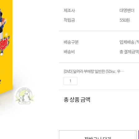
제조사
대영팬더
적립금
550원
배송구분
업체배송 /
배송비
총 결제금액이
[DVD] 달려라 부메랑 일반판 (5Disc. 우리말더빙)
총 상품 금액
장바구니 담기