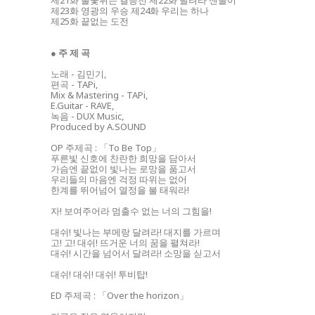
제21화 불꽃튀는 결승전 제22화 달려라 센돌이
제23화 영광의 우승 제24화 우리는 하나
제25화 끝없는 도전
● 주 제 곡
노래 - 김민기,
편곡 - TAPi,
Mix & Mastering - TAPi,
E.Guitar - RAVE,
녹음 - DUX Music,
Produced by A.SOUND
OP 주제곡 : 「To Be Top」
푸른빛 신호에 찬란한 희망을 담아서
가슴엔 끝없이 빛나는 로망을 품고서
우리들의 마음엔 걱정 따위는 없어
한계를 뛰어넘어 열정을 불 태워라!
자! 보여주어라 멈출수 없는 너의 그힘을!
대쉬! 빛나는 부메랑 달려라! 대지를 가르며
고! 고! 대쉬! 뜨거운 너의 꿈을 펼쳐라!
대쉬! 시간을 넘어서 달려라! 소망을 싣고서
대쉬! 대쉬! 대쉬! 투비탑!
ED 주제곡 : 「Over the horizon」