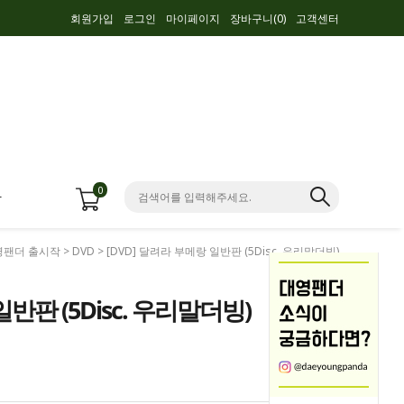
회원가입
로그인
마이페이지
장바구니(
0
)
고객센터
0
항
영팬더 출시작
>
DVD
> [DVD] 달려라 부메랑 일반판 (5Disc. 우리말더빙)
일반판 (5Disc. 우리말더빙)