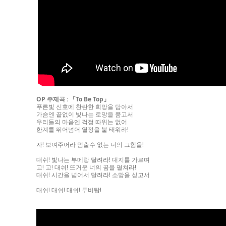
OP 주제곡 : 「To Be Top」
푸른빛 신호에 찬란한 희망을 담아서
가슴엔 끝없이 빛나는 로망을 품고서
우리들의 마음엔 걱정 따위는 없어
한계를 뛰어넘어 열정을 불 태워라!
자! 보여주어라 멈출수 없는 너의 그힘을!
대쉬! 빛나는 부메랑 달려라! 대지를 가르며
고! 고! 대쉬! 뜨거운 너의 꿈을 펼쳐라!
대쉬! 시간을 넘어서 달려라! 소망을 싣고서
대쉬! 대쉬! 대쉬! 투비탑!