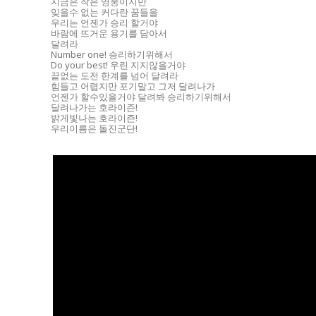
지금은 작은 영웅이지만
잊을수 없는 커다란 꿈들을
우리는 언젠가 승리 할거야
바람에 뜨거운 용기를 담아서
달려라
Number one! 승리하기위해서
Do your best! 우린 지지않을거야
끝없는 도전 한계를 넘어 달려라
힘들고 어렵지만 포기말고 그저 달려나가
언젠가 할수있을거야 달려봐 승리하기위해서
달려나가는 호라이즌!
밝게빛나는 호라이즌!
우리이름은 돌진군단!