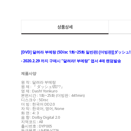
상품상세
[DVD] 달려라 부메랑 (5Disc 1화~25화 일반판) [더빙판][ダッシュ!四?
- 2020.2.29 까지 구매시 “달려라! 부메랑” 엽서 4매 랜덤발송
제품사양
원 작 : 달려라 부메랑
원 제 : 『 ダッシュ!四??』
영 제 : Dash! Yonkuro
본편시간 : 1화~25화 (더빙판 : 441min)
디스크수 : 5Disc
더 빙 : 한국어 DD2.0
자 막 : 한국어, 영어, None
화 면 : 4 : 3
음 향 : Dolby Digital 2.0
지역코드 : All
출시번호 : DYP005
등급분류 : L9408-V776