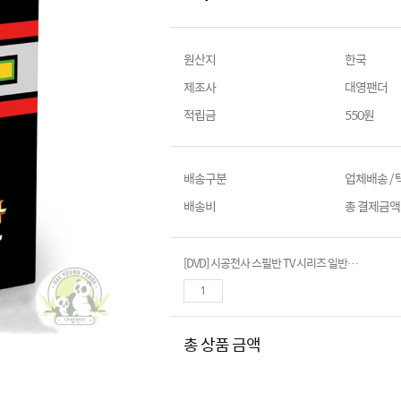
원산지
한국
제조사
대영팬더
적립금
550원
배송구분
업체배송 /
배송비
총 결제금액이
[DVD] 시공전사 스필반 TV 시리즈 일반판 (8Disc.한글자막)
총 상품 금액