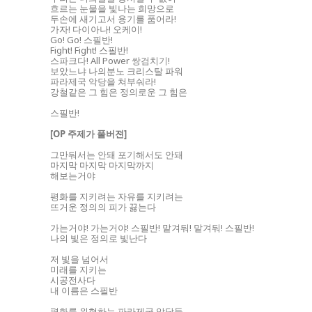
흐르는 눈물을 빛나는 희망으로
두손에 새기고서 용기를 품어라!
가자! 다이아나! 오케이!
Go! Go! 스필반!
Fight! Fight! 스필반!
스파크다! All Power 쌍검치기!
보았느냐 나의분노 크리스탈 파워
파라제국 악당을 쳐부숴라!
강철같은 그 힘은 정의로운 그 힘은
스필반!
[OP 주제가 풀버젼]
그만둬서는 안돼 포기해서도 안돼
마지막 마지막 마지막까지
해보는거야
평화를 지키려는 자유를 지키려는
뜨거운 정의의 피가 끓는다
가는거야! 가는거야! 스필반! 맡겨둬! 맡겨둬! 스필반!
나의 빛은 정의로 빛난다
저 빛을 넘어서
미래를 지키는
시공전사다
내 이름은 스필반
평화를 위협하는 파라제국 악당들