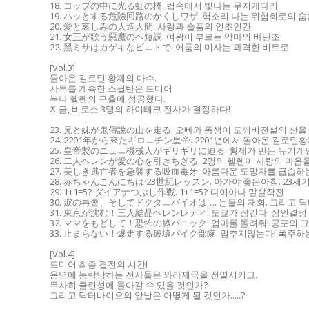
18. コップの中に光る虹の橋. 컵속에서 빛나는 무지개다리
19. ハッとする危險回路のかくしワザ. 헉소리 나는 위험회로의 숨
20. 愛と哀しみの人造人間. 사랑과 슬픔의 인조인간
21. 女王が歌う惡魔のヘ短調. 여왕이 부르는 악마의 바단조
22. 黑ミサはカゲキなビㅡトで. 어둠의 미사는 과격한 비트로
[Vol.3]
돌아온 킬로틴 황제의 마수.
사투를 계속한 스필반은 드디어
누나 헬렌의 구출에 성공했다.
지금, 비로소 3명의 하이테크 전사가 결정하다!
23. 兄と妹が鬼傳說の山を走る. 오빠와 동생이 도깨비전설의 산을
24. 2201年から來たギロㅡチン皇帝. 2201년에서 돌아온 길로틴
25. 皇帝製のニュㅡ機械人がギリギリに迫る. 황제가 만든 뉴기계
26. 二人ヘレンが愛の心を引きちぎる. 2명의 헬렌이 사랑의 마음
27. 美しき逃亡者を急襲する吸血毒牙. 아름다운 도망자를 급습하
28. 赤ちゃんこんにちは·23世紀レッスン. 아가야 좋은아침. 23세
29. 1+1=5? ダイアナつぶし作戰. 1+1=5? 다이아나 말살작전
30. 淚の再會、そしてドクタㅡバイオは…. 눈물의 재회. 그리고 
31. 東京が沈む！三人結晶ヘレンレディ. 도쿄가 잠긴다. 삼인결
32. ママをもどして！恐怖の綠パニック. 엄마를 돌려줘! 공포의 
33. 止まらない！爆走する破壞バイク部隊. 멈추지않는다! 폭주
[Vol.4]
드디어 최종 결전의 시간!
운명에 농락당하는 전사들은 와라제국을 전멸시키고.
무사히 클린성에 돌아갈 수 있을 것인가?
그리고 닥터바이오의 앞날은 어떻게 될 것인가.....?