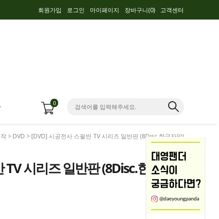
회원가입
로그인
마이페이지
장바구니(
0
)
고객센터
0
항
시작
>
DVD
> [DVD] 시공전사 스필반 TV 시리즈 일반판 (8Disc.한글자막)
 TV 시리즈 일반판 (8Disc.한글