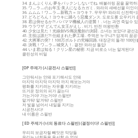
34. まんぷくりん·夢をパックンしないでね. 배불러링 꿈을 꿀꺽하
35. ワㅡラㅡのお年玉·美人になるカガミ . 와라의 새배선물 미인이
36. ムムム！ワㅡラㅡ新戰力＝ヨウキ？. 무무무! 와라의 신전력=
37. どろどろん！ヨウキに踊ろう惡魔ダンス. 도로도롱 요우키가 
38. 君は倒せるか?! パパママ機械人の逆襲！ . 너는 과연 죽일수 
39. ウラワザ どんでん女王がえし . 비기. 반전 여왕반환
40. 少女は見た！光線劍VS傳說魔劍の決鬪 . 소녀는 보았다! 광선
41. 主役は誰だ?! 仕組まれた夢工場 . 주역은 누구냐?! 암계의 꿈
42. 大將軍の突?！100万ボルトの究極回路. 대장군의 돌격! 100
43. 決戰！ワㅡラㅡ城突入！. 결전! 와라성 돌입!
44. いま君は知る！クリン星の秘密. 지금 비로소 너는 알게된다!
클린성의 비밀
[OP 주제가 (시공전사 스필반)]
그만둬서는 안돼 포기해서도 안돼
마지막 마지막 마지막 까지 해보는거야
평화를 지키려는 자유를 지키려는
뜨거운 정의의 피가 끓는다
가는거야! 가는거야! 스필반!
맡겨둬! 맡겨둬! 스필반!
저 빛을 넘어서 내일을 지키는
시공전사다!
내 이름은 스필반
[ ED 주제가 (너의 동료다 스필반) (결정이다! 스필반)]
우리의 보금자릴 빼앗은 악당들
우리는 너희들을 용서할 수 없어