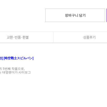
장바구니 담기
교환·반품·환불
상품후기
자막판] [時空戰士スピルバン]
 5번째 작품으로,
에서는 대영팬더가 사이보그