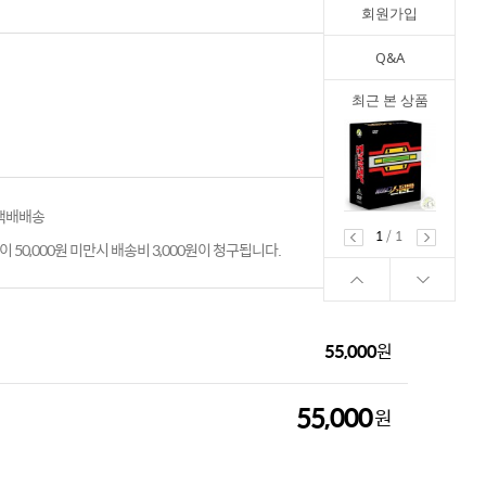
회원가입
Q&A
최근 본 상품
 택배배송
1
/
1
 50,000원 미만시 배송비 3,000원이 청구됩니다.
55,000
원
55,000
원