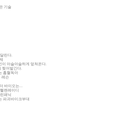
은 기술
 달린다.
황제
인이 아슬아슬하게 덮쳐온다.
을 찢어발긴다.
는 흡혈독아
기 레슨
닥터 바이오는…
정 헬렌레이디
그린패닉
하는 파괴바이크부대