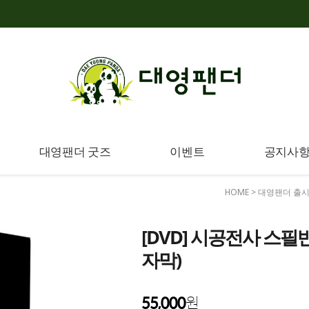
대영팬더 굿즈
이벤트
공지사
HOME
>
대영팬더 출
[DVD] 시공전사 스필반
자막)
55,000
원