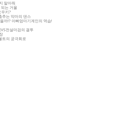
지 말아줘
 되는 거울
요우키?
춤추는 악마의 댄스
있을까!? 아빠엄마기계인의 역습!
검VS전설마검의 결투
공장
만볼트의 궁극회로