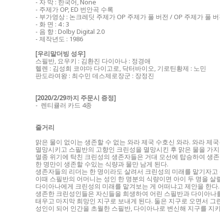
- 자 막 : 한국어, None
- 주제가 OP, ED 번안곡 수록
- 부가영상 : 논크레딧 주제가 OP 주제가 풀 버전 / OP 주제가 풀 
- 화 면 : 4 : 3
- 음 향 : Dolby Digital 2.0
- 제작년도 : 1986
[우리말더빙 성우]
스필반, 요우키 : 김환진 다이아나 : 정경애
헬렌 : 김성희 코야마 다이고로, 닥터바이오, 기로틴황제 : 노민
판도라여왕 : 최수민 데스제로장군 : 장정진
[2020/2/29까지 주문시 증정]
- 렌티큘러 카드 4종
줄거리
맑은 물이 없이는 생존할 수 없는 와라 제국 수호신 와라. 와라 제
멸망시키고
스필반의 고향인 크린성을 멸망시킨 후 맑은 물을 가지
멸
종 위기에 탁친 크린성의
생존자들은 거대 모선에 탑승하여 생존
한 명만이 생존할 수있는 식량과 물만 남게 된다.
생존자들의 리더는 한 명이라도 살려서 크린성의 미래를 맡기자고
이때 스필반의 어머니는
성인 한 명분의 식량이면 아이 두 명을 살
다이아나에게 크린성의 미래를 맡겨보는 게
어떠냐고 제안을 한다.
생존한 크린성인들은 자신들을 희생하여 어린 스필반과 다이아나
태우고 마지막 희망인 지구로 보내게 된다. 둘은 지구로 오면서 
성인이 되어 인간을 초월한 스필반, 다이아나로 변신해 지구를 지키