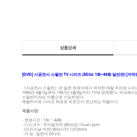
상품상세
[DVD]
시공전사 스필반 TV 시리즈 (8Disc 1화~44화 일반판) [
《시공전사 스필반》은 일본 토에이에서 제작한 메탈 히어로 시리즈
1986년 4월7일부터 1987년 3월9일까지 TV에 방영했다. 국내
스필반이라는 이름으로 수입하였다.
메탈히어로 시리즈 최초로 히로인이 변신하는 작품이다.
제품사양
- 본편시간 : 1화 ~ 44화
- 디스크수 : 우리말자막 (8Disc)] / Dual Layer
- [오리지날 버전] 8Disc (약 1,072min)
- 더 빙 : 일본어 DD2.0,