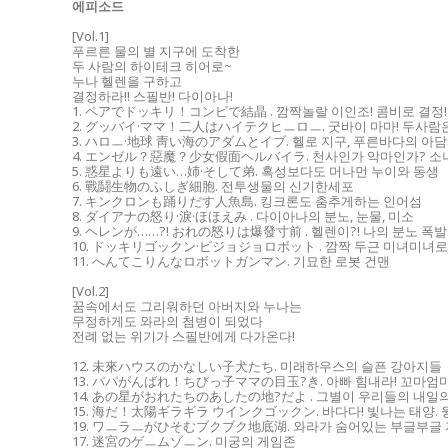
에피소드
[Vol.1]
푸르른 물의 별 지구에 도착한
두 사람의 하이테크 히어로~
누나 헬렌을 구하고
결정하라!! 스필반! 다이아나!
1. ペアでドッキリ！コンビで結晶 . 깜짝놀랄 이인조! 콤비로 결정!
2. グッバイ·ママ！二人はハイテクヒㅡロㅡ. 굿바이 마마! 두사람
3. ハロㅡ·地球 靑い海のアダムとイブ. 헬로 지구, 푸른바다의 아
4. エンゼル？惡魔？少女假面ヘルバイラ. 천사인가 악마인가? 소
5. 惑星よりも遠い…姉·そして弟. 혹성보다도 머나먼 누이와 동생
6. 戰鬪生物のふしぎ細胞. 전투생물의 신기한세포
7. キンクロンも踊りだす人魚島. 킹크론도 춤추게하는 인어섬
8. ダイアナの怒り·淚·ほほえみ . 다이아나의 분노, 눈물, 미소
9. ヘレンが……?! おれの怒りは爆發寸前 . 헬렌이?! 나의 분노 폭
10. ドッキリゴックン·ビジョジョロボット . 깜짝 두근 미녀미녀
11. へんてこりんなロボットガンマン. 기묘한 로봇 건맨
[Vol.2]
꿈속에서도 그리워하던 아버지와 누나는
무정하게도 와라의 첨병이 되었다
전례 없는 위기가 스필반에게 다가온다!
12. 未來ハウスのかなしい子犬たち. 미래하우스의 슬픈 강아지들
13. パパがんばれ！ちびっ子ママの目玉?き. 아빠 힘내라! 꼬마엄
14. あの星がおれたちのあしたの地?だよ . 그별이 우리들의 내일
15. 海だ！太陽ギラギラ ウインクゴックン. 바다다! 빛나는 태양. 
19. ワㅡラㅡがひそむブクブク地底湖. 와라가 숨어있는 부글부글
17. 迷宮のゲㅡムゾㅡン. 미궁의 게임존