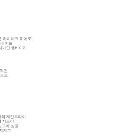
은 하이테크 히어로!
담과 이브
녀가면 헬바이라
발직전
로보트
마의 계란후라이
의 지도야
윙크에 심쿵!
 지저호