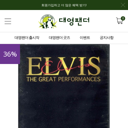
회원가입하고 더 많은 혜택 받기!
0
대영팬더 출시작
대영팬더 굿즈
이벤트
공지사항
36
%