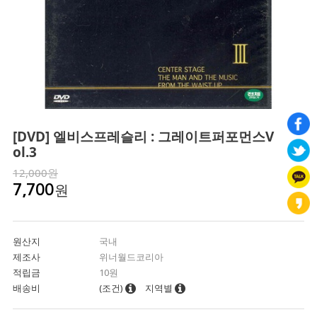
[DVD] 엘비스프레슬리 : 그레이트퍼포먼스V
ol.3
12,000원
원
7,700
원산지
국내
제조사
위너월드코리아
적립금
10원
배송비
(조건)
지역별