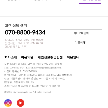
고객 상담 센터
070-8800-9434
카카오톡 문의
상담시간 : AM 10:00 - PM 05:00
1:1문의하기
점심시간 : PM 12:30 - PM 02:00
(토,일,공휴일 휴무)
회사소개
이용약관
개인정보취급방침
이용안내
상호: 대영팬더 대표: 나현서 개인정보담당자: 이봉희
TEL: 070-8800-9434 EMAIL:daeyoungpanda@gmail.com
사업자 등록번호: 592-27-00165
통신판매업신고번호: 제2020-서울송파-1930호
[사업자정보확인]
주소: 서울특별시 송파구 충민로 66 지1층 와이 비 1060호
(문정동, 가든파이브라이프)
계좌: 국민은행 592801-04-137244 (예금주: 대영팬더)
ⓒ 2017 Daeyoungpanda Co. All rights reserved.