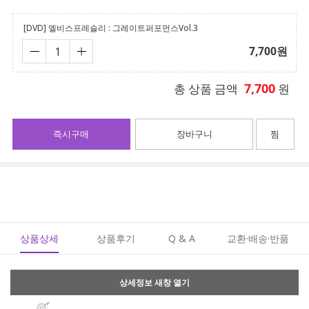
[DVD] 엘비스프레슬리 : 그레이트퍼포먼스Vol.3
7,700
원
7,700
총 상품 금액
원
즉시구매
장바구니
찜
상품상세
상품후기
Q & A
교환·배송·반품
상세정보 새창 열기