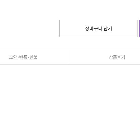
장바구니 담기
교환·반품·환불
상품후기