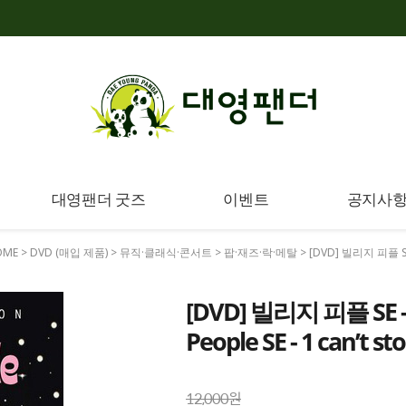
대영팬더 굿즈
이벤트
공지사
OME
>
DVD (매입 제품)
>
뮤직·클래식·콘서트
>
팝·재즈·락·메탈
> [DVD] 빌리지 피플 SE -
[DVD] 빌리지 피플 SE - 
People SE - 1 can’t s
12,000원