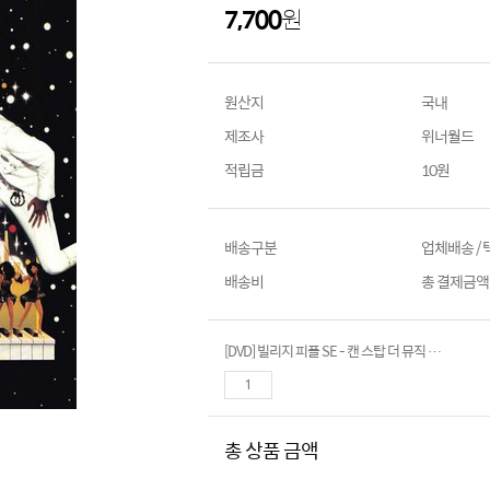
7,700
원
원산지
국내
제조사
위너월드
적립금
10원
배송구분
업체배송 /
배송비
총 결제금액이
[DVD] 빌리지 피플 SE - 캔 스탑 더 뮤직 (dts) (Village People SE - 1 can’t stop the music)
총 상품 금액