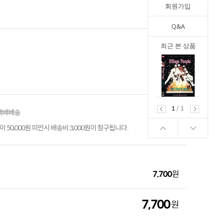
회원가입
Q&A
최근 본 상품
1
/
1
 택배배송
 50,000원 미만시 배송비 3,000원이 청구됩니다.
7,700
원
7,700
원