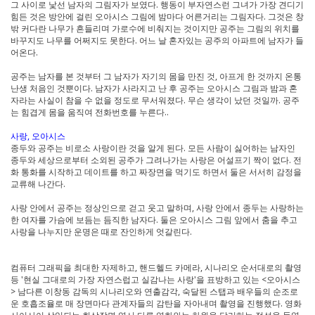
그 사이로 낯선 남자의 그림자가 보였다. 행동이 부자연스런 그녀가 가장 견디기
힘든 것은 방안에 걸린 오아시스 그림에 밤마다 어른거리는 그림자다. 그것은 창
밖 커다란 나무가 흔들리며 가로수에 비춰지는 것이지만 공주는 그림의 위치를
바꾸지도 나무를 어쩌지도 못한다. 어느 날 혼자있는 공주의 아파트에 남자가 들
어온다.
공주는 남자를 본 것부터 그 남자가 자기의 몸을 만진 것, 아프게 한 것까지 온통
난생 처음인 것뿐이다. 남자가 사라지고 난 후 공주는 오아시스 그림과 밤과 혼
자라는 사실이 참을 수 없을 정도로 무서워졌다. 무슨 생각이 났던 것일까. 공주
는 힘겹게 몸을 움직여 전화번호를 누른다..
사랑, 오아시스
종두와 공주는 비로소 사랑이란 것을 알게 된다. 모든 사람이 싫어하는 남자인
종두와 세상으로부터 소외된 공주가 그려나가는 사랑은 어설프기 짝이 없다. 전
화 통화를 시작하고 데이트를 하고 짜장면을 먹기도 하면서 둘은 서서히 감정을
교류해 나간다.
사랑 안에서 공주는 정상인으로 걷고 웃고 말하며, 사랑 안에서 종두는 사랑하는
한 여자를 가슴에 보듬는 듬직한 남자다. 둘은 오아시스 그림 앞에서 춤을 추고
사랑을 나누지만 운명은 때로 잔인하게 엇갈린다.
컴퓨터 그래픽을 최대한 자제하고, 핸드헬드 카메라, 시나리오 순서대로의 촬영
등 '현실 그대로의 가장 자연스럽고 실감나는 사랑'을 표방하고 있는 <오아시스
> 남다른 이창동 감독의 시나리오와 연출감각, 숙달된 스탭과 배우들의 순조로
운 호흡조율로 매 장면마다 관계자들의 감탄을 자아내며 촬영을 진행했다. 영화