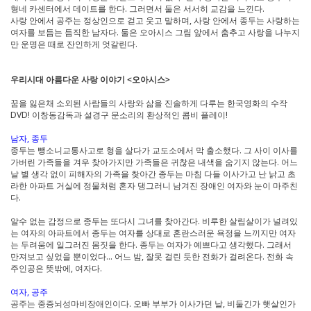
형네 카센터에서 데이트를 한다. 그러면서 둘은 서서히 교감을 느낀다.
사랑 안에서 공주는 정상인으로 걷고 웃고 말하며, 사랑 안에서 종두는 사랑하는
여자를 보듬는 듬직한 남자다. 둘은 오아시스 그림 앞에서 춤추고 사랑을 나누지
만 운명은 때로 잔인하게 엇갈린다.
우리시대 아름다운 사랑 이야기 <오아시스>
꿈을 잃은채 소외된 사람들의 사랑와 삶을 진솔하게 다루는 한국영화의 수작
DVD! 이창동감독과 설경구 문소리의 환상적인 콤비 플레이!
남자, 종두
종두는 뺑소니교통사고로 형을 살다가 교도소에서 막 출소했다. 그 사이 이사를
가버린 가족들을 겨우 찾아가지만 가족들은 귀찮은 내색을 숨기지 않는다. 어느
날 별 생각 없이 피해자의 가족을 찾아간 종두는 마침 다들 이사가고 난 낡고 초
라한 아파트 거실에 정물처럼 혼자 댕그러니 남겨진 장애인 여자와 눈이 마주친
다.
알수 없는 감정으로 종두는 또다시 그녀를 찾아간다. 비루한 살림살이가 널려있
는 여자의 아파트에서 종두는 여자를 상대로 혼란스러운 욕정을 느끼지만 여자
는 두려움에 일그러진 몸짓을 한다. 종두는 여자가 예쁘다고 생각했다. 그래서
만져보고 싶었을 뿐이었다... 어느 밤, 잘못 걸린 듯한 전화가 걸려온다. 전화 속
주인공은 뜻밖에, 여자다.
여자, 공주
공주는 중증뇌성마비장애인이다. 오빠 부부가 이사가던 날, 비둘긴가 햇살인가