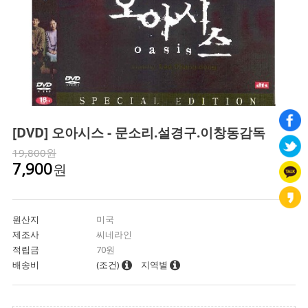
[DVD] 오아시스 - 문소리.설경구.이창동감독
19,800원
원
7,900
원산지
미국
제조사
씨네라인
적립금
70원
배송비
(조건)
지역별