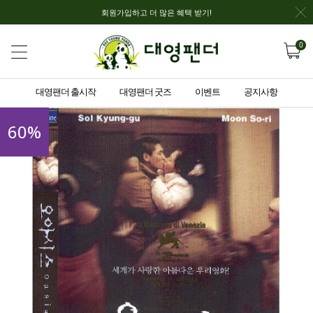
회원가입하고 더 많은 혜택 받기!
0
대영팬더 출시작
대영팬더 굿즈
이벤트
공지사항
60
%