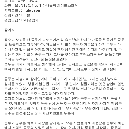
오디오 : 돌비디지털 5.1
화면비율 : NTSC. 1.85:1 아나몰픽 와이드스크린
지역코드 : Single Layer
상영시간 : 133분
관람등급 : 18세관람가
줄거리
뺑소니 사고를 낸 종두가 교도소에서 막 출소했다. 하지만 가족들은 돌아온 종두
를 노골적으로 귀찮아한다. 어느날 생각 없이 피해자 가족을 찾아간 종두는 다
이사가고 없는 낡은 아파트 거실에 혼자 남겨진 장애인 여자와 마주친다. 알 수
없는 감정에 이끌려 종두는 다시 그녀를 찾아가고 혼란스러운 욕정을 느끼지만
여자는 두려움에 일그러진 몸짓을 보인다.
종두는 여자가 예쁘다고 생각했다. 그래서 만져보고 싶었을 뿐이었다. 자괴감에
빠져 하릴없이 시간을 죽이던 어느 밤, 뜻밖에 그녀로부터 전화가 걸려온다.
공주는 뇌성마비 장애인이다. 오빠 부부가 이사가던 날, 그녀는 낯선 남자의 그
림자를 보았다. 행동이 불편한 그녀가 가장 견디기 힘들어하는 것은 방안에 걸린
오아시스 그림에 어른거리는 그림자. 그것은 창 밖 커다란 나무의 흔들리는 그림
자일 뿐이었지만 공주는 그것을 어쩌지 못한다.
그리고 어느날, 그녀의 아파트에 남자가 들어온다. 공주는 남자가 자기 몸을 만
진 것, 아프게 한 것까지 온통 난생 처음 겪는 것 뿐이다. 남자가 사라진 뒤 공주
는 오아시스 그림과, 밤과 혼자라는 것이 무서워졌다. 무슨 생각이 났던 것일까.
공주는 힘겹게 몸을 움직여 전화번호를 누른다.
종두와 공주는 비로소 사랑을 알게 된다. 모든 사람들에게 미움받는 종두와 세상
에서 소외된 공주의 사랑은 어설프기 짝이 없다. 전화 통화를 시작하고 종두의