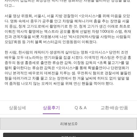
사이사이 삽입되는 회상장면 역시 다른 영화와는 차원을 달리하는 정성을 들였
다고...
서울 영상 위원회, 서울시, 서울 지방 경찰청이 <오아시스>를 위해 마음을 모았
다. 영화 속에서 종두가 공주를 안고 차량을 헤쳐나가며 춤을 추는 장면을 서울
의 중심, 청계 고가도로에서 촬영하기로 한 것. 청계 고가가 생긴 이래로 최초로
이뤄진 역사적 촬영에는 엑스트라 공모를 통해 선발된 차량 100대와 스탭, 취재
진과 관계자들을 비롯 자원봉사에 나선 '박사모(박하사탕을 사랑하는 사람들의
모임)'회원 등 가히 블록 버스터급의 인원동원이 이뤄졌다.
한 사람, 한사람의 캐릭터가 생생하게 살아있는 영화 <오아시스> 당연히 조연
배우들 모두 내노라하는 연기파들을 집결 시켰다. 이색적인 캐스팅은 주인공 홍
종두의 동생 홍종세로 출연한 류승완 감독. 이창동 감독의 <초록 물고기>를 열
렬히 좋아한다는 류승완 감독은 <오아시스>를 통해 특별출연이나 단편영화가
아닌 본격적인 배우로의 데뷔전을 치루는 셈. 무전취식 혐의로 경찰서에 붙들린
형을 데려가려고 차를 몰고 오는 장면에서 한 겨울 날씨에 히터도 없이 덜덜 떨
며 좀처럼 나오지 않는 오케이 싸인을 위해 연신 핸들을 꺽어야 했다.
상품상세
상품후기
Q & A
교환·배송·반품
리뷰보드0