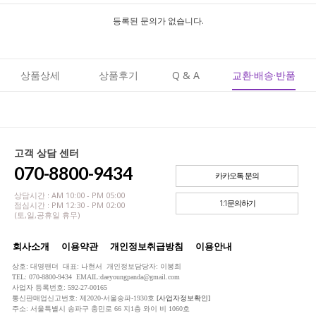
등록된 문의가 없습니다.
상품상세
상품후기
Q & A
교환·배송·반품
고객 상담 센터
070-8800-9434
카카오톡 문의
상담시간 : AM 10:00 - PM 05:00
1:1문의하기
점심시간 : PM 12:30 - PM 02:00
(토,일,공휴일 휴무)
회사소개
이용약관
개인정보취급방침
이용안내
상호: 대영팬더 대표: 나현서 개인정보담당자: 이봉희
TEL: 070-8800-9434 EMAIL:daeyoungpanda@gmail.com
사업자 등록번호: 592-27-00165
통신판매업신고번호: 제2020-서울송파-1930호
[사업자정보확인]
주소: 서울특별시 송파구 충민로 66 지1층 와이 비 1060호