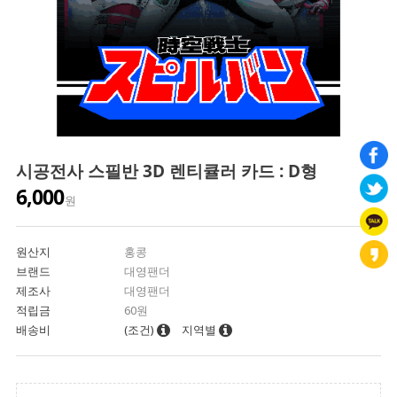
시공전사 스필반 3D 렌티큘러 카드 : D형
6,000
원
원산지
홍콩
브랜드
대영팬더
제조사
대영팬더
적립금
60원
배송비
(조건)
지역별