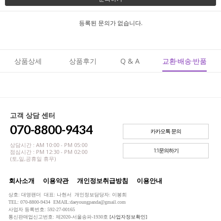
등록된 문의가 없습니다.
상품상세
상품후기
Q & A
교환·배송·반품
고객 상담 센터
070-8800-9434
카카오톡 문의
상담시간 : AM 10:00 - PM 05:00
1:1문의하기
점심시간 : PM 12:30 - PM 02:00
(토,일,공휴일 휴무)
회사소개
이용약관
개인정보취급방침
이용안내
상호: 대영팬더 대표: 나현서 개인정보담당자: 이봉희
TEL: 070-8800-9434 EMAIL:daeyoungpanda@gmail.com
사업자 등록번호: 592-27-00165
통신판매업신고번호: 제2020-서울송파-1930호
[사업자정보확인]