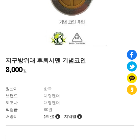
지구방위대 후뢰시맨 기념코인
8,000
원
원산지
한국
브랜드
대영팬더
제조사
대영팬더
적립금
80원
배송비
(조건)
지역별