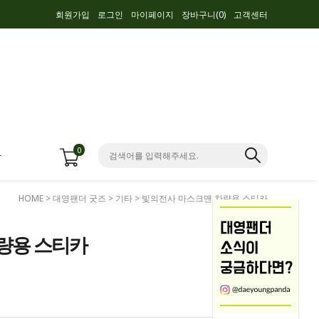
회원가입
로그인
마이페이지
장바구니(
0
)
고객센터
0
항
HOME
>
대영팬더 굿즈
>
기타
> 빛의전사 마스크맨 차량용 스티카
량용 스티카