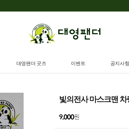
대영팬더 굿즈
이벤트
공지사
빛의전사 마스크맨 차
9,000
원