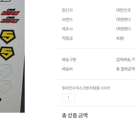
원산지
대한민국
브랜드
대영팬더
제조사
대영팬더
적립금
90원
배송구분
업체배송 /
배송비
총 결제금액이
빛의전사 마스크맨 차량용 스티카
총 상품 금액