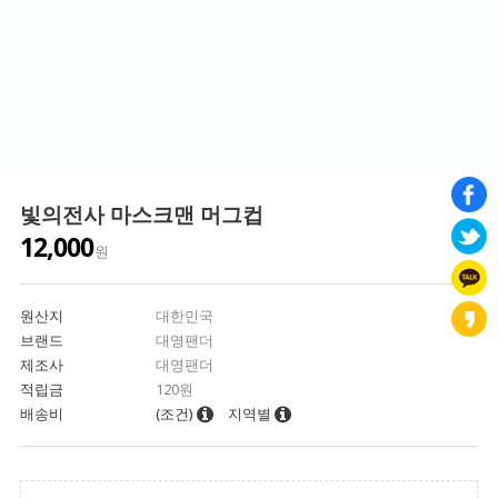
빛의전사 마스크맨 머그컵
12,000
원
원산지
대한민국
브랜드
대영팬더
제조사
대영팬더
적립금
120원
배송비
(조건)
지역별