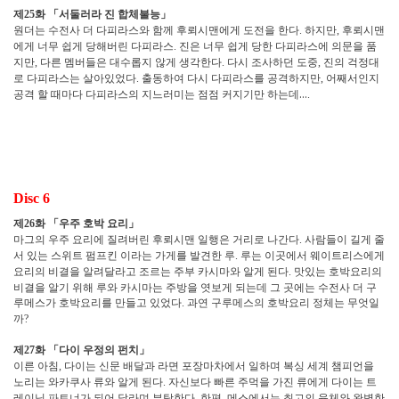
제
화
「
서둘러라 진 합체불능
」
25
원더는 수전사 더 다피라스와 함께 후뢰시맨에게 도전을 한다
하지만
후뢰시맨
.
,
에게 너무 쉽게 당해버린 다피라스
진은 너무 쉽게 당한 다피라스에 의문을 품
.
지만
다른 멤버들은 대수롭지 않게 생각한다
다시 조사하던 도중
진의 걱정대
,
.
,
로 다피라스는 살아있었다
출동하여 다시 다피라스를 공격하지만
어째서인지
.
,
공격 할 때마다 다피라스의 지느러미는 점점 커지기만 하는데
…
.
Disc 6
제
화
「
우주 호박 요리
」
26
마그의 우주 요리에 질려버린 후뢰시맨 일행은 거리로 나간다
사람들이 길게 줄
.
서 있는 스위트 펌프킨 이라는 가게를 발견한 루
루는 이곳에서 웨이트리스에게
.
요리의 비결을 알려달라고 조르는 주부 카시마와 알게 된다
맛있는 호박요리의
.
비결을 알기 위해 루와 카시마는 주방을 엿보게 되는데 그 곳에는 수전사 더 구
루메스가 호박요리를 만들고 있었다
과연 구루메스의 호박요리 정체는 무엇일
.
까
?
제
화
「
다이 우정의 펀치
」
27
이른 아침
다이는 신문 배달과 라면 포장마차에서 일하며 복싱 세계 챔피언을
,
노리는 와카쿠사 류와 알게 된다
자신보다 빠른 주먹을 가진 류에게 다이는 트
.
레이닝 파트너가 되어 달라며 부탁한다
한편
메스에서는 최고의 육체와 완벽한
.
,