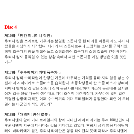
Disc 4
제
화
「
인간 미니미니 작전
」
16
후뢰시 킹을 쓰러트린 카우라는 분열한 즈콘자 중 한 마리를 이용하여 또다시 사
람들을 사냥하기 시작했다
사라가 더 즈콘다로부터 도망치는 소녀를 구하지만
.
,
함께 즈콘다의 링을 뒤집어쓰고 소형화되어 즈콘다의 소형 캡슐에 갇혀버린다
.
후뢰시 킹도 움직일 수 없는 상황 속에서 과연 즈콘다를 이길 방법은 있을 것인
가
…
?
제
화
「
수수께끼의 거대 폭주차
」
17
!
후뢰시 킹의 수리작업이 한창인 가운데 카우라는 기회를 틈타 지뢰 알을 낳는 수
전사 더 지라이카로 스쿨버스를 습격한다
초등학생들이 탄 스쿨 버스가 낭떠러
.
지에서 떨어질 것 같은 상황에 진이 운전사를 대신하여 버스의 운전대를 잡지만
상처 입은 왼팔 때문에 생각대로 기어 조작이 어려워진다
카우라의 덫에 걸려
.
위험한 상황에 처해진 이때 수수께끼의 거대 트레일러가 등장한다
과연 이 트레
.
일러는 아군인가 적인 것인가
?
제
화
「
대역전
변신 로봇
」
18
!
후뢰시맨의 앞에 거대 트레일러와 함께 나타난 레이 바라키는 무려
년간이나
100
후뢰시맨이 지구에 타나타는 것을 기다리고 있었다
후뢰시 성의 영웅 타이탄이
.
레이 바라키에게 맡긴 후뢰시 타이탄은 영웅 타이탄의 뜻에 따라서 후뢰시맨에