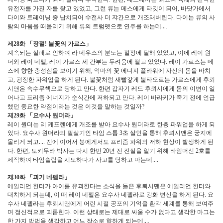
유전자를 가진 자를 찾고 있었고
그런 류는 메스에게 타깃이 되어
바닷가에서
,
,
다이와 트레이닝 중 납치되어 수전사 더 쟈간으로 개조돼버린다
다이는 류의 사
.
람의 마음을 떠올리기 위해 류의 트럼펫으로 연주를 하는데
…
.
제
화
「
장절
불꽃의 가르스
」
28
!
계속되는 실패로 인하여 라 데우스의 분노는 절정에 달해 있었고
이에 레이 원
,
더와 레이 네펠
레이 가르스 세 간부는 두려움에 떨고 있었다
레이 가르스는 메
,
.
스에 향한 충성심을 보이기 위해
악마의 꽃 에너지 플라워에 자신의 몸을 바치
,
고
굉장한 파워업을 하게 된다
불꽃처럼 새빨갛게 불타오르는 가르스에게 후뢰
,
.
시맨은 속수무책으로 당하고 만다
한편 갑자기 레드 후뢰시에게 몸의 이변이 일
.
어나고 프리즘 에너지가 순식간에 저하되고 만다
레이 바라키가 죽기 전에 언급
.
했던 중요한 약점이라는 것은 이것을 말하는 것일까
?
제
화
「
요수사 원더라
」
29
레이 원더는 리 케프렌에게 개조를 받아 요수사 원더라로 한층 파워업을 하게 되
었다
요수사 원더라의 필살기인 타임 스톱
초 살인을 통해 후뢰시맨은 궁지에
.
3
몰리게 되고
…
진에 이어서 붕에게서도 프리즘 파워의 저하 현상이 발생하게 된
.
다
한편
토키무라 박사는 다시 한번
년 전 진실을 알기 위해 타임머신
호를
.
,
20
2
제작하여 타임슬립을 시도하다가 사고를 당하고 마는데
…
.
제
화
「
괴기 네펠라
」
30
에일리언 헌터가 아이를 유괴한다는 소식을 들은 후뢰시맨은 에일리언 헌터와
대치하게 되는데
이 때 레이 네펠은 요수사 네펠라로 강화 변신을 하게 된다
요
,
.
수사 네펠라는 후뢰시맨에게 어린 시절 공포의 기억을 환각 세계를 통해 보여주
며 정신적으로 괴롭힌다
이런 상태로는 제대로 싸울 수가 없다고 생각한 마그는
.
한 가지 방법을 생각하고 어느 장소로 향하게 되는데
…
.