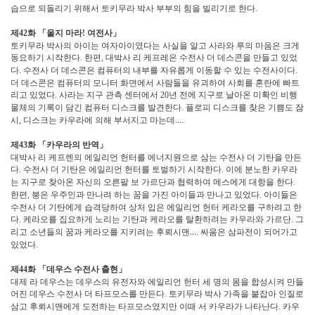
습으로 되돌리기 위해서 토키무라 박사 부부의 힘을 빌리기로 한다
.
제
화
「
울지 마라
여전사
」
42
!
토키무라 박사의 아이는 여자아이였다는 사실을 알고 사라와 루의 마음은 크게
동요하기 시작한다
한편
대박사 리 케프레은 수전사 더 데스콘을 만들고 있었
.
,
다
수전사 더 데스콘은 컴퓨터의 내부를 자유롭게 이동할 수 있는 수전사이다
.
.
더 데스콘은 컴퓨터의 모니터 화면에서 사람들을 유괴하여 사회를 혼란에 빠트
리고 있었다
사라는 지구 관측 센터에서
년 전에 지구로 날아온 미확인 비행
.
20
물체의 기록이 담긴 컴퓨터 디스크를 발견한다
플로피 디스크를 찾은 기쁨도 잠
.
시
디스크는 카우라에 의해 부서지고 마는데
…
,
.
제
화
「
카우라의 반역
」
43
대박사 리 케프렌의 에일리언 헌터를 에너지원으로 삼는 수전사 더 기탄을 만든
다
수전사 더 기탄은 에일리언 헌터를 토벌하기 시작한다
이에 분노한 카우라
.
.
는 지구로 찾아온 자신의 오른팔 보 가르단과 협력하여 메스에게 대항을 한다
.
한편
붕은 우주인과 만나려 하는 꿈을 가진 아이들과 만나고 있었다
아이들은
,
.
수전사 더 기탄에게 습격당하여 상처 입은 에일리언 헌터 케라오를 구하려고 한
다
케라오를 집요하게 노리는 기탄과 케라오를 탈환하려는 카우라와 가르단
그
.
.
리고 소년들의 꿈과 케라오를 지키려는 후뢰시맨
…
싸움은 삼파전이 되어가고
.
있었다
.
제
화
「
데우스 수전사 출현
」
44
대제 라 데우스는 데우스의 유전자와 에일리언 헌터 세 명의 몸을 합성시켜 만들
어진 데우스 수전사 더 타프모스를 만든다
토키무라 박사 가족을 붙잡아 인질로
.
삼고 후뢰시맨에게 도전하는 타프모스였지만 이때 서 카우라가 나타난다
카우
.