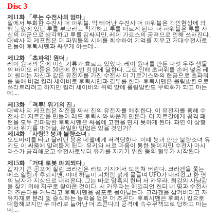
Disc 3
제
화
「
루는 수전사의 엄마
」
11
알에서 부화한 수전사 더 파워블
막 태어난 수전사 더 파워블은 각인현상에 의
.
해 눈앞에 있던 루를 부모라고 착각하고 루를 따르게 된다
더 파워블은 루를 자
.
신의 아군으로 생각하고 루를 감싸지만
레이 가르스의 공격으로 인해 쓰러진다
,
.
대박사 리 케프렌은 더 파워블의 시체를 회수하여 기억을 지우고 거대수전사로
만들어 후뢰시맨과 싸우게 하는데
…
.
제
화
「
초파워
원더
」
12
!
레이 원더의 몸에 이상 기류가 흐르고 있었다
레이 원더를 만든 다섯 우주 생물
.
의 바이오 리듬은
년에 한 번 정점에 달한다
그로 인해 초파워를 손에 넣은 레
50
.
이 원더는 자신과 같은 유전자를 가진 수전사 더 기르기스와의 협공으로 초파워
를 통해 비검 킬러 세이버로 후뢰시맨과 결투를 한다
후뢰시맨은 롤링발칸으로
.
쓰러트리려고 하지만 킬러 세이버의 위력 앞에 롤링발칸도 무력화가 되고 마는
데
…
.
제
화
「
격투
위기의 진
」
13
!
대박사 리 케프렌은 작전을 짜서 진의 유전자를 채취한다
이 유전자를 통해 수
.
전사 더 지르갈을 만들어 레드 후뢰시와 싸운게 만든다
더 지르갈에게 공격 패
.
턴을 모두 간파당한 후뢰시맨은 싸움에 고전을 면치 못하게 된다
과연 이 상황
.
에서 위기를 벗어날
유일한 방법은 있을 것인가
,
?
제
화
「
사랑
붕과 불량소녀
」
14
!?
오토바이를 타고 달리던 붕은 네펠에게 저격당한다
이때 붕과 만난 불량소녀 유
.
키도 이 싸움에 말려들게 된다
유키와 서로 마음이 통한 붕이지만 수전사 마시
.
라스가 공격해오고 수전사로부터 유키를 지키기 위한 붕의 혈투가 시작된다
.
제
화
「
거대 로봇 파괴되다
」
15
갑자기 큰 공포에 질린 크라겐은 라보 기지에서 도망쳐 버린다
크라겐을 쫓는
.
메스 일행과 후뢰시맨
이때 하늘이 피처럼 붉게 물들며
가 내려왔고 한 명
.
UFO
의 남자가 지상으로 내려온다
그는 바로 암흑의 헌터 서 카우라
최강의 사냥감
.
.
을 찾기 위해 지구로 찾아온 것이다
서 카우라는 에일리언 헌터 네 명과 수전사
.
더 즈콘다를 거느리고 후뢰시맨을 공포로 몰아넣는다
크라겐을 삼켜버리고 자
.
유자재로 분리 및 증식하는 능력을 얻은 더 즈콘다
후뢰시맨은 후뢰시 킹으로
.
대항해보지만 두 마리로 늘어난 더 즈콘다의 공격에 속수무책으로 당하고 마는
데
…
.