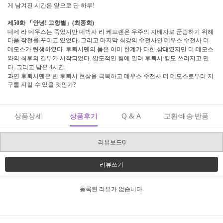
게 남겨진 시간은 앞으로 단 하루
!
제
화
「
안녕
고향별
」
최종회
50
!
(
)
대제 라 데우스는 죽었지만 대박사 리 케프렌은 우주의 지배자로 군림하기 위해
다음 작전을 꾸미고 있었다
그리고 마지막 최강의 수전사인 데우스 수전사 더
.
데모스가 탄생하였다
후뢰시맨의 몸은 이미 한계가 다한 상태였지만 더 데모스
.
와의 최후의 결투가 시작되었다
압도적인 힘에 밀려 후뢰시 킹도 쓰러지고 만
.
다
그리고 남은
시간
.
4
.
과연 후뢰시맨은 반 후뢰시 현상을 극복하고 데우스 수전사 더 데모스로부터 지
구를 지킬 수 있을 것인가
?
상품상세
상품후기
Q & A
교환·배송·반품
리뷰보드0
리뷰쓰기
등록된 리뷰가 없습니다.