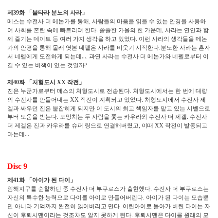
제
화
「
불타라 분노의 사라
」
39
메스는 수전사 더 메논가를 통해
사람들의 마음을 읽을 수 있는 안경을 사용하
,
여 사회를 혼란 속에 빠트리려 한다
쓸쓸한 가을의 한 가운데
사라는 연인과 함
.
,
께 즐기는 데이트 등 여러 가지 생각을 하고 있었다
이런 사라의 생각들을 메논
.
가의 안경을 통해 몰래 엿본 네펠은 사라를 비웃기 시작한다
분노한 사라는 혼자
.
서 네펠에게 도전하게 되는데
…
과연 사라는 수전사 더 메논가와 네펠로부터 이
.
길 수 있는 비책이 있는 것일까
?
제
화
「
처형도시
작전
」
40
XX
진은 누군가로부터 메스의 처형도시로 전송된다
처형도시에서는 한 번에 대량
.
의 수전사를 만들어내는
작전이 계획되고 있었다
처형도시에서 수전사 제
XX
.
겔과 싸우던 진은 붙잡히게 되지만 이 도시의 최고 책임자를 맡고 있는 시벨으로
부터 도움을 받는다
도망치는 두 사람을 쫓는 카우라와 수전사 더 제겔
수전사
.
.
더 제겔은 진과 카우라를 슈퍼 링으로 연결해버렸고
이때
작전이 발동되고
,
XX
마는데
…
.
Disc 9
제
화
「
아이가 된 다이
」
41
임해지구를 순찰하던 중 수전사 더 부쿠로스가 출현했다
수전사 더 부쿠로스는
.
자신의 특수한 능력으로 다이를 아이로 만들어버린다
아이가 된 다이는 모습뿐
.
만 아니라 기억까지 완전히 잃어버리고 만다
어린아이로 돌아가 버린 다이는 자
.
신이 후뢰시맨이라는 것조차도 알지 못하게 된다
후뢰시맨은 다이를 원래의 모
.