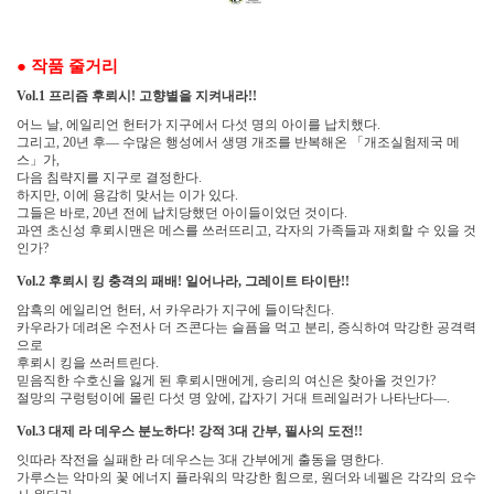
●
작품 줄거리
프리즘 후뢰시
고향별을 지켜내라
Vol.1
!
!!
어느 날
에일리언 헌터가 지구에서 다섯 명의 아이를 납치했다
,
.
그리고
년 후
―
수많은 행성에서 생명 개조를 반복해온
「
개조실험제국 메
, 20
스
」
가
,
다음 침략지를 지구로 결정한다
.
하지만
이에 용감히 맞서는 이가 있다
,
.
그들은 바로
년 전에 납치당했던 아이들이었던 것이다
, 20
.
과연 초신성 후뢰시맨은 메스를 쓰러뜨리고
각자의 가족들과 재회할 수 있을 것
,
인가
?
후뢰시 킹 충격의 패배
일어나라
그레이트 타이탄
Vol.2
!
,
!!
암흑의 에일리언 헌터
서 카우라가 지구에 들이닥친다
,
.
카우라가 데려온 수전사 더 즈콘다는 슬픔을 먹고 분리
증식하여 막강한 공격력
,
으로
후뢰시 킹을 쓰러트린다
.
믿음직한 수호신을 잃게 된 후뢰시맨에게
승리의 여신은 찾아올 것인가
,
?
절망의 구렁텅이에 몰린 다섯 명 앞에
갑자기 거대 트레일러가 나타난다
―
,
.
대제 라 데우스 분노하다
강적
대 간부
필사의 도전
Vol.3
!
3
,
!!
잇따라 작전을 실패한 라 데우스는
대 간부에게 출동을 명한다
3
.
가루스는 악마의 꽃 에너지 플라워의 막강한 힘으로
원더와 네펠은 각각의 요수
,