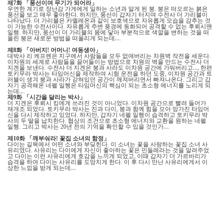
제
화
「
풍선이여 무기가 되어라
」
7
우연한 계기로 장난감 가게에게 일하는 소년과 알게 된 붕
붕은 떠오르는 붉은
.
풍선을 보고 매우 좋아한다
하지만
풍선이 갑자기 터지며 수전사 더 가리블이
.
,
나타났다
더 가리블은 카멜레온과 같이 보호색으로 자유롭게 모습을 감추는 것
.
이 가능한 수전사이다
자유롭게 주변 풍경에 동화되어 공격할 수 없는 후뢰시맨
.
일행
하지만
풍선이 더 가리블의 몸에 닿아 부분적으로 색깔을 변하는 것을 떠
.
,
올린 붕은 새로운 방법을 떠올리게 되는데
…
.
제
화
「
아버지
어머니
여동생아
」
8
!
!
대박사 리 케프렌은 지구에서 사람들을 모두 없애버리는 차원벽 작전을 세운다
.
이차원의 세계로 사람들을 끌어들이는 방법으로 차원의 벽을 만드는 수전사 더
지겐을 보낸다
수전사 더 지겐은 붕과 사라도 이차원 공간에 가둬버리고
…
한편
.
,
토키무라 박사는 타임머신을 제작하여 시험 운전을 하던 도중
이차원 공간과 트
,
러블이 생겨 붕과 사라가 갇혀있던 공간이 깨져버리면서 빠져나온다
그리고 갑
.
자기 공격해온 네펠 일행은 타임머신의 핵심이 되는 초소형 에너지를 노리게 되
는데
…
.
제
화
「
시간을 달리는 박사
」
9
더 지겐은 후뢰시 킹에게 쓰러진 것이 아니었다
이차원 공간으로 빨려 들어가
.
재개조 되었다
토키무라 박사는 진과 다이
붕과 함께 힘을 모아 망가진 타임머
.
,
신을 다시 제작하고 있었다
하지만
갑자기 네펠 일행이 습격하고 토키무라 박
.
,
사의 두 딸을 납치한다
협상의 조건으로 초소형 에너지와 교환을 원하는 네펠
.
일행
그리고 박사는
년 전의 기억을 확인할 수 있을 것인가
…
.
20
.
제
화
「
깨부숴라
꽃집 소녀의 함정
」
10
!
다이는 길목에서 어떤 소녀와 부딪힌다
이 소녀는 꽃을 사랑하는 꽃집 소녀 사
.
유리였다
사유리는 다이에게 자신이 좋아하는 꽃은 민들레라는 것을 알려주었
.
고 다이는 이런 사유리에게 호감을 느끼게 되었고
이때 갑자기 더 가르바리가
,
습격을 하여 다이는 사유리를 도망치게 한다
이 후 다시 만난 사유리에게서 이
.
상한 느낌을 받게 되는데
…
.