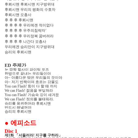
후뢰시맨 후뢰시맨 지구방위대
후뢰시맨 우리의 평화의 수호자
후뢰시맨 오총사
후 후 후 후뢰시맨
후 후 후 후 우리에겐 적이없다
후 후 후 후 우주의침략자
‘
후 후 후 후 우리정복 꿈버려라
후 후 후 후 나간다 오총사
우리에겐 승리만이 지구방위대
승리의 후뢰시맨
주제가
ED
눈 깜짝 할사이 파이팅 포즈
한방으로 끝내는 우리들이야
아
아름다운 땅은 우리들의 것이야
~
아
저기 반짝이며 흐르는 강물도
~
힘이 다 할 때 까지
You can Flash!
젊음을 부딪쳐라
We can Flash!
가슴속 깊이 새겨둔
You can Flash!
정의를 불태워라
We can Flash!
.
승리를 움켜쥐어라 후뢰시맨
반드시 해낼꺼야
승리의 후뢰시맨
●
에피소드
Disc 1
제
화
「
서둘러라
지구를 구하라
」
1
!