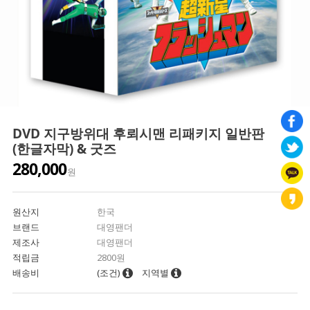
DVD 지구방위대 후뢰시맨 리패키지 일반판
(한글자막) & 굿즈
280,000
원
원산지
한국
브랜드
대영팬더
제조사
대영팬더
적립금
2800원
배송비
(조건)
지역별