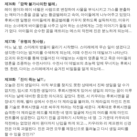
제
화
「
깜짝 불가사의한 벌레
」
36
레이 원더와 레이 네펠은 사람으로 변장하여 사물을 부식시키고 가스를 분출하
는 메타가스충을 금을 낳는 황금벌레라고 속여
아이들에게 나누어주고 있었다
,
.
후뢰시맨 일행은 아이들에게 황금벌레를 키우지 못하도록 설득하지만
미유키
,
라는 소녀에게 바이올린을 사주고 싶어 하는 소년에게는 그런 이야기가 들릴 리
가 없다
아이들의 순수한 꿈을 깨트리는 메스의 작전에 진은 분노하게 되는데
…
.
.
제
화
「
유령의 첫사랑
」
37
어느 날
밤
스미레의 방울이 울리기 시작했다
스미레에게 무슨 일이 생겼다고
,
.
.
생각한 다이는 밤거리를 수색하게 되는데
이때 수전사 더 데빌브가 나타난다
,
.
요괴의 유전자를 통해 만들어진 더 데빌브는 사람의 영혼을 먹고 죽은 아이들의
영혼을 조종하는 수전사이다
수전사 더 데빌브의 초능력 앞에 무너지는 후뢰시
.
맨
한편
다이는 스미레에게서 숨겨진 비밀들을 알게 되는데
…
.
,
.
제
화
「
진이 죽는 날
」
38
?!
오늘은 진의 생일이다
아직 부모를 찾지도 못한 상태에서 진짜 생일을 알 수가
.
없지만
임시로 지정한 생일이다
후뢰시맨에게 있어서 생일의 의미는 꿈이 이루
,
.
어지는 날에 대비한 중요한 의식과도 같았다
한편
서 카우라는 후뢰시맨을 끝
.
,
장내기 위해
벨타 성에서 수전사 더 제라길을 불러와
더 제라길의 마인드 컨트
,
,
롤 기술로 후뢰시맨을 서로 싸우게 하려는 작전을 세운다
계획대로 후뢰시맨을
.
습격한 더 제라길은 레드를 제외한 네 명의 얼굴에 자신의 머리를 씌워 마인드
컨트롤에 성공한다
갑자기 진을 공격하기 시작하는 네 명
그 가운데 카우라의
.
.
작전에는 없었던 레이 원더까지 난입을 하게 되고
…
카우라와 리 케프렌의 신경
,
전은 더욱 과열된다
진은 과연 모두를 제정신으로 돌려놓고 다시 생일 파티를
.
할 수 있을 것인가
?