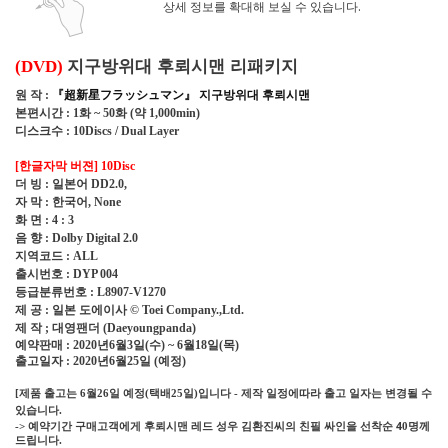
상세 정보를 확대해 보실 수 있습니다.
지구방위대 후뢰시맨 리패키지
(DVD)
원 작
『
超新星
フラッシュマン
』
지구방위대 후뢰시맨
:
본편시간
화
화
약
: 1
~ 50
(
1,000min)
디스크수
: 10Discs
/ Dual Layer
버젼
[한글자막
]
10Disc
더 빙
일본어
:
DD2.0,
자 막
한국어
:
, None
화 면
: 4 : 3
음 향
: Dolby Digital 2.0
지역코드
: ALL
출시번호
: DYP 004
등급분류번호
: L8907-V1270
제 공
일본 도에이사
:
© Toei Company.,Ltd.
제 작
대영팬더
;
(Daeyoungpanda)
예약판매
년
월
일
수
월
일
목
: 2020
6
3
(
) ~ 6
18
(
)
출고일자
년
월
일
예정
: 2020
6
25
(
)
제품 출고는
월
일 예정
택배
일
입니다
제작 일정에따라 출고 일자는 변경될 수
[
6
26
(
25
)
-
있습니다
.
예약기간 구매고객에게 후뢰시맨 레드 성우 김환진씨의 친필 싸인을 선착순 4
명께
->
0
드립니다
.