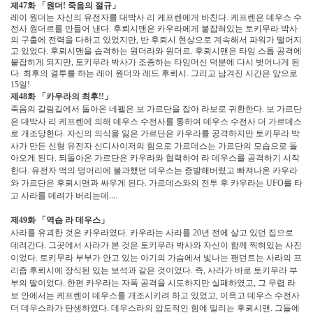
제
화
「
원더
죽음의 절규
」
47
!
레이 원더는 자신의 유전자를 대박사 리 케프렌에게 바친다
케프렌은 데우스 수
.
전사 원더르를 만들어 낸다
후뢰시맨은 카우라에게 붙잡혀있는 토키무라 박사
.
의 구출에 전력을 다하고 있었지만
반 후뢰시 현상으로 계속해서 파워가 떨어지
,
고 있었다
후뢰시맨을 습격하는 원더라와 원더르
후뢰시맨은 타임 스톱 공격에
.
.
붙잡히게 되지만
토키무라 박사가 조종하는 타임머신 덕분에 다시 벗어나게 된
,
다
최후의 결투를 하는 레이 원더와 레드 후뢰시
그리고 남겨진 시간은 앞으로
.
.
일
15
!
제
화
「
카우라의 최후
」
48
!!
죽음의 갈림길에서 돌아온 네펠은 보 가르단을 잡아 라보로 귀환한다
보 가르단
.
은 대박사 리 케프렌에 의해 데우스 수전사를 통하여 데우스 수전사 더 가르데스
로 개조당한다
자신의 의식을 잃은 가르단은 카우라를 공격하지만 토키무라 박
.
사가 만든 신형 유전자 신디사이저의 힘으로 가르데스는 가르단의 모습으로 돌
아오게 된다
되돌아온 가르단은 카우라와 협력하여 라 데우스를 공격하기 시작
.
한다
유전자 액의 덩어리에 불과했던 데우스는 증발해버렸고 빠져나온 카우라
.
와 가르단은 후뢰시맨과 싸우게 된다
가르데스와의 전투 후 카우라는
를 타
.
UFO
고 사라를 데려가 버리는데
…
.
제
화
「
역습 라 데우스
」
49
사라를 유괴한 것은 카우라였다
카우라는 사라를
년 전에 살고 있던 집으로
.
20
데려간다
그곳에서 사라가 본 것은 토키무라 박사와 자신이 함께 찍혀있는 사진
.
이었다
토키무라 부부가 안고 있는 아기의 가슴에서 빛나는 팬던트는 사라의 프
.
리즘 후뢰시에 장식된 있는 보석과 같은 것이었다
즉
사라가 바로 토키무라 부
.
,
부의 딸이었다
한편 카우라는 자폭 공격을 시도하지만 실패하였고
그 무렵 라
.
,
보 안에서는 케프렌이 데우스를 개조시키려 하고 있었고
이윽고 데우스 수전사
,
더 데우스라가 탄생하였다
데우스라의 압도적인 힘에 밀리는 후뢰시맨
그들에
.
.