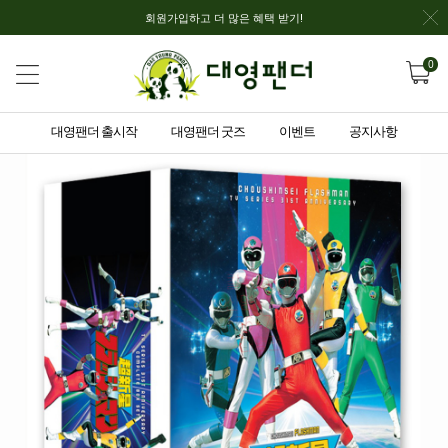
회원가입하고 더 많은 혜택 받기!
0
대영팬더 출시작
대영팬더 굿즈
이벤트
공지사항