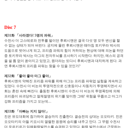
Disc 7
제
화
「
사라졌다
명의 파워
」
31
! 5
수전사 더 고스테로와 전투를 벌이던 후뢰시맨은 결국 다섯 명 모두 변신을 할
수 없는 상태가 되어 버린다
궁지에 몰린 후뢰시맨은 때마침 토키무라 박사의
.
도움으로 벗어나게 되고
프리즘 파워의 힘이 저하되는 현상에 대해 의논을 하던
,
중 토키무라 박사는 마그의 전자두뇌를 조사하기 시작한다
하지만
메스의 공격
.
,
을 쉴 틈 없이 쏟아지고 있었고
원더라는 또다시 후뢰시맨과 대치하게 된다
과
,
.
연 후뢰시맨의 프리즘 파워는 찾을 수 있을 것인가
?
제
화
「
좋아 좋아 마그 좋아
」
32
후뢰시맨의 약해진 프리즘 파워를 위해 마그는 프리즘 파워업 실험을 계속하고
있었다
수전사 더 비논의 투명작전으로 신호등이나 자동차가 투명해지면서 사
.
회는 혼란 속에 빠진다
출동한 후뢰시맨이 수전사 더 비논의 투명폭탄에 의해
.
프리즘이 파괴당하고 절체절명의 위기를 맞이한 그때
위험을 무릅쓰고 마그가
!
강화 프리즘을 가지고 오는데
…
.
제
화
「
아빠는 지지 않아
」
33
!
진은 유도대회에 참가하여 결승까지 진출한다
결승전의 상대는 오오타키
진은
.
.
오오타키의 아들 키요시의 열렬한 응원에 승리를 내주고 만다
그 무렵 수전사
.
더 우르키르가 임해화력발전소를 습격하고 있었다
화력 발전소에서 근무하는
.