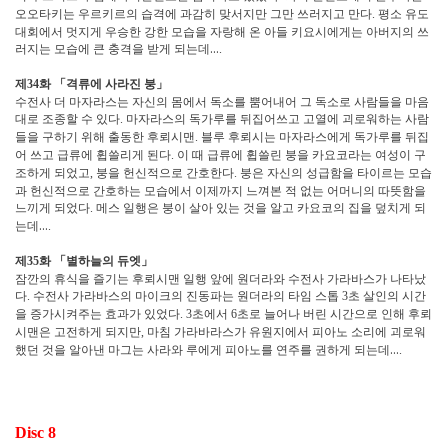
오오타키는 우르키르의 습격에 과감히 맞서지만 그만 쓰러지고 만다
평소 유도
.
대회에서 멋지게 우승한 강한 모습을 자랑해 온 아들 키요시에게는 아버지의 쓰
러지는 모습에 큰 충격을 받게 되는데
…
.
제
화
「
격류에 사라진 붕
」
34
수전사 더 마자라스는 자신의 몸에서 독소를 뿜어내어 그 독소로 사람들을 마음
대로 조종할 수 있다
마자라스의 독가루를 뒤집어쓰고 고열에 괴로워하는 사람
.
들을 구하기 위해 출동한 후뢰시맨
블루 후뢰시는 마자라스에게 독가루를 뒤집
.
어 쓰고 급류에 휩쓸리게 된다
이 때 급류에 휩쓸린 붕을 카요코라는 여성이 구
.
조하게 되었고
붕을 헌신적으로 간호한다
붕은 자신의 성급함을 타이르는 모습
,
.
과 헌신적으로 간호하는 모습에서 이제까지 느껴본 적 없는 어머니의 따뜻함을
느끼게 되었다
메스 일행은 붕이 살아 있는 것을 알고 카요코의 집을 덮치게 되
.
는데
…
.
제
화
「
별하늘의 듀엣
」
35
잠깐의 휴식을 즐기는 후뢰시맨 일행 앞에 원더라와 수전사 가라바스가 나타났
다
수전사 가라바스의 마이크의 진동파는 원더라의 타임 스톱
초 살인의 시간
.
3
을 증가시켜주는 효과가 있었다
초에서
초로 늘어나 버린 시간으로 인해 후뢰
. 3
6
시맨은 고전하게 되지만
마침 가라바라스가 유원지에서 피아노 소리에 괴로워
,
했던 것을 알아낸 마그는 사라와 루에게 피아노를 연주를 권하게 되는데
…
.
Disc 8