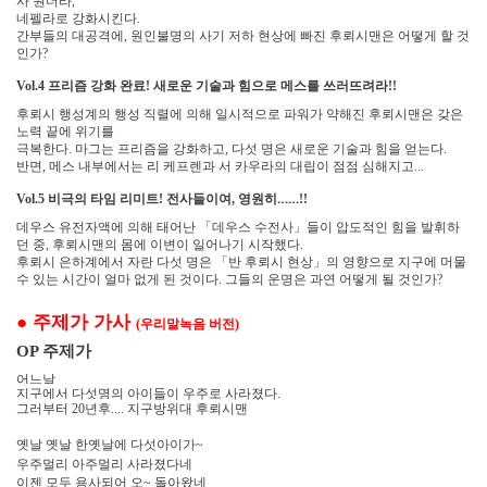
사 원더라
,
네펠라로 강화시킨다
.
간부들의 대공격에
원인불명의 사기 저하 현상에 빠진 후뢰시맨은 어떻게 할 것
,
인가
?
프리즘 강화 완료
새로운 기술과 힘으로 메스를 쓰러뜨려라
Vol.4
!
!!
후뢰시 행성계의 행성 직렬에 의해 일시적으로 파워가 약해진 후뢰시맨은 갖은
노력 끝에 위기를
극복한다
마그는 프리즘을 강화하고
다섯 명은 새로운 기술과 힘을 얻는다
.
,
.
반면
메스 내부에서는 리 케프렌과 서 카우라의 대립이 점점 심해지고
,
...
비극의 타임 리미트
전사들이여
영원히
……
Vol.5
!
,
!!
데우스 유전자액에 의해 태어난
「
데우스 수전사
」
들이 압도적인 힘을 발휘하
던 중
후뢰시맨의 몸에 이변이 일어나기 시작했다
,
.
후뢰시 은하계에서 자란 다섯 명은
「
반 후뢰시 현상
」
의 영향으로 지구에 머물
수 있는 시간이 얼마 없게 된 것이다
그들의 운명은 과연 어떻게 될 것인가
.
?
●
주제가 가사
우리말녹음 버전
(
)
주제가
OP
어느날
지구에서 다섯명의 아이들이 우주로 사라졌다
.
그러부터
년후
지구방위대 후뢰시맨
20
....
옛날 옛날 한옛날에 다섯아이가
~
우주멀리 아주멀리 사라졌다네
이젠 모두 용사되어 오
돌아왔네
~