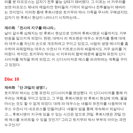
라를 본 타프모스는 갑자기 전투 불능 상태가 돼버렸다
그 이유는 서 카우라를
.
보면 타프모스 체내의 에일리언 헌터들의 기억이 되살아나 전투불능이 돼버리
는 것이었다
이러한 틈에 후뢰시맨은 토키무라 박사 가족을 무사히 구해냈지만
.
,
갑자기 반 후뢰시 현상이 나타나기 시작하는데
…
.
제
화
「
전사여 지구를 떠나라
」
45
날이 갈수록 심해지는 반 후뢰시 현상으로 인하여 후뢰시맨은 식물까지도 거부
반응을 일으키게 되었다
한편
대박사 리 케프렌은 데우스 유전자를 통해 대제
.
,
라 데우스를 자신의 손으로 개조하려고 꾸미고 있었고
사람의 생명 에너지를 흡
,
수하여 파워업하는 데우스 수전사 더 키트로스와의 싸움에서도 겨우 승리를 거
머쥔다
하지만
토키무라 박사는 서 카우라의 협박 때문에 붙잡혀 유전자 신디
.
,
사이저를 제작을 하게 되었고
이 신디사이저로 메스를 파괴하려는 계획을 꾸미
,
고 있었다
.
Disc 10
제
화
「
단
일의 생명
」
46
20
!!
토키무라 박사는 신형 유전자 신디사이저를 완성했다
이 신디사이저를 통해 카
.
우라는 계획을 꾸미고 있었고
그 무렵
후뢰시맨은 반 후뢰시 현상에 의해
물을
,
,
,
마시는 것도 할 수 없게 되었다
대제 라 데우스는 네펠의 유전자를 사용하여 데
.
우스 수전사 더 네프르스를 만들어낸다
네펠의 빔을 통해 계속해서 되살아나
.
고
…
후뢰시맨이 지구에 있을 수 있는 시간은 앞으로
일
후뢰시맨은
일 안
,
20
.
20
에 메스를 쓰러트릴 수 있을 것인가
그리고 토키무라 박사 부부의 아이는 과연
?
누구인가
?