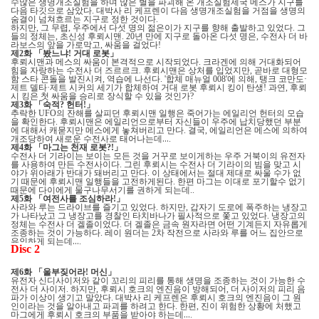
수많은 생명개조실험을 하며 많은 별을 파괴해 온 개조실험제국 메스가 지구를
다음 타깃으로 삼았다
대박사 리 케프렌이 다음 생명개조실험을 거점을 생명의
.
숨결이 넘쳐흐르는 지구로 정한 것이다
.
하지만
그 무렵
우주에서 다섯 명의 젊은이가 지구를 향해 출발하고 있었다
그
,
,
.
들의 정체는
초신성 후뢰시맨
년 만에 지구로 돌아온 다섯 명은
수전사 더 바
,
. 20
,
라보스의 앞을 가로막고
싸움을 걸었다
,
!
제
화
「
봤느냐
거대 로봇
」
2
!
후뢰시맨과 메스의 싸움이 본격적으로 시작되었다
크라겐에 의해 거대화되어
.
힘을 자랑하는 수전사 더 즈르르크
후뢰시맨은 상처를 입었지만
곧바로 대형모
.
,
함 스타 콘돌을 발진시켜
역습에 나선다
합체 매뉴얼
에 의해
탱크 코만도
,
. '
008'
,
·
제트 델타
제트 시커의 세기가 합체하여 거대 로봇 후뢰시 킹이 탄생
과연
후뢰
·
!
,
시 킹은 첫 싸움을 승리로 장식할 수 있을 것인가
?
제
화
「
숙적
헌터
」
3
?
!
추락한
의 잔해를 살피던 후뢰시맨 일행은 죽어가는 에일리언 헌터의 모습
UFO
을 확인한다
후뢰시맨은 에일리언으로부터 자신들이 우주에 납치당했던 부분
.
에 대해서 캐묻지만 메스에게 놓쳐버리고 만다
결국
에일리언은 메스에 의하여
.
,
개조당하여 새로운 수전사로 태어나는데
…
.
제
화
「
마그는 천재 로봇
」
4
?!
수전사 더 기라이는 보이는 모든 것을 거꾸로 보이게하는 우주 거북이의 유전자
를 사용하여 만든 수전사이다
그린 후뢰시는 수전사 더 기라이의 빔을 맞고 시
.
야가 위아래가 반대가 돼버리고 만다
이 상태에서는 절대 제대로 싸울 수가 없
.
기 때문에 후뢰시맨 일행들을 고전하게된다
한편 마그는 이대로 포기할수 없기
.
때문에 다이에게 물구나무서기를 권하게 되는데
..
제
화
「
여전사를 조심하라
」
5
!
사라와 루는 드라이브를 즐기고 있었다
하지만
갑자기 도로에 폭주하는 냉장고
.
,
가 나타났고 그 냉장고를 경찰인 타치바나가 필사적으로 쫓고 있었다
냉장고의
.
정체는 수전사 더 겔졸이었다
더 겔졸은 금속 원자라면 어떤 기계든지 자유롭게
.
조종하는 것이 가능하다
레이 원더는
차 작전으로 사라와 루를 어느 집안으로
.
2
유인하게 되는데
…
.
Disc 2
제
화
「
울부짖어라
머신
」
6
!
유전자 신디사이저와 같이 꼬리의 피리를 통해 생명을 조종하는 것이 가능한 수
전사 더 사이저
하지만
후뢰시 호크의 엔진음이 방해되어
더 사이저의 피리 음
.
,
,
파가 이상이 생기고 말았다
대박사 리 케프렌은 후뢰시 호크의 엔진음이 그 원
.
인이라는 것을 알아내고 파괴를 하려고 한다
한편
진이 위험한 상황에 처했고
.
,
마그에게 후뢰시 호크의 부품을 받아야 하는데
…
.