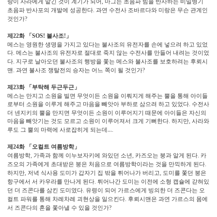
랑이 사라에게 맡긴 것이 계기가 되어
마그는 초음파 빔을 반사하는 비밀병기
,
초음파 반사포의 개발에 성공한다
과연 수전사 조바르다와 미랑은 무슨 관계인
.
것인가
?
제
화
「
불사조
」
22
SOS!
!
메스는 영원한 생명을 가지고 있다는 불사조의 유전자를 손에 넣으려 하고 있었
다
메스는 불사조의 유전자로 절대로 죽지 않는 수전사를 만들어 내려는 것이었
.
다
지구로 날아오던 불사조의 행방을 쫓는 메스와 불사조를 보호하려는 후뢰시
.
맨
과연 불사조 쟁탈전의 승자는 어느 쪽이 될 것인가
.
?
제
화
「
부탁해 두근두근
」
23
메스는 만지고 소원을 빌면 무엇이든 소원을 이뤄지게 해주는 뿔을 통해 아이들
로부터 소원을 이루게 해주고 마음을 빼앗아 부하로 삼으려 하고 있었다
수전사
.
더 넨지키의 뿔을 만지면 무엇이든 소원이 이루어지기 때문에 아이들은 자신의
마음을 빼앗기는 것도 모르고 소원이 이루어져서 크게 기뻐한다
하지만
사라와
.
,
루도 그 뿔의 마력에 사로잡히게 되는데
…
.
제
화
「
오컬트 여름방학
」
24
여름방학
가족과 함께 이누보자키에 와있던 소년
카즈오는 붕과 알게 된다
카
,
,
.
즈오의 가족에게 초대받은 붕은 처음으로 여름방학이라는 것을 만끽하게 된다
.
하지만
저녁 식사용 도미가 갑자기 집 밖을 튀어나가 버리고
도미를 쫓던 붕은
,
,
항구에서 서 카우라를 만나게 된다
튀어나간 도미는 이전에 소형 캡슐에 갇혀있
.
던 더 즈콘다를 삼킨 도미였다
유령이 되어 가르스에게 빙의한 더 즈콘다는 오
.
컬트 파워를 통해 차례차례 괴현상을 일으킨다
후뢰시맨은 과연 가르스의 몸에
.
서 즈콘다의 혼을 쫓아낼 수 있을 것인가
?