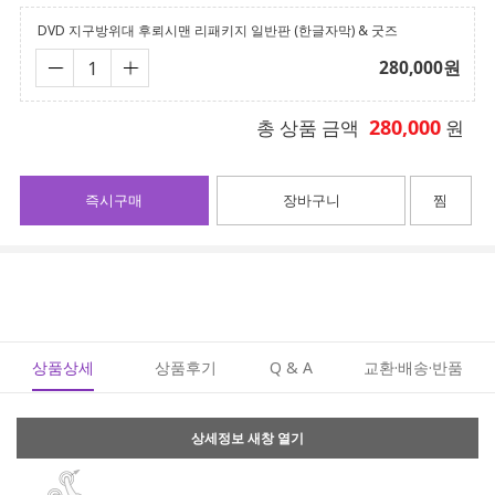
DVD 지구방위대 후뢰시맨 리패키지 일반판 (한글자막) & 굿즈
280,000
원
280,000
총 상품 금액
원
즉시구매
장바구니
찜
상품상세
상품후기
Q & A
교환·배송·반품
상세정보 새창 열기