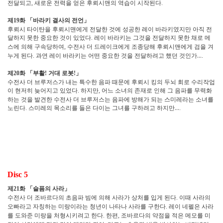
전달되고
새로운 전력을 얻은 후뢰시맨의 역습이 시작된다
,
.
제
화
「
바라키 결사의 전언
」
19
후뢰시 타이탄을 후뢰시맨에게 전달한 것에 성공한 레이 바라키였지만 아직 전
달하지 못한 중요한 것이 있었다
레이 바라키는 그것을 전달하지 못한 채로 메
.
스에 의해 구속당하여
수전사 더 드레이크에게 조종당해 후뢰시맨에게 검을 겨
,
누게 된다
과연 레이 바라키는 어떤 중요한 것을 전달하려고 했던 것인가
…
.
.
제
화
「
부활
거대 로봇
」
20
!
!
수전사 더 브루저스가 내는 특수한 음파 때문에 후뢰시 킹의 두뇌 회로 수리작업
이 현저히 늦어지고 있었다
하지만
어느 소녀의 존재로 인해 그 음파를 무력화
.
,
하는 것을 발견한 수전사 더 브루저스는 음파에 방해가 되는 스미레라는 소녀를
노린다
스미레의 목소리를 들은 다이는 그녀를 구하려고 하지만
…
.
.
Disc 5
제
화
「
슬픔의 사라
」
21
수전사 더 조바르다의 초음파 빔에 의해 사라가 상처를 입게 된다
이때 사라의
.
오빠라고 자칭하는 미랑이라는 청년이 나타나 사라를 구한다
레이 네펠은 사라
.
를 도와준 미랑을 처형시키려고 한다
한편
조바르다의 약점을 적은 메모를 미
.
,