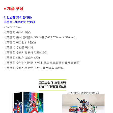
●
제품 구성
일반판
더빙)
3.
(우리말
바코드
:
880917710719 0
- DVD 10Discs
특전
싸바리 박스
- [
1]
특전
공식 렌티큘러
퍼즐
- [
2]
3D
(500P, 700mm x 570mm)
특전
머그컵
온스
- [
3]
(11
)
특전
무소음 벽시계
- [
4]
특전
후뢰시킹 방패
- [
5]
USB (16G)
특전
패브릭 포스터
- [
6]
(A3)
특전
추억의 대영팬더 역대 로고 레트로 유리컵 세트
종
- [
7]
(6
)
특전
후뢰시맨 한국판 타이틀 아크릴 스탠드
- [
8]