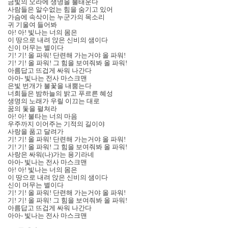
금빛의 오라에 생명을 불태운다
사람들은 알수없는 힘을 숨기고 있어
가슴에 속삭이는 누군가의 목소리
귀 기울여 들어봐
아! 아! 빛나는 너의 몸은
이 땅으로 내려 앉은 신비의 샘이다
신이 머무는 별이다
기! 기! 올 파워! 단련해 가는거야 올 파워!
기! 기! 올 파워! 그 힘을 보여줘봐 올 파워!
아름답고 뜨겁게 싸워 나간다
아아- 빛나는 전사 마스크맨
은빛 번개가 불꽃을 내뿜는다
너희들은 밤하늘의 밝고 푸르른 혜성
생명의 노래가 우릴 이끄는 대로
꿈의 돛을 펼쳐라
아! 아! 불타는 너의 마음
우주까지 이어주는 기적의 길이야
사랑을 품고 달려가
기! 기! 올 파워! 단련해 가는거야 올 파워!
기! 기! 올 파워! 그 힘을 보여줘봐 올 파워!
사랑은 싸워(나)가는 용기라네
아아- 빛나는 전사 마스크맨
아! 아! 빛나는 너의 몸은
이 땅으로 내려 앉은 신비의 샘이다
신이 머무는 별이다
기! 기! 올 파워! 단련해 가는거야 올 파워!
기! 기! 올 파워! 그 힘을 보여줘봐 올 파워!
아름답고 뜨겁게 싸워 나간다
아아- 빛나는 전사 마스크맨