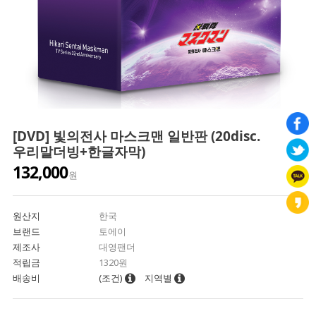
[DVD] 빛의전사 마스크맨 일반판 (20disc.
우리말더빙+한글자막)
132,000
원
원산지
한국
브랜드
토에이
제조사
대영팬더
적립금
1320원
배송비
(조건)
지역별