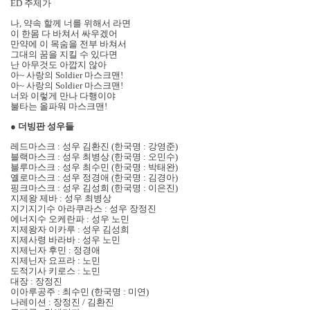
ED 주제가
나, 약속 할께 너를 위해서 라면
이 한몸 다 바쳐서 싸우겠어
만약에 이 목숨을 전부 바쳐서
그대의 꿈을 지킬 수 있다면
난 아무것도 아깝지 않아
아~ 사랑의 Soldier 마스크맨!
아~ 사랑의 Soldier 마스크맨!
너와 이렇게 만나 다행이야
불타는 올파워 마스크맨!
●
더빙판 성우들
레드마스크 : 성우 김환진 (한국명 : 강영준)
블랙마스크 : 성우 최병상 (한국명 : 오민수)
블루마스크 : 성우 최수민 (한국명 : 박태완)
옐로마스크 : 성우 정경애 (한국명 : 김경아)
핑크마스크 : 성우 김성희 (한국명 : 이은진)
지제왕 제바 : 성우 최병상
지기지기수 아라쿠라스 : 성우 장정진
에너지수 오케란파 : 성우 노민
지제왕자 이카루 : 성우 김성희
지제사령 바라바 : 성우 노민
지제닌자 후민 : 정경애
지제닌자 요프라 : 노민
도적기사 키로스 : 노민
대장 : 장정진
이아루공주 : 최수민 (한국명 : 미연)
나레이션 : 장정진 / 김환진