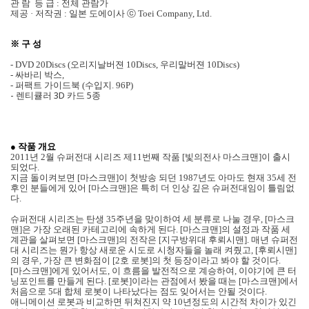
관 람 등 급 : 전체 관람가
제공 · 저작권 : 일본 도에이사 ⓒ Toei Company, Ltd.
※ 구 성
- DVD 20Discs (오리지날버젼 10Discs, 우리말버젼 10Discs)
- 싸바리 박스,
- 퍼팩트 가이드북 (수입지. 96P)
- 렌티큘러 3D 카드 5종
● 작품 개요
2011년 2월 슈퍼전대 시리즈 제11번째 작품 [빛의전사 마스크맨]이 출시
되었다.
지금 돌이켜보면 [마스크맨]이 첫방송 되던 1987년도 아마도 현재 35세 전
후인 분들에게 있어 [마스크맨]은 특히 더 인상 깊은 슈퍼전대임이 틀림없
다.
슈퍼전대 시리즈는 탄생 35주년을 맞이하여 세 분류로 나눌 경우, [마스크
맨]은 가장 오래된 카테고리에 속하게 된다. [마스크맨]의 설정과 작품 세
계관을 살펴보면 [마스크맨]의 전작은 [지구방위대 후뢰시맨]. 매년 슈퍼전
대 시리즈는 뭔가 항상 새로운 시도로 시청자들을 놀래 켜줬고, [후뢰시맨]
의 경우, 가장 큰 변화점이 [2호 로봇]의 첫 등장이라고 봐야 할 것이다.
[마스크맨]에게 있어서도, 이 흐름을 발전적으로 계승하여, 이야기에 큰 터
닝포인트를 만들게 된다. [로봇]이라는 관점에서 봤을 때는 [마스크맨]에서
처음으로 5대 합체 로봇이 나타났다는 점도 잊어서는 안될 것이다.
애니메이션 로봇과 비교하면 뒤쳐진지 약 10년정도의 시간적 차이가 있긴