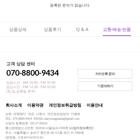
등록된 문의가 없습니다.
상품상세
상품후기
Q & A
교환·배송·반품
고객 상담 센터
070-8800-9434
카카오톡 문의
상담시간 : AM 10:00 - PM 05:00
1:1문의하기
점심시간 : PM 12:30 - PM 02:00
(토,일,공휴일 휴무)
회사소개
이용약관
개인정보취급방침
이용안내
상호: 대영팬더 대표: 나현서 개인정보담당자: 이봉희
TEL: 070-8800-9434 EMAIL:daeyoungpanda@gmail.com
사업자 등록번호: 592-27-00165
통신판매업신고번호: 제2020-서울송파-1930호
[사업자정보확인]
주소: 서울특별시 송파구 충민로 66 지1층 와이 비 1060호
(문정동, 가든파이브라이프)