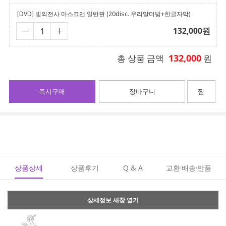
[DVD] 빛의전사 마스크맨 일반판 (20disc. 우리말더빙+한글자막)
132,000
원
132,000
총 상품 금액
원
즉시구매
장바구니
찜
상품상세
상품후기
Q & A
교환·배송·반품
상세정보 새창 열기