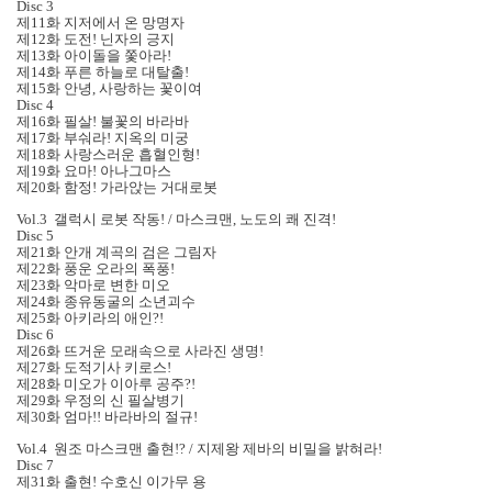
Disc 3
제11화 지저에서 온 망명자
제12화 도전! 닌자의 긍지
제13화 아이돌을 쫓아라!
제14화 푸른 하늘로 대탈출!
제15화 안녕, 사랑하는 꽃이여
Disc 4
제16화 필살! 불꽃의 바라바
제17화 부숴라! 지옥의 미궁
제18화 사랑스러운 흡혈인형!
제19화 요마! 아나그마스
제20화 함정! 가라앉는 거대로봇
Vol.3 갤럭시 로봇 작동! / 마스크맨, 노도의 쾌 진격!
Disc 5
제21화 안개 계곡의 검은 그림자
제22화 풍운 오라의 폭풍!
제23화 악마로 변한 미오
제24화 종유동굴의 소년괴수
제25화 아키라의 애인?!
Disc 6
제26화 뜨거운 모래속으로 사라진 생명!
제27화 도적기사 키로스!
제28화 미오가 이아루 공주?!
제29화 우정의 신 필살병기
제30화 엄마!! 바라바의 절규!
Vol.4 원조 마스크맨 출현!? / 지제왕 제바의 비밀을 밝혀라!
Disc 7
제31화 출현! 수호신 이가무 용