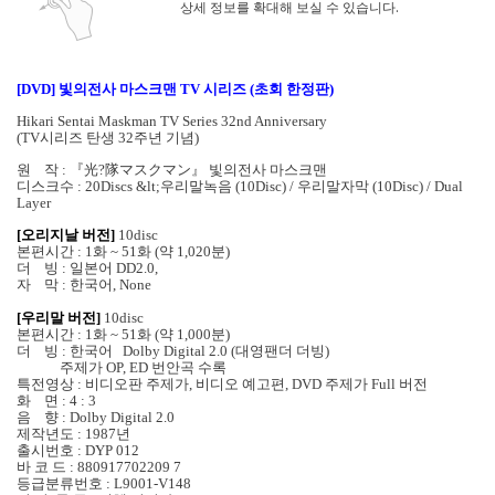
상세 정보를 확대해 보실 수 있습니다.
[DVD] 빛의전사 마스크맨 TV 시리즈 (초회 한정판)
Hikari Sentai Maskman TV Series 32nd Anniversary
(TV시리즈 탄생 32주년 기념)
원 작 : 『光?隊マスクマン』 빛의전사 마스크맨
디스크수 : 20Discs &lt;우리말녹음 (10Disc) / 우리말자막 (10Disc) / Dual
Layer
[오리지날 버전]
10disc
본편시간 : 1화 ~ 51화 (약 1,020분)
더 빙 : 일본어 DD2.0,
자 막 : 한국어, None
[우리말 버전]
10disc
본편시간 : 1화 ~ 51화 (약 1,000분)
더 빙 : 한국어 Dolby Digital 2.0 (대영팬더 더빙)
주제가 OP, ED 번안곡 수록
특전영상 : 비디오판 주제가, 비디오 예고편, DVD 주제가 Full 버전
화 면 : 4 : 3
음 향 : Dolby Digital 2.0
제작년도 : 1987년
출시번호 : DYP 012
바 코 드 : 880917702209 7
등급분류번호 : L9001-V148