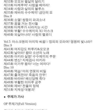
제32화 오요브 필살의 달리기
제33화 타케루여! 사랑을 베어라!
제34화 사랑과 살의의 블루스
제35화 제바의 수수께끼! 금단의 묘
Disc 8
제36화 소멸! 쌍둥이 파괴소녀
제37화 꿈을 거는 전사들
제38화 타케루가 사라지는 시간
제39화 부활! 수수께끼의 X1 마스크
제40화 되살아나라! 사랑의 멜로디
Vol.5 마스크맨의 마지막 싸움! / 정의의 오라여! 영원히 빛나라!!
Disc 9
제41화 여자강도 하루카&모모코
제42화 날아라! 왕따 소년의 노래
제43화 아키라 실명! 수수께끼의 주문
제44화 변신! 지제검사 아키라
제45화 이가무 왕자! 너는 여자다!
Disc 10
제46화 역습! 마의 연못의 비밀
제47화 출격전야! 죽음의 안무!
제48화 바라바! 배신당해 죽다
제49화 부활한 이아루 공주
제50화 제바! 전율의 정체
제51화 지제성 대붕괴!
●
주제가 가사
OP 주제가(Full Version)