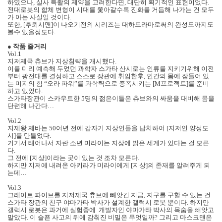
하였으나, 실사 특촬의 제약을 고려한다면, 대단히 획기적인 표현이었다.
전대로봇의 합체 변형이 시대를 쫓아갈수록 진화를 거듭해 나가는 건 모두
가 아는 사실일 것이다.
또한, [후뢰시맨]이 나오기전의 시리즈는 대하드라마로써의 완성도까지도
볼수 있을정도다.
●
작품 줄거리
Vol.1
지저제국 츄브가 지상침략을 개시했다.
이를 미리 예측해 두었던 과학자 스가타 산시로는 인류를 지키기위해 이전
부터 광전대를 결성하고 스스로 장관에 취임한후, 인간의 몸에 잠들어 있
는 미지의 힘 “오라 파워”를 과학력으로 증폭시키는 [M프로젝트]를 준비
하고 있었다.
스가타장관이 스카우트한 5명의 젊은이들은 츄브와의 싸움을 대비해 몸을
단련해 나간다…
Vol.2
지제왕 제바는 50여년 전에 갑자기 지상인들을 납치하여 [지저인 양성도
시]를 만들었다.
거기서 태어나서 자란 소년 미라이는 지상에 밝은 세계가 있다는 걸 모른
다.
그 전에 [지상]이라는 곳이 있는 것 조차 모른다.
하지만 지저에 내려온 아키라가 미라이에게 [지상]의 존재를 알려주게 되
는데…
Vol.3
그레이트 파이브를 지저제국 츄브에 빼앗긴 지금, 지구를 구할 수 있는 건
스가타 장관의 친구 야마가타 박사가 설계한 갤럭시 로봇 뿐이다. 하지만
갤럭시 로봇은 과거에 실험중에 개발자인 야마가타 박사의 목숨을 빼앗고
말았다. 이 슬픈 사고의 뒤에 감춰진 비밀은 무엇일까? 그리고 마스크맨은