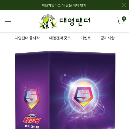
회원가입하고 더 많은 혜택 받기!
0
대영팬더 출시작
대영팬더 굿즈
이벤트
공지사항