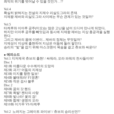
최악의 위기를 벗어날 수 있을 것인가…!?
Vol.4
확실히 밝혀지는 전설의 지제수 리살도그라의 존재.
지제왕 제바와 리살도그라 사이에는 무슨 관계가 있는 것일까?
Vol.5
타케루와 이아루 공주(미오)는 많은 고난을 넘어 드디어 만나게 되었다,
하지만 이아루 공주를 빼앗김과 동시에 지제왕 제바는 지상 총공격을 실행
한다.
그리고 제바의 몸에 이변이... 제바의 정체는 무엇일까?
지제성이 지상에 출현하여 지상은 어둠에 둘러 쌓인다.
승리의 “빛”을 잡기 위해 마스크맨이 목숨을 걸고 츄브와 싸운다!
●
에피소드
Vol.1 지저제국 츄브의 출현! / 싸워라, 오라 파워의 전사들이여!
Disc 1
제1화 아름다운 수수께끼의 도망자
제2화 괴기! 어둠의 지제성
제3화 미지를 향한 일보!
제4화 불태워라! F1영혼!
제5화 작은 검사 블루
Disc 2
제6화 꿈의 갓 핸드
제7화 폭발! 켄타의 사랑
제8화 빛나라! 꽃의 검!
제9화 합체! 생명의 오라
제10화 이가무 VS 타케루
Vol.2 노려지는 그레이트 파이브! / 츄브의 승리선언!?