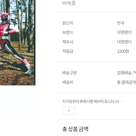
비매품
원산지
한국
브랜드
대영팬더
제조사
대영팬더
적립금
1200원
배송구분
업체배송 /
배송비
총 결제금액이
지구방위대 후뢰시맨 패브릭 포스터 (사이즈 : 710mm x 470mm)
총 상품 금액