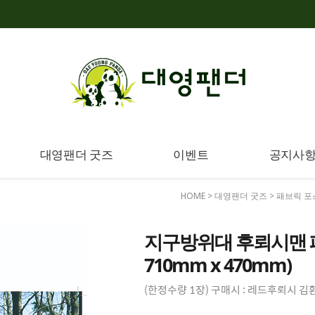
대영팬더 굿즈
이벤트
공지사
HOME
>
대영팬더 굿즈
>
패브릭 포
지구방위대 후뢰시맨 패
710mm x 470mm)
(한정수량 1장) 구매시 : 레드후뢰시 