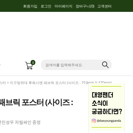
회원가입
로그인
마이페이지
장바구니(
0
)
고객센터
0
항
스터
> 지구방위대 후뢰시맨 패브릭 포스터 (사이즈 : 710mm X 470mm)
브릭 포스터 (사이즈 :
김환진성우 자필싸인 증정