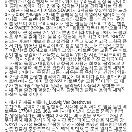
타분하다고 생각할지도 모른다. 하지만 우리들의 일상 속 깊이 이
미 클래식음악이 쉽게 잡힐 수 있다는 사실을 간과해서는 안 된
다. 최근 서울드라마 어워즈(SDA)에서 3관왕을 수상한 일본 드라
마<노다메 칸타빌레>만 해도 클래식 음악 학원에서 벌어지는 이
야기를 다룬 트렌디한 학원물 소재와 결합해 클래식음악이 유명
세를 탔으며 이미 우리나라에서 많은 팬들을 거느리고 있는 힙합
가수 SWEET BOX는 클래식음악과 힙합을 접목한 음악으로 한국
시장에서 큰 성공을 거두었다. 뿐만 아니라 여타 광고에서도 클래
식은 우리들 곁에 쉽게 들을 수 있는데, 특히 최근 KTF의 SHOW
광고는 베토벤 예술의 최고 절정을 이루고 있으며 고금 교향곡 중
에서 가장 뛰어난 걸작품이라고 칭송 받고 있는 베토벤9번 교향
곡 <합창>을 BGM으로 사용하고 있다. 베토벤 9번 교향곡은 베토
벤이 항상 공감하고 애독했던 독일의 위대한 시인 ‘프리드리히 쉴
러’의 장시 <환희의 노래>에 의한 합창 붙임을 가진 교향곡이며,
네 사람의 독창과 대합창이 교향곡에 사용된 최초의 음악으로 이
곡을 작곡할 때 베토벤은 완전히 청력을 상실하고 음향의 세계와
단절된 상태에서 무한한 고통과 싸우는 등 육체적인 건강의 악화
와 가난 속에 탄생한 명곡이기 때문에 더 의미가 깊다. 영화<카핑
베토벤>에서도 이미 잘 알려진 ‘베토벤 9번 교향곡’ 이외에도 ‘대
푸가 현악 4중주’등 익히 알려진 음악들이 사용되어 영화를 보는
내내 귀를 즐겁게 할뿐만 아니라 감동적인 클래식 음악의 세계에
빠질수 있을 것이다!
시대가 천재를 만들다._Ludwig Van Beethoven
고전주의 음악이 가장 성행하던 시대에 음악 세계로 발을 들인 베
토벤은 1770년 12월 16일 본에서 태어났다. 알코올 중독인 평범
한 왕실음악가인 베토벤의 아버지는 베토벤을 모짜르트처럼 키
우기 위해 매일 감시하에 수 시간 동안 피아노 연습을 하도록 강
요하였다. 가정 불화로 우울한 유년 시절을 보냈던 베토벤은 비엔
나로 진출해 모짜르트의 눈에 띄게 되면서 그 토록 원하던 새로운