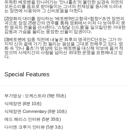
위독한 베토벤을 만나러가는 ‘안나홀츠’의 불안한 심경속 자연의
모든소리를 음표로 받아들이는 그녀의 천재성을 동시에 드러내
는 장면에 사용되어 그 신비로움을 더한다.
[2]영화의 대미를 장식하는 ‘베토벤9번교향곡<합창>’초연 장면의
곡으로 장장 25분간의 연주를 통해 영화에서 미처 다 보여주지 못
한 명곡의 전율을 선사한다. ‘스탕달 신드롬’을 일으킬만한 거대한
감동과 가슴을 울리는 웅장한 선율이 압권이다.
[3]베토벤에 임종 직전에 내놓은 최후의 명곡인C단조는 그가 마
지막 신의 곁에 가기 전 들리는 음성을 그대로 전해주고 있다. 영
화 속 ‘안나 홀츠’가 병상에 있는 베토벤을 대신해 악보에 옮겨 적
었으며 사제지간의 사랑을 넘어선 위대한 운명을 표현해내고 있
다.
Special Features
부가영상 : 오케스트라 (9분 55초)
삭제장면 (8분 10초)
삭제장면 Commentary (8분 10초)
에드 해리스 인터뷰 (5분 39초)
다이엔 크루거 인터뷰 (5분 3초)