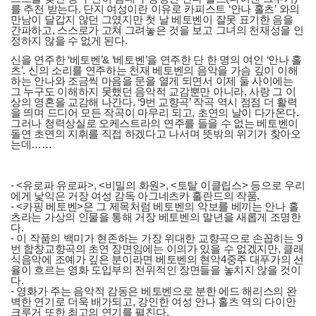
를 추천 받는다. 단지 여성이란 이유로 카피스트 ‘안나 홀츠’ 와의
만남이 달갑지 않던 그였지만 첫 날 베토벤이 잘못 표기한 음을
간파하고, 스스로가 고쳐 그려놓은 것을 보고 그녀의 천재성을 인
정하지 않을 수 없게 된다.
신을 연주한 ‘베토벤’& ‘베토벤’을 연주한 단 한 명의 여인 ‘안나 홀
츠’. 신의 소리를 연주하는 천재 베토벤의 음악을 가슴 깊이 이해
하는 안나와 조금씩 마음을 문을 열게 되면서 이제 둘 사이에는
그 누구도 이해하지 못했던 음악적 교감뿐만 아니라, 사랑 그 이
상의 영혼을 교감해 나간다. ‘9번 교향곡’ 작곡 역시 점점 더 활력
을 띄며 드디어 모든 작곡이 마무리 되고, 초연의 날이 다가온다.
그러나 청력상실로 오케스트라의 연주를 들을 수 없는 베토벤이
돌연 초연의 지휘를 직접 하겠다고 나서며 뜻밖의 위기가 찾아오
는데……
- <유로파 유로파>, <비밀의 화원>, <토탈 이클립스> 등으로 우리
에게 낯익은 거장 여성 감독 아그네츠카 홀란드의 작품.
- <카핑 베토벤>은 그 제목처럼 베토벤의 악보를 베끼는 안나 홀
츠라는 가상의 인물을 통해 거장 베토벤의 말년을 새롭게 조명한
다.
- 이 작품의 백미가 현존하는 가장 위대한 교향곡으로 손꼽히는 9
번 합창교향곡의 초연 장면임에는 이의가 있을 수 없겠지만, 클래
식음악에 조예가 깊은 분이라면 베토벤의 현악4중주 대푸가의 선
율이 흐르는 영화 도입부의 전위적인 장면들을 놓치지 않을 것이
다.
- 영화가 주는 음악적 감동은 베토벤으로 분한 에드 해리스의 완
벽한 연기로 더욱 배가되고, 강인한 여성 안나 홀츠 역의 다이안
크루거 또한 최고의 연기를 펼친다.