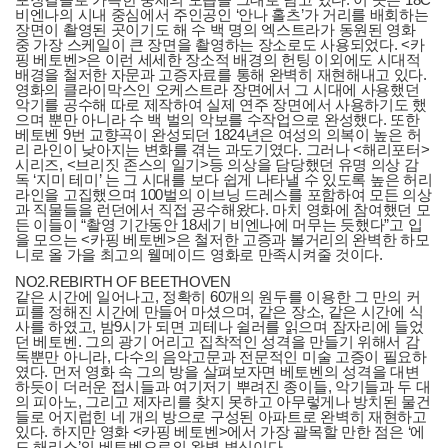
비엔나의 시내 중심에서 주인공인 ‘안나 홀츠’가 거리를 배회하는
장면이 촬영된 곳이기도 해 수 백 명의 엑스트라가 동원된 영화
중 가장 스케일이 큰 장면을 촬영하는 장소로도 사용되었다. <카
핑 베토벤>은 이런 세세한 장소적 배경의 헌팅 이외에도 시대적
배경을 철저한 자문과 고증자료를 통해 완벽히 재현해내고 있다.
영화의 클라이막스인 오케스트라 장면에서 그 시대에 사용했던
악기를 공수해 따로 제작하여 실제 연주 장면에서 사용하기도 했
으며 뿐만 아니라 수 백 벌의 악보를 수작업으로 완성했다. 또한
베토벤 9번 교향곡이 완성되던 1824년은 여성의 의복이 높은 허
리 라인이 낮아지는 변화를 겪는 과도기였다. 그러나 <해리포터>
시리즈, <브리짓 존스의 일기>등 의상을 담당했던 유명 의상 감
독 ‘지미 테미’ 는 그 시대를 보다 쉽게 나타낼 수 있도록 높은 허리
라인을 고집했으며 100벌의 이브닝 드레스를 포함하여 모든 의상
과 직물들을 런던에서 직접 공수해왔다. 마치 영화에 참여했던 모
든 이들이 “촬영 기간동안 18세기 비엔나에 머무는 듯했다”고 입
을 모으는 <카핑 베토벤>은 철저한 고증과 볼거리의 완벽한 하모
니로 올 가을 최고의 웰메이드 영화로 만족시켜줄 것이다.
NO2.REBIRTH OF BEETHOVEN
같은 시간에 일어나고, 정확히 60개의 원두를 이용한 그 만의 커
피를 정해진 시간에 만들어 마셨으며, 같은 장소, 같은 시간에 식
사를 하였고, 밤9시가 되면 괴테나 쉴러를 읽으며 잠자리에 들었
던 베토벤. 그의 광기 어리고 집착적인 성격을 만들기 위해서 감
독뿐만 아니라, 다수의 음악고문과 전문적인 미술 고증이 필요하
였다. 먼저 영화 속 그의 방을 살펴보자면 베토벤의 성격을 대변
하듯이 더러운 접시들과 여기저기 뿌려진 종이들, 악기들과 두 대
의 피아노, 그리고 제자리를 찾지 못하고 아무렇게나 방치된 물건
들로 어지럽힌 네 개의 방으로 구성된 아파트로 완벽히 재현하고
있다. 하지만 영화 <카핑 베토벤>에서 가장 괄목할 만한 점은 ‘에
드 해리스’의 베토벤으로의 완벽 변신이다.