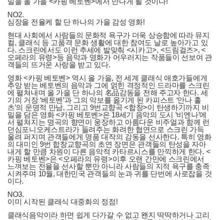
밀을 올 가을 <카핑 베토벤>에서 만나게 될 것이다!
NO2.
심장을 전율케 할 단 하나의 가을 감성 영화!
현대 사회에서 사람들의 문화적 욕구가 더욱 상승함에 따라 뮤지
컬, 클래식 등 고품격 문화 생활에 대한 참여도 날로 높아가고 있
다. 스크린에서도 이런 추세에 발맞춰 <시카고>, <드림걸즈>, <
오페라의 유령>등 음악과 영화가 어우러지는 작품들이 선보여 관
객들의 뜨거운 사랑을 받고 있다.
영화 <카핑 베토벤> 역시 올 가을, 전 세계 클래식 애호가들에게
추앙 받는 베토벤의 음악과 그에 얽힌 격정적인 드라마를 스크린
에 펼쳐내며 올 가을 단 하나의 名品감동을 전해 주고자 한다. 세
기의 거장 ‘베토벤’과 그의 악보를 옮기게 된 카피스트 ‘안나 홀
츠’의 운명적 만남, 그리고 9번교향곡 <합창>이 탄생하기까지 비
밀을 담은 영화 <카핑 베토벤>은 18세기 음악의 도시 ‘비엔나’에
서 펼쳐지는 명곡의 향연이 웅장하고 아름다운 비주얼과 함께 런
던심포니오케스트라가 들려주는 화려한 협연으로 스크린 가득
울려 퍼지며 관객들에게 명품 대작의 감동을 선사한다. 특히 영화
의 대미인 9번 합창교향곡의 초연 장면은 관객들의 탄성을 자아
내게 할 만큼 차원이 다른 음악적 카타르시스를 만끽하게 한다. <
카핑 베토벤>은 <오페라의 유령>이후 오랜 간만에 스크린에서
느껴보는 전율을 선사할 뿐만 아니라 사람들의 지적 욕구를 충족
시켜주며 10월, 대한민국 관객들의 눈과 귀를 단번에 사로잡을 것
이다.
NO3.
이미 시작된 클래식 대중화의 정점!
클래식음악이라 하면 쉽게 다가갈 수 없고 왠지 딱딱하거나 고리