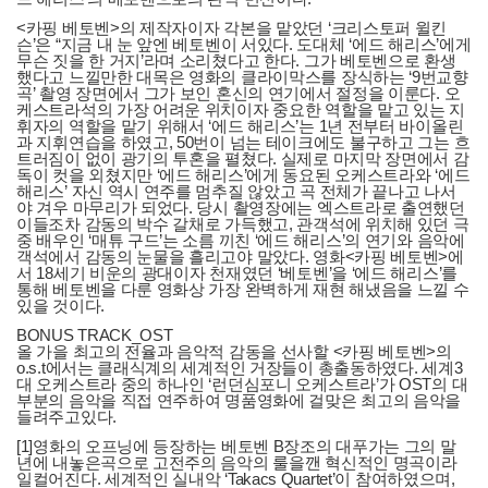
<카핑 베토벤>의 제작자이자 각본을 맡았던 ‘크리스토퍼 윌킨
슨’은 “지금 내 눈 앞엔 베토벤이 서있다. 도대체 ‘에드 해리스’에게
무슨 짓을 한 거지’라며 소리쳤다고 한다. 그가 베토벤으로 환생
했다고 느낄만한 대목은 영화의 클라이막스를 장식하는 ‘9번교향
곡’ 촬영 장면에서 그가 보인 혼신의 연기에서 절정을 이룬다. 오
케스트라석의 가장 어려운 위치이자 중요한 역할을 맡고 있는 지
휘자의 역할을 맡기 위해서 ‘에드 해리스’는 1년 전부터 바이올린
과 지휘연습을 하였고, 50번이 넘는 테이크에도 불구하고 그는 흐
트러짐이 없이 광기의 투혼을 펼쳤다. 실제로 마지막 장면에서 감
독이 컷을 외쳤지만 ‘에드 해리스’에게 동요된 오케스트라와 ‘에드
해리스’ 자신 역시 연주를 멈추질 않았고 곡 전체가 끝나고 나서
야 겨우 마무리가 되었다. 당시 촬영장에는 엑스트라로 출연했던
이들조차 감동의 박수 갈채로 가득했고, 관객석에 위치해 있던 극
중 배우인 ‘매튜 구드’는 소름 끼친 ‘에드 해리스’의 연기와 음악에
객석에서 감동의 눈물을 흘리고야 말았다. 영화<카핑 베토벤>에
서 18세기 비운의 광대이자 천재였던 ‘베토벤’을 ‘에드 해리스’를
통해 베토벤을 다룬 영화상 가장 완벽하게 재현 해냈음을 느낄 수
있을 것이다.
BONUS TRACK_OST
올 가을 최고의 전율과 음악적 감동을 선사할 <카핑 베토벤>의
o.s.t에서는 클래식계의 세계적인 거장들이 총출동하였다. 세계3
대 오케스트라 중의 하나인 ‘런던심포니 오케스트라’가 OST의 대
부분의 음악을 직접 연주하여 명품영화에 걸맞은 최고의 음악을
들려주고있다.
[1]영화의 오프닝에 등장하는 베토벤 B장조의 대푸가는 그의 말
년에 내놓은곡으로 고전주의 음악의 룰을깬 혁신적인 명곡이라
일컬어진다. 세계적인 실내악 ‘Takacs Quartet’이 참여하였으며,