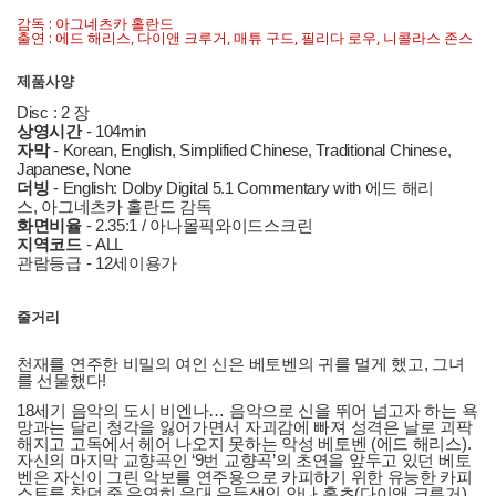
감독 : 아그네츠카 홀란드
출연 : 에드 해리스, 다이앤 크루거, 매튜 구드, 필리다 로우, 니콜라스 존스
제품사양
Disc : 2 장
상영시간
- 104min
자막
- Korean, English, Simplified Chinese, Traditional Chinese,
Japanese, None
더빙
- English: Dolby Digital 5.1 Commentary with 에드 해리
스, 아그네츠카 홀란드 감독
화면비율
- 2.35:1 / 아나몰픽와이드스크린
지역코드
- ALL
관람등급 - 12세이용가
줄거리
천재를 연주한 비밀의 여인 신은 베토벤의 귀를 멀게 했고, 그녀
를 선물했다!
18세기 음악의 도시 비엔나… 음악으로 신을 뛰어 넘고자 하는 욕
망과는 달리 청각을 잃어가면서 자괴감에 빠져 성격은 날로 괴팍
해지고 고독에서 헤어 나오지 못하는 악성 베토벤 (에드 해리스).
자신의 마지막 교향곡인 ‘9번 교향곡’의 초연을 앞두고 있던 베토
벤은 자신이 그린 악보를 연주용으로 카피하기 위한 유능한 카피
스트를 찾던 중 우연히 음대 우등생인 안나 홀츠(다이앤 크루거)