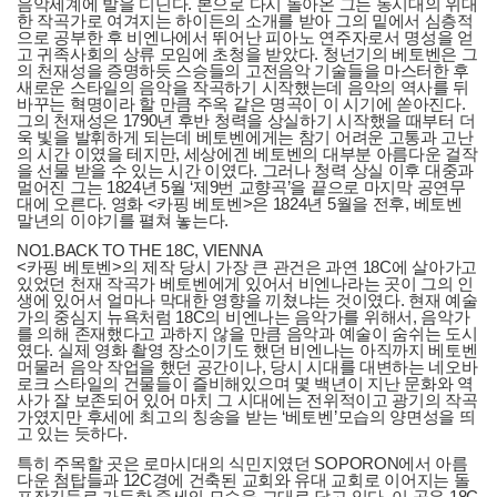
음악세계에 발을 디딘다. 본으로 다시 돌아온 그는 동시대의 위대
한 작곡가로 여겨지는 하이든의 소개를 받아 그의 밑에서 심층적
으로 공부한 후 비엔나에서 뛰어난 피아노 연주자로서 명성을 얻
고 귀족사회의 상류 모임에 초청을 받았다. 청넌기의 베토벤은 그
의 천재성을 증명하듯 스승들의 고전음악 기술들을 마스터한 후
새로운 스타일의 음악을 작곡하기 시작했는데 음악의 역사를 뒤
바꾸는 혁명이라 할 만큼 주옥 같은 명곡이 이 시기에 쏟아진다.
그의 천재성은 1790년 후반 청력을 상실하기 시작했을 때부터 더
욱 빛을 발휘하게 되는데 베토벤에게는 참기 어려운 고통과 고난
의 시간 이였을 테지만, 세상에겐 베토벤의 대부분 아름다운 걸작
을 선물 받을 수 있는 시간 이였다. 그러나 청력 상실 이후 대중과
멀어진 그는 1824년 5월 ‘제9번 교향곡’을 끝으로 마지막 공연무
대에 오른다. 영화 <카핑 베토벤>은 1824년 5월을 전후, 베토벤
말년의 이야기를 펼쳐 놓는다.
NO1.BACK TO THE 18C, VIENNA
<카핑 베토벤>의 제작 당시 가장 큰 관건은 과연 18C에 살아가고
있었던 천재 작곡가 베토벤에게 있어서 비엔나라는 곳이 그의 인
생에 있어서 얼마나 막대한 영향을 끼쳤냐는 것이였다. 현재 예술
가의 중심지 뉴욕처럼 18C의 비엔나는 음악가를 위해서, 음악가
를 의해 존재했다고 과하지 않을 만큼 음악과 예술이 숨쉬는 도시
였다. 실제 영화 촬영 장소이기도 했던 비엔나는 아직까지 베토벤
머물러 음악 작업을 했던 공간이나, 당시 시대를 대변하는 네오바
로크 스타일의 건물들이 즐비해있으며 몇 백년이 지난 문화와 역
사가 잘 보존되어 있어 마치 그 시대에는 전위적이고 광기의 작곡
가였지만 후세에 최고의 칭송을 받는 ‘베토벤’모습의 양면성을 띄
고 있는 듯하다.
특히 주목할 곳은 로마시대의 식민지였던 SOPORON에서 아름
다운 첨탑들과 12C경에 건축된 교회와 유대 교회로 이어지는 돌
포장길들로 가득한 중세의 모습을 그대로 담고 있다. 이 곳은 18C