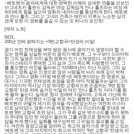
- 베토벤의 음악세계에 대한 완벽한 이해와 섬세한 연출을 선보인
아그네츠카 홀란드 감독은 여성 감독답게 안나 홀츠라는 여성 캐
릭터에게 힘을 실으며 영화의 내러티브를 풍성하게 한다. 베토벤
과 안나 홀츠, 그리고 그녀의 건축가 애인이 이루는 느슨한 삼각
관계 또한 이 영화를 즐길 수 있는 또 하나의 포인트!
[제작 노트]
NO1.
200년 만에 밝혀지는 <9번교향곡>탄생의 비밀!
광기 어린 천재성을 부여 받은 동시에 음악가의 생명이라 할 수
있는 청력을 상실한 비운의 음악가 베토벤. 그 누구보다 드라마틱
한 그의 일생은 이미 숱한 영화의 인기 소재였었다. 여전히 광기
와 미스테리가 혼재한 그의 삶과 그가 죽도록 사랑했던 여인, 그
를 흠모했던 여인을 둘러싸고 약200여년이 지난 지금도 그의 삶
자체는 영화 같은 인생으로 많은 사람들의 뇌리 속에 깊이 박혀
있다. 그러나 영화 <카핑 베토벤>은 베토벤이라는 한 영웅의 일
대기나 기괴한 천재성에 초점을 맞춘 여타 작품들과는 달리 그의
마지막이자 역사상 가장 위대한 교향곡으로 손꼽히는 ‘9번 합창
교향곡’ 탄생 뒤에 숨겨진 비밀의 여인 ‘안나 홀츠’의 이야기를 함
께 펼쳐 놓는다. 실제로 청각 장애에 시달리며, 고독과 가난에 찌
들어 가장 찬란했던 시간을 뒤로 하고 불행한 말년을 보내야 했던
베토벤이 어떻게 세기의 명곡을 작곡했었는지는 여전히 미스터
리로 남아있다. 영화 <카핑 베토벤>은 이 미스터리를 토대로 베
토벤 9번 교향곡 초연 당시, 그가 우뢰 같은 박수소리를 듣지 못하
자 무대에 있던 한 여성이 올라와 그를 관중으로 향하게 하여 응
답을 하게 했다는 일화를 재구성하여 그 비밀의 열쇠를 풀고 있
다. 여전히 동양고금을 망라하고 최고의 음악가로 추앙 받고 있는
‘베토벤’과 그의 마지막이자 최고의 역작인 ‘9번 교향곡’ 탄생의 비