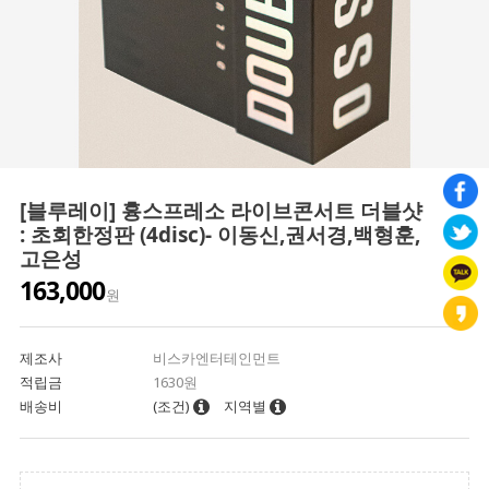
[블루레이] 흉스프레소 라이브콘서트 더블샷
: 초회한정판 (4disc)- 이동신,권서경,백형훈,
고은성
163,000
원
제조사
비스카엔터테인먼트
적립금
1630원
배송비
(조건)
지역별