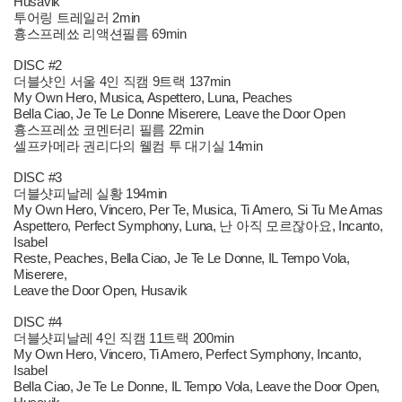
Husavik
투어링 트레일러 2min
흉스프레쑈 리액션필름 69min
DISC #2
더블샷인 서울 4인 직캠 9트랙 137min
My Own Hero, Musica, Aspettero, Luna, Peaches
Bella Ciao, Je Te Le Donne Miserere, Leave the Door Open
흉스프레쑈 코멘터리 필름 22min
셀프카메라 권리다의 웰컴 투 대기실 14min
DISC #3
더블샷피날레 실황 194min
My Own Hero, Vincero, Per Te, Musica, Ti Amero, Si Tu Me Amas
Aspettero, Perfect Symphony, Luna, 난 아직 모르잖아요, Incanto,
Isabel
Reste, Peaches, Bella Ciao, Je Te Le Donne, IL Tempo Vola,
Miserere,
Leave the Door Open, Husavik
DISC #4
더블샷피날레 4인 직캠 11트랙 200min
My Own Hero, Vincero, Ti Amero, Perfect Symphony, Incanto,
Isabel
Bella Ciao, Je Te Le Donne, IL Tempo Vola, Leave the Door Open,