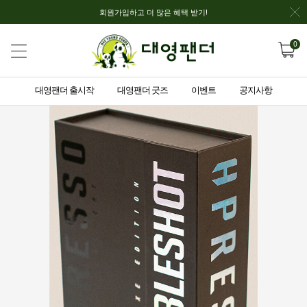
회원가입하고 더 많은 혜택 받기!
0
대영팬더 출시작
대영팬더 굿즈
이벤트
공지사항