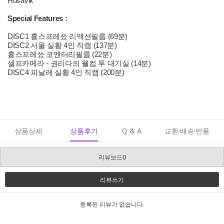
Husavik
Special Features :
DISC1 흉스프레쑈 리액션필름 (69분)
DISC2 서울 실황 4인 직캠 (137분)
흉스프레쑈 코멘터리필름 (22분)
셀프카메라 - 권리다의 웰컴 투 대기실 (14분)
DISC4 피날레 실황 4인 직캠 (200분)
상품상세
상품후기
Q & A
교환·배송·반품
리뷰보드0
리뷰쓰기
등록된 리뷰가 없습니다.