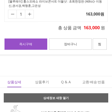
[블루레이] 흉스프레소 라이브콘서트 더블샷 : 초회한정판 (4disc)- 이동
신,권서경,백형훈,고은성
163,000
원
163,000
총 상품 금액
원
즉시구매
장바구니
찜
상품상세
상품후기
Q & A
교환·배송·반품
상세정보 새창 열기