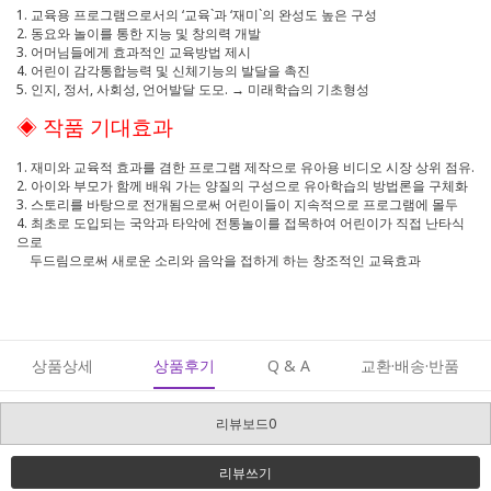
1. 교육용 프로그램으로서의 ‘교육`과 ‘재미`의 완성도 높은 구성
2. 동요와 놀이를 통한 지능 및 창의력 개발
3. 어머님들에게 효과적인 교육방법 제시
4. 어린이 감각통합능력 및 신체기능의 발달을 촉진
5. 인지, 정서, 사회성, 언어발달 도모. → 미래학습의 기초형성
◈ 작품 기대효과
1. 재미와 교육적 효과를 겸한 프로그램 제작으로 유아용 비디오 시장 상위 점유.
2. 아이와 부모가 함께 배워 가는 양질의 구성으로 유아학습의 방법론을 구체화
3. 스토리를 바탕으로 전개됨으로써 어린이들이 지속적으로 프로그램에 몰두
4. 최초로 도입되는 국악과 타악에 전통놀이를 접목하여 어린이가 직접 난타식
으로
두드림으로써 새로운 소리와 음악을 접하게 하는 창조적인 교육효과
상품상세
상품후기
Q & A
교환·배송·반품
리뷰보드0
리뷰쓰기