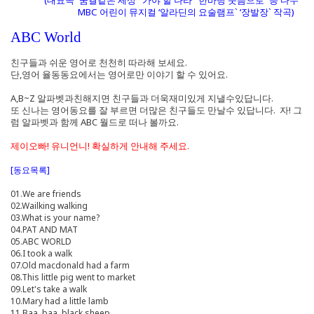
(대표곡 `꿈결같은 세상` ‘가야 할 나라` ‘한바탕 웃음으로` 등 다수
MBC 어린이 뮤지컬 ‘알라딘의 요술램프` ‘장발장` 작곡)
ABC World
친구들과 쉬운 영어로 천천히 따라해 보세요.
단,영어 율동동요에서는 영어로만 이야기 할 수 있어요.
A,B~Z 알파벳과친해지면 친구들과 더욱재미있게 지낼수있답니다.
또 신나는 영어동요를 잘 부르면 더많은 친구들도 만날수 있답니다. 자! 그
럼 알파벳과 함께 ABC 월드로 떠나 볼까요.
제이오빠! 유니언니! 확실하게 안내해 주세요.
[동요목록]
01.We are friends
02.Wailking walking
03.What is your name?
04.PAT AND MAT
05.ABC WORLD
06.I took a walk
07.Old macdonald had a farm
08.This little pig went to market
09.Let's take a walk
10.Mary had a little lamb
11.Baa, baa, black sheep