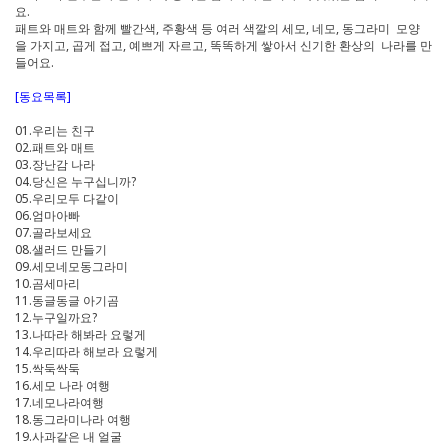
요.
패트와 매트와 함께 빨간색, 주황색 등 여러 색깔의 세모, 네모, 동그라미 모양
을 가지고, 곱게 접고, 예쁘게 자르고, 똑똑하게 쌓아서 신기한 환상의 나라를 만
들어요.
[동요목록]
01.우리는 친구
02.패트와 매트
03.장난감 나라
04.당신은 누구십니까?
05.우리모두 다같이
06.엄마아빠
07.골라보세요
08.샐러드 만들기
09.세모네모동그라미
10.곰세마리
11.동글동글 아기곰
12.누구일까요?
13.나따라 해봐라 요렇게
14.우리따라 해보라 요렇게
15.싹둑싹둑
16.세모 나라 여행
17.네모나라여행
18.동그라미나라 여행
19.사과같은 내 얼굴