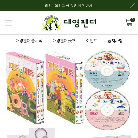
회원가입하고 더 많은 혜택 받기!
0
대영팬더 출시작
대영팬더 굿즈
이벤트
공지사항