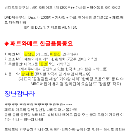
비디오제품구성 : 비디오테이프 4개 (200분) + 가사집 + 영어동요 오디오CD
DVD제품구성 : Disc 4 (200분) + 가사집 + 한글, 영어동요 오디오CD + 패트,매
트 캐릭터인형
오디오 DD5.1, 지역코드 All. NTSC
◈ 패트와매트 한글율동동요
1. 메인 MC :
김생민
(개그맨),
이윤신
(연극배우)
2. 보조 MC : 패트와매트 캐릭터, 황세희 (7공주 멤버), 외 5명
3. 특별출연: 타악그룹
“공명”
5인, 기악 3인
(세계무대에서 공연하고 있는 한국 최고의 젊은 타악그룹)
4. 음 악:
송 시 현
[뮤직컬 작곡자 겸 가수 겸 대학교수]
(대표곡 `꿈결같은 세상` ‘가야할 나라` ‘한바탕 웃음으로` 등 다수
MBC 어린이 뮤지컬 ‘알라딘의 요술램프` ‘장발장` 작곡)
장난감나라
뿌뿌뿌뿌 뿌요뿌요 뿌뿌뿌뿌 뿌요뿌요~~~~
패트와 매트와 함께 장난감 나라로 떠나 볼까요!
동글 동글 곰인형 노래하고. 발레리나 삐에로 춤을 추는 꿈과 모험이 가득한 여
기는 신나는 장난감 나라!
또박또박 친구들과 인사하고, 행복한 엄마아빠 놀이하고, 맛있는 음식도 요리해