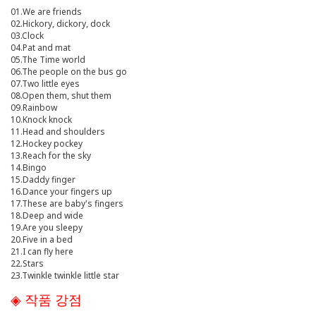
01.We are friends
02.Hickory, dickory, dock
03.Clock
04.Pat and mat
05.The Time world
06.The people on the bus go
07.Two little eyes
08.Open them, shut them
09.Rainbow
10.Knock knock
11.Head and shoulders
12.Hockey pockey
13.Reach for the sky
14.Bingo
15.Daddy finger
16.Dance your fingers up
17.These are baby's fingers
18.Deep and wide
19.Are you sleepy
20.Five in a bed
21.I can fly here
22.Stars
23.Twinkle twinkle little star
◈ 작품 강점