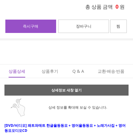
0
총 상품 금액
원
즉시구매
장바구니
찜
상품상세
상품후기
Q & A
교환·배송·반품
상세정보 새창 열기
상세 정보를 확대해 보실 수 있습니다.
[DVD/비디오] 패트와매트 한글율동동요 + 영어율동동요 + 노래가사집 + 영어
동요오디오CD