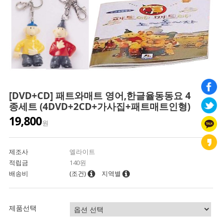
[DVD+CD] 패트와매트 영어,한글율동동요 4
종세트 (4DVD+2CD+가사집+패트매트인형)
19,800
원
제조사
엘라이트
적립금
140원
배송비
(조건)
지역별
제품선택