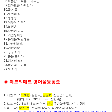
08.아름답고 푸른 도나우강
09.얼마만큼 가져갈까
10.돌과 물
11.두꺼비 집
12.뚱뚱송
13.여우야 여우야
14.날씬송
15.날씬이 다리
16.귀염둥이송
17.동대문과 남대문
18.따라해봐요
19.예쁜이송
20.장구소리
21.춤을 춥시다
22.쾡과리 소리
23.눈가리고 아웅
24.북소리
◈ 패트와매트 영어율동동요
1. 메인 MC :
오제형
(탈렌트),
임윤희
(전문영어강사)
(현재 EBS POPS English 진행 중)
2. 보조 MC : 패트와매트 캐릭터,
낸시
(TV 출연중), 어린이 5명
3. 음 악 :
송 시 현
[뮤직컬 작곡자 겸 가수 겸 대학교수]