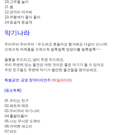
20.고무줄 놀이
21.봄
22.코끼리 아저씨
23.주황색이 좋아 좋아
24.둥글게 둥글게
악기나라
두비두비 두비두비 ~두드려요 흔들어요 튕겨봐요 다같이 신나게!
으쓱으쓱 어깨춤을 으쓱으쓱 씰룩씰룩 엉덩이를 씰룩씰룩~~
물통을 두드리고, 냄비 뚜껑 두드려요.
우리 주변에 있는 물건은 어떤 것이든 좋은 악기가 될 수 있어요
우린 친구들도 주변에 악기가 될만한 물건들을 찾아보세요.
특별공연: 공명 창작타악연주
(하일라이트)
[동요목록]
01.우리는 친구
02.패트와 매트
03.두비두비 악기나라
04.훌랄라폴카
05.나는 무서운 도깨비
06.어여쁜 새소리
07.파도