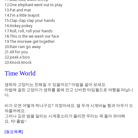
12.One elephant went out to play
13.Pat and mat
14.I'm a little teapot
15.Clap clap clap your hands
16.Hokey pokey
17.Roll, roll, roll your hands
18.This is the we wash our face
19.The morewe get together
20.Rain rain go away
21.All for you
22.peek a boo
23.Knock knock
Time World
생쥐와 고양이는 친해질 수 있을까요? 마법을 걸어 보세요.
마법에 걸린 고양이가 생쥐를 품에 안고 신비한 타임월드로 여행을 떠납니
다.
비가 오면 어떻게 하냐구요? 걱정마세요. 열 두개 시계바늘 형과 아우가 도
와줄꺼에요.
그러나 깊은 밤을 알리는 시계종소리가 울리면 우리는 꼭 돌아 와야해
요. 자! 출발~
[동요목록]