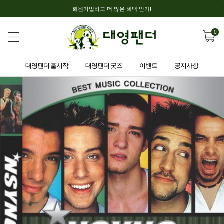
회원가입하고 더 많은 혜택 받기!
0
대영팬더 출시작
대영팬더 굿즈
이벤트
공지사항