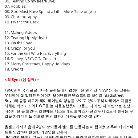
06. Tearing up my heart(Live)
07. Hobbies
08. God Must Have Spend a Little More Time on you
09. Choreography
10. I Want You Back
11. Making Videos
12. Tearing Up My Heart
13. On the Road
14. Crazy For you
15. For the Girl Who Has Everything
16. Disney 'NSYNC 'N Concert
17. Merry Christmas, Happy Holidays
18. Credits
< N Sync (엔 싱크) >
1996년 미국의 플로리다주 올랜도에서 결성이 된 엔 싱크(N Sync)라는 그룹은
우리에게 잘 알려진 틴에이지 보이밴드인 백스트리트 보이즈 (Backstreet
Boys)와
종종 비교가 되며 라이벌의 양상을 보이고 있다. 우리 나라에서 지금은
해체된 젝스키스와 H.O.T를
늘 저울질했듯이 그들도 타의 반 자의 반으로 경쟁
대상이 된 듯 보인다. 초반에는 백스트리트 보이즈가 단연 우세였으나 현재는 우
열을 가리기 힘들 정도로 엔 싱크만의 매력을 찾아가고 있다.
올랜도에서 처음에 4명의 보이들이 밴드를 만들자는 데 합의했고 후에 베이스파
트를 영입하여 완전한 라인업을 갖춘다.
BMG레이블에서 그들의 셀프타이틀 데뷔LP를 레코딩 하였으며 곧 유럽에서 뜨