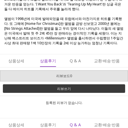
거운 반응을 얻는다. 'I Want You Back'과 'Tearing Up My Heart'란 싱글 곡은
둘 다 메이저 히트를 기록해서 주위를 놀라게 했다.
앨범이 1998년에 미국에 발매되었을 때 유럽에서와 마찬가지로 히트를 기록했
다. 또 그해에 [Home for Christmas]란 앨범을 금방 선보였고 2000년 봄에는
[No Strings Attached]란 앨범을 들고 우리 앞에 다시 나타났다. 이들의 새 앨범
은 미국에서 발매 첫 주 2백 45만 장 판매라는 경이적인 기록을 세웠다. 이는 지
난해 백스트리트 보이즈가 <Millennium> 앨범
을 출시하면서 수립했던 1주일간
사상 최대 판매량 1백 10만장의 기록을 2배 이상 능가하는 엄청난 기록이다.
상품상세
상품후기
Q & A
교환·배송·반품
리뷰보드0
리뷰쓰기
등록된 리뷰가 없습니다.
상품상세
상품후기
Q & A
교환·배송·반품