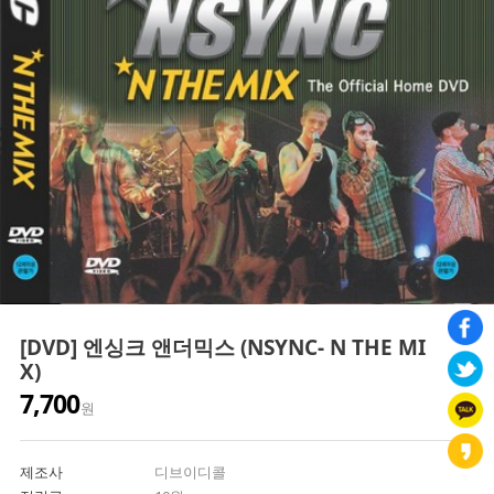
[DVD] 엔싱크 앤더믹스 (NSYNC- N THE MI
X)
7,700
원
제조사
디브이디콜