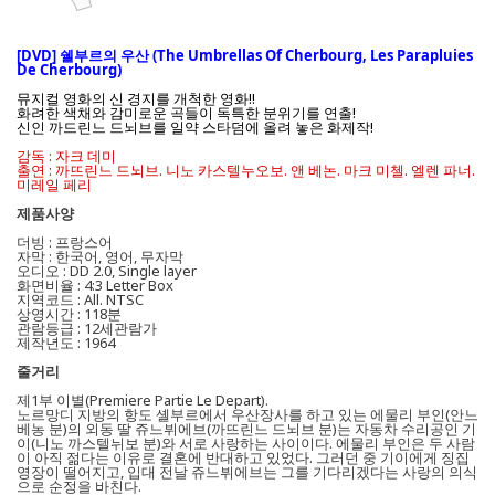
[DVD] 쉘부르의 우산 (The Umbrellas Of Cherbourg, Les Parapluies
De Cherbourg)
뮤지컬 영화의 신 경지를 개척한 영화!!
화려한 색채와 감미로운 곡들이 독특한 분위기를 연출!
신인 까드린느 드뇌브를 일약 스타덤에 올려 놓은 화제작!
감독 : 자크 데미
출연 : 까뜨린느 드뇌브. 니노 카스텔누오보. 앤 베논. 마크 미첼. 엘렌 파너.
미레일 페리
제품사양
더빙 : 프랑스어
자막 : 한국어, 영어, 무자막
오디오 : DD 2.0, Single layer
화면비율 : 4:3 Letter Box
지역코드 : All. NTSC
상영시간 : 118분
관람등급 : 12세관람가
제작년도 : 1964
줄거리
제1부 이별(Premiere Partie Le Depart).
노르망디 지방의 항도 셸부르에서 우산장사를 하고 있는 에물리 부인(안느
베농 분)의 외동 딸 쥬느뷔에브(까뜨린느 드뇌브 분)는 자동차 수리공인 기
이(니노 까스텔뉘보 분)와 서로 사랑하는 사이이다. 에물리 부인은 두 사람
이 아직 젊다는 이유로 결혼에 반대하고 있었다. 그러던 중 기이에게 징집
영장이 떨어지고, 입대 전날 쥬느뷔에브는 그를 기다리겠다는 사랑의 의식
으로 순정을 바친다.