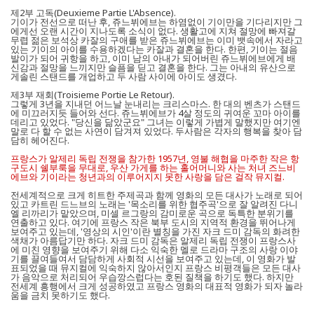
제2부 고독(Deuxieme Partie L'Absence).
기이가 전선으로 떠난 후, 쥬느뷔에브는 하염없이 기이만을 기다리지만 그
에게선 오랜 시간이 지나도록 소식이 없다. 생활고에 지쳐 절망에 빠져갈
무렵 젊은 보석상 카잘의 구애를 받은 쥬느뷔에브는 이미 뱃속에서 자라고
있는 기이의 아이를 수용하겠다는 카잘과 결혼을 한다. 한편, 기이는 절음
발이가 되어 귀항을 하고, 이미 남의 아내가 되어버린 쥬느뷔에브에게 배
신감과 절망을 느끼지만 슬픔을 딛고 결혼을 한다. 그는 아내의 유산으로
게솔린 스탠드를 개업하고 두 사람 사이에 아이도 생겼다.
제3부 재회(Troisieme Portie Le Retour).
그렇게 3년을 지내던 어느날 눈내리는 크리스마스. 한 대의 벤츠가 스탠드
에 미끄러지듯 들어와 선다. 쥬느뷔에브가 4살 정도의 귀여운 꼬마 아이를
데리고 있었다. "당신을 닮았군요" 그녀는 이렇게 가볍게 말했지만 여기엔
말로 다 할 수 없는 사연이 담겨져 있었다. 두사람은 각자의 행복을 찾아 담
담히 헤어진다.
프랑스가 알제리 독립 전쟁을 참가한 1957년, 영불 해협을 마주한 작은 항
구도시 쉘부룩을 무대로, 우산 가게를 하는 홀어머니와 사는 처녀 즈느비
에브와 기이라는 청년과의 이루어지지 못한 사랑을 담은 걸작 뮤지컬.
전세계적으로 크게 히트한 주제곡과 함께 영화의 모든 대사가 노래로 되어
있고 카트린 드느브의 노래는 '목소리를 위한 협주곡'으로 잘 알려진 다니
엘 리까리가 맡았으며, 미셀 르그랑의 감미로운 곡으로 독특한 분위기를
연출하고 있다. 여기에 프랑스 작은 북부 도시의 지역적 환경을 뛰어나게
보여주고 있는데, '영상의 시인'이란 별칭을 가진 자크 드미 감독의 화려한
색채가 아름답기만 하다. 자크 드미 감독은 알제리 독립 전쟁이 프랑스사
에 미친 영향을 보여주기 위해 다소 익숙한 멜로 드라마 구조의 사랑 이야
기를 끌여들여서 담담하게 사회적 시선을 보여주고 있는데, 이 영화가 발
표되었을 때 뮤지컬에 익숙하지 않아서인지 프랑스 비평객들은 모든 대사
가 음악으로 처리되어 우습깡스럽다는 호된 질책을 하기도 했다. 하지만
전세계 흥행에서 크게 성공하였고 프랑스 영화의 대표적 영화가 되자 놀라
움을 금치 못하기도 했다.