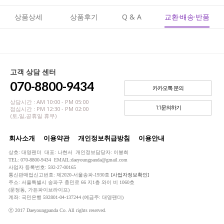
상품상세
상품후기
Q & A
교환·배송·반품
고객 상담 센터
070-8800-9434
카카오톡 문의
상담시간 : AM 10:00 - PM 05:00
1:1문의하기
점심시간 : PM 12:30 - PM 02:00
(토,일,공휴일 휴무)
회사소개
이용약관
개인정보취급방침
이용안내
상호: 대영팬더 대표: 나현서 개인정보담당자: 이봉희
TEL: 070-8800-9434 EMAIL:daeyoungpanda@gmail.com
사업자 등록번호: 592-27-00165
통신판매업신고번호: 제2020-서울송파-1930호
[사업자정보확인]
주소: 서울특별시 송파구 충민로 66 지1층 와이 비 1060호
(문정동, 가든파이브라이프)
계좌: 국민은행 592801-04-137244 (예금주: 대영팬더)
ⓒ 2017 Daeyoungpanda Co. All rights reserved.