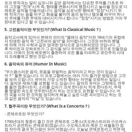
포크 뮤직과는 달리 심포니와 같은 음악에서는 단순한 주제를 기초로 하
여 그것을 “전개”시켜 즉, 형태를 변화시키며 팽창시키고 놀라울 정도로 다
채로운 음악을 만들어냅니다. 음악을 심포닉한 형태로 “정장”시키기 위
해 작곡가는 음을 바꾸고 화음을 붙이며 음의 높이나 템포를 바꾸어 하나
의 주제를 다른 주제와 대비시키거나 합니다. “정장”시키는 방법은 거의 무
한대로 있다고 할 수 있습니다.
5. 고전음악이란 무엇인가? (What Is Classical Music？)
음악교사에게 있어서 본래의 의미의 “클래식 음악”이란 18세기의 유럽에
서 탄생한 음악 즉 “고전파의 음악”을 의미합니다. 그것은 바하와 헨델
에 의해 거의 수학과 같은 엄격한 양식으로 공식화되었던 것입니다. 그
후 하이든과 모짜르트가 그 공식을 보다 우아하고 세련된 것으로 만들었습
니다. 더욱이 천재 베토벤이 출현하여 모든 룰을 타파하고 로만주의 시대
의 도래를예고 했던 것입니다.
6. 음악속의 유머 (Humor In Music)
"우스꽝스러운 음악, 웃음을 유발하는 음악이라고 하는 것이 있습니
까？” 물론 있습니다. 이 프로그램에서는 여러 가지 즐거운 방법으로 그것
을 보여 드립니다. 유머의 가장 소박한 형태는 자연을 모방하는 일입니
다. 음악은 재채기를 표현할 수도 있습니다. 음악의 유머는 그밖에도 연주
를 돌연 멈춘다든지, 소리를 갑자기 크게 한다든지 적게 한다든지, 주제
를 맹열한 속도로 연주한다든지 하는 것으로도 표현할 수 있습니다. 어
떤 곡을 시작 한 것처럼 생각하게 해놓고 실은 다른 곡이었다고 하는 것
과 같은 음악의 “익살”도 있습니다.
7. 협주곡이란 무엇인가? (What Is a Concerto？)
- 콘체르토란 무엇인가?
1700년대의 청중이 즐긴 것은 콘체르토 그롯소(大오케스트라와 小오케스
트라가 공연하는 콘체르토)였습니다. 小오케스트라 쪽은 긴 세월동안 점
점 작아져 결국 한 사람이 되어 버렸습니다. 오늘날 콘체르토라고 하면 때