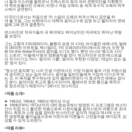
나 필과 이스라엘 필하모닉 오케스트라 등의 여러 관현악단을 지휘했으
며 메트로폴리탄 오페라, 비엔나 국립 오페라 등 세계 유수의 오페라 하우
스에서 공연한다.
미국인으로서는 처음으로 ‘라 스칼라 오페라 하우스’에서 공연을 하
게 될 즈음, 그는 브렌데이스 대학의 음악교수로 임명 되고 펠리치아 몬테
알레그레 콘과 결혼한다.
번스타인은 작곡가들의 곡 해석에도 뛰어났지만 작곡에도 뛰어난 역량
을 보였다.
그는 교향곡 3곡(제레미아, 불행과 송영 의 시대), 바이올린 세레나데, 발레
곡 (화려한 자유로움, 팩시밀리), 1막 오페라(타히티에서의 재난), 또한 영
화 On the Waterfront의 음악을 쓰기도 했다. 뿐만 아니라 ‘웨스트 사이
드 스토리’, '마을에서’등의 영화음악을 썼다. 번스타인은 또한 베스트셀
러 작가이기도 하다. ‘음악의 기쁨’, ‘음악의 무한한 다양성’, ‘대답이 없는 질
문’ 등이 있다.
“청소년 음악회”는 나의 인생 가운데서도 가장 마음에 들며 가장 자랑스럽
게 생각하고 있는 일의 하나다. 음악을 일반인들에게 가깝게 다가오게 하
는 것. 이 목적을 추구하는데 있어 텔레비젼보다 더 효과적인 매체는 없다
고 본다. 음악이란 최고의 통신수단이며, 텔레비젼 또한 통신을 목적으
로 창조되었기 때문이다.” [레너드 번스타인]
<작품 소개>
► 1962년, 1964년, 1965년 에미상 수상
► 1958년부터 1972년까지 CBS 방송국에서 방영된 이 프로그램은 번스타
인이 직접 쓰고 출연한 작품으로써 시청자들을 음악사로의 여행으로 초대
한다. 학문과 쇼맨 쉽을 겸비한 번스타인은 음악적 개념과 역사에 신선
한 생명력을 불어넣음으로써 어린이와 어른들이 고전음악을 재미있게 감
상할 수 있게 도와준다.
<작품 리뷰>