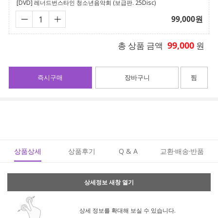
[DVD] 레너드번스타인 청소년음악회 (보급판. 25Disc)
99,000
원
99,000
총 상품 금액
원
즉시구매
장바구니
찜
상품상세
상품후기
Q & A
교환·배송·반품
상세정보 새창 열기
상세 정보를 확대해 보실 수 있습니다.