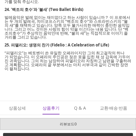
가를 맞춰 주십시오.
24. '백조의 호수'와 '불새' (Two Ballet Birds)
발레음악은 발레 없이는 재미없다고 하는 사람이 있습니까？ 이 프로에서
는 두 개의 발레곡, 챠이코프스키의 “백조의 호수”와 스트라빈스키의 “불
의 새”를 채택하고 있습니다. 양쪽 모두 불가사의한 매력이 충만한 음악입
니다. 그리고 어느 것이든 사랑의 힘이 악을 이긴다는 내용 입니다. 단 “백
조의호수”가 추상적인 음악인데 반해, “불의 새”는 직접적으로 이야기 줄
거리를 그리고 있습니다.
25. 피델리오: 생명의 찬가 (Fidelio : A Celebration of Life)
“피델리오”는 베토벤이 쓴 유일한 오페라이지만 그의 최고걸작의 하나
가 되었습니다. 이 오페라의 주인공은 젖은 옷을 입힌 채 성 감옥에 가두어
진 귀족입니다. 그의 처는 남장하여 피델리오라 자칭하고 남편을 구출하려
고 계획합니다. 오페라의 끝 부분에서는 마치 서부극과 같이 긴박한 장면
이 펼쳐집니다.
상품상세
상품후기
Q & A
교환·배송·반품
리뷰보드0