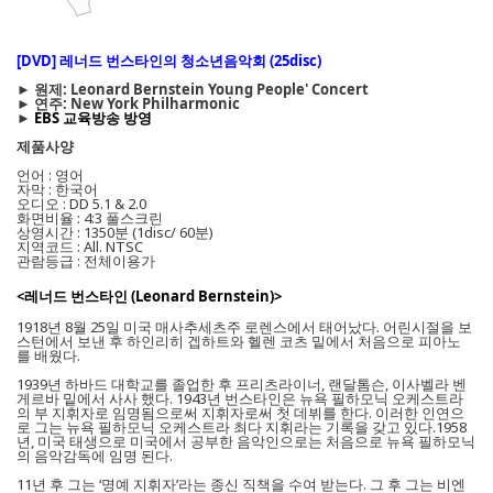
[DVD] 레너드 번스타인의 청소년음악회 (25disc)
► 원제: Leonard Bernstein Young People' Concert
► 연주: New York Philharmonic
►
EBS 교육방송 방영
제품사양
언어 : 영어
자막 : 한국어
오디오 : DD 5.1 & 2.0
화면비율 : 4:3 풀스크린
상영시간 : 1350분 (1disc/ 60분)
지역코드 : All. NTSC
관람등급 : 전체이용가
<레너드 번스타인 (Leonard Bernstein)>
1918년 8월 25일 미국 매사추세츠주 로렌스에서 태어났다. 어린시절을 보
스턴에서 보낸 후 하인리히 겝하트와 헬렌 코츠 밑에서 처음으로 피아노
를 배웠다.
1939년 하바드 대학교를 졸업한 후 프리츠라이너, 랜달톰슨, 이사벨라 벤
게르바 밑에서 사사 했다. 1943년 번스타인은 뉴욕 필하모닉 오케스트라
의 부 지휘자로 임명됨으로써 지휘자로써 첫 데뷔를 한다. 이러한 인연으
로 그는 뉴욕 필하모닉 오케스트라 최다 지휘라는 기록을 갖고 있다.1958
년, 미국 태생으로 미국에서 공부한 음악인으로는 처음으로 뉴욕 필하모닉
의 음악감독에 임명 된다.
11년 후 그는 ‘명예 지휘자’라는 종신 직책을 수여 받는다. 그 후 그는 비엔