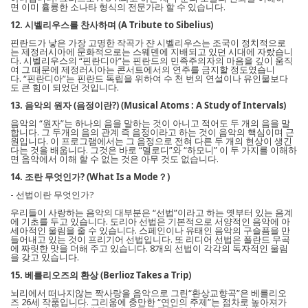
면 이미 휼륭한 소나타 형식의 전문가라 할 수 있습니다.
12. 시벨리우스를 찬사하며 (A Tribute to Sibelius)
핀란드가 낳은 가장 고명한 작곡가 쟌 시벨리우스는 조국이 정치적으로
는 제정러시아에 문화적으로는 스웨덴에 지배되고 있던 시대에 자랐습니
다. 시벨리우스의 “핀란디아”는 핀란드의 민족주의자의 마음을 깊이 움직
여 그 때문에 제정러시아는 콘서트에서의 연주를 금지할 정도였습니
다. “핀란디아”는 핀란드 독립을 위하여 수 천 번의 연설이나 유인물보다
도 큰 힘이 되었던 것입니다.
13. 음악의 원자 (음정이란?) (Musical Atoms : A Study of Intervals)
음악의 “원자”는 하나의 음을 말하는 것이 아니고 적어도 두 개의 음을 말
합니다. 그 두개의 음의 관계 즉 음정이라고 하는 것이 음악의 핵심이며 근
원입니다. 이 프로그램에서는 그 음정으로 전혀 다른 두 개의 현상이 생긴
다는 것을 배웁니다. 그것은 바로 “멜로디”와 “하모니” 이 두 가지를 이해하
면 음악에서 이해 할 수 없는 것은 아무 것도 없습니다.
14. 조란 무엇인가? (What Is a Mode？)
- 선법이란 무엇인가?
우리들이 사랑하는 음악의 대부분은 “선법”이라고 하는 옛부터 있는 음계
에 기초를 두고 있습니다. 도리아 선법은 기본적으로 서양적인 음악에 아
세아적인 울림을 줄 수 있습니다. 스페인이나 유태인 음악의 구슬픔을 만
들어내고 있는 것이 프리기어 선법입니다. 또 리디어 선법은 폴란드 무곡
에 짜릿한 맛을 더해 주고 있습니다. 8개의 선법이 각각의 독자적인 울림
을 갖고 있습니다.
15. 베를리오즈의 환상 (Berlioz Takes a Trip)
뇌리에서 떠나지않는 짝사랑을 음악으로 그린“환상교향곡”은 베를리오
즈 26세 작품입니다. 그리움에 충만한 “연인의 주제”는 점차로 높아져가