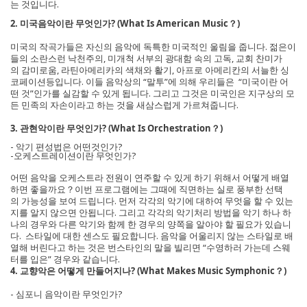
는 것입니다.
2. 미국음악이란 무엇인가? (What Is American Music？)
미국의 작곡가들은 자신의 음악에 독특한 미국적인 울림을 줍니다. 젊은이
들의 소란스런 낙천주의, 미개척 서부의 광대함 속의 고독, 교회 찬미가
의 감미로움, 라틴아메리카의 색채와 활기, 아프로 아메리칸의 서늘한 싱
코페이션등입니다. 이들 음악상의 “말투”에 의해 우리들은 “미국이란 어
떤 것”인가를 실감할 수 있게 됩니다. 그리고 그것은 미국인은 지구상의 모
든 민족의 자손이라고 하는 것을 새삼스럽게 가르쳐줍니다.
3. 관현악이란 무엇인가? (What Is Orchestration？)
- 악기 편성법은 어떤것인가?
-오케스트레이션이란 무엇인가?
어떤 음악을 오케스트라 전원이 연주할 수 있게 하기 위해서 어떻게 배열
하면 좋을까요？이번 프로그램에는 그때에 직면하는 실로 풍부한 선택
의 가능성을 보여 드립니다. 먼저 각각의 악기에 대하여 무엇을 할 수 있는
지를 알지 않으면 안됩니다. 그리고 각각의 악기처리 방법을 악기 하나 하
나의 경우와 다른 악기와 함께 한 경우의 양쪽을 알아야 할 필요가 있습니
다. 스타일에 대한 센스도 필요합니다. 음악을 어울리지 않는 스타일로 배
열해 버린다고 하는 것은 번스타인의 말을 빌리면 “수영하러 가는데 스웨
터를 입은” 경우와 같습니다.
4. 교향악은 어떻게 만들어지나? (What Makes Music Symphonic？)
- 심포니 음악이란 무엇인가?