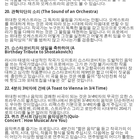
는 곡입니다. 재즈와 오케스트라의 공연도 볼 수 있습니다.
20. 관혁악단의 소리 (The Sound of an Orchestra)
위대한 오케스트라는 그 독자의 울림을 가져서는 안됩니다. 오케스트라
를 위대하게 하는 것은 곡에 따라 또는 시대에 따라 마음대로 변할 수 있
는 능력입니다. 작곡가는 누구든지 독특한 울림을 갖고 있으므로 오케스트
라가 힘을 다해야 하는 것은 그 울림을 재현하는 일입니다. 이 프로에서
는 위대한 오케스트라가 어떻게 그것을 실천하고 어떻게 흔히 있을 수 있
는 음악상의 “죄”를 범하지 않고 지나는가를 검증합니다.
21. 쇼스타코비치의 생일을 축하하며 (A
Birthday Tribute to Shostakovich)
러시아 태생의 내성적인 작곡가 도미토리 쇼스타코비치는 도발적인 음악
을 쓰는 작곡가였습니다. 이 프로에서는 그가 쓴 가장 불가사의한 작품
인 제9교향곡에 초점을 맞추고 있습니다. 제 9 교향곡이라 하면 예부터 장
대하고 심각한 작품뿐이나 쇼스타코비치의 제9번은 짧고 더욱이 짓궂음
에 충만하고 있습니다. 이 곡을 듣는 것은 예를 들어 “정식만찬회 석상
에 핫도그와 포테토칩을 내놓은 것” 같은 것입니다.
22. 4분의 3박자에 건배 (A Toast to Vienna in 3/4 Time)
위대한 비엔나 음악의 경쾌한 서곡이 되는 것은 3/4박자의 무곡인 요한 스
트라우스의 왈츠입니다. 비엔나에서 완성된 3/4박자의 음악은 단순하면서
도 우아한 것이었습니다. 리랙스한 기분으로 3/4박자를 즐겨 주십시오. 모
짜르트, 베토벤, 리헤르트, 스트라우스 그리고 로만주의 시대부터 20세기
로의 다리를 놓은 말러의 작품입니다.
23. 퀴즈 콘서트 (당신의 음악성은?) (Quiz-
Concert : How Musical Are You)
음악퀴즈를 즐기는 프로입니다. 4분간의 “짧은 음악”을 듣고 작곡가의 이
름, 국적, 시대, 양식, 작품의 형식을 맞춰 주십시오. 다음에는 잘 아는 곡
이 어딘가 이상한 방법으로 연주되고 있습니다. 연주방법의 어디가 틀렸는