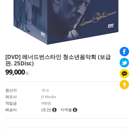
[DVD] 레너드번스타인 청소년음악회 (보급
판. 25Disc)
99,000
원
원산지
국내
제조사
JY Media
적립금
990원
배송비
(조건)
지역별