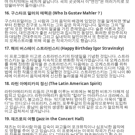
며 마지막에는 세차게 끝납니다. 곡의 곳곳에서 이“연인”은 여러가지로 모
양을바꾸어 돌아옵니다.
16. 구스타프 말러의 매력은 (Who Is Gustav Mahler？)
구스타프말러는 그 사람과 그의 음악의 배경에 있었던 것을 알게되면 옛날
부터 친했던 친구로 느껴지는 그와 같은 작곡가입니다. 말러는 그의 “일
생”의 모든 면에서 두개의 얼굴을 가진 존재였습니다. 슬픈 어른과 천진
한 아이, 대인관계가 좋은 서양인과 집시적인 동양인, 화려한 로만주의자
와 대담한 근대주의자 그리고 실내악의 달인이면서 또 한편은 사상 최대
의 오케스트라를 위해 곡을 쓴 작곡가이기도 했습니다.
17. 해피 버스테이 스트라빈스티 (Happy Birthday Igor Stravinsky)
이 프로그램은 이고르 스트라빈스키의 탄생일을 기념한 것입니다. 스트라
빈스키는 늘 스타일을 지속적으로 변화한 작곡가였습니다. 대 오케스트라
를 위해 찬란한 음악을 쓴 스트라빈스키. 다음에는 소 오케스트라를 위하
여 정교한 작품을 쓰고 “신고전주의”적인 작품을 경유하여 드디어 12음 기
법에 의한 작품으로까지 도달했던 것입니다. 스트라빈스키는 그의 나이 80
세에 이르러서 음악세계에 신선한 놀라움을 제공하고 있었던 것입니다.
18. 라틴 아메리카의 정신 (The Latin American Spirit)
라틴아메리카의 리듬의 근저를 이루는 비트에는 복잡한 비트가 더해져 성
립되고 있습니다. 라틴아메리카 음악의 “칼라”는 마라카스나 크라베스, 표
주박, 막대기, 봉고라고 하는 악기로부터 얻어진 것입니다. 더욱이 “멜로
디”는 인디오나 아프리카, 스페인, 포루투갈의 민속음악으로부터 도입하
고 있습니다. 중남미 음악의 생생한 울림은 이와 같은 요소가 절묘하게 짜
이고 겹쳐져서 생겨납니다.
19. 재즈로의 여행 (Jazz in the Concert Hall)
재즈는 미국사람 마음 깊숙이 파고들어 포크뮤직이나 심포닉한 음악에
도 영향을 주어 오고 있습니다. 이 프로에서는 미국의 작곡가 칸사 슈라
의 작품을 채택하고 있습니다. “피터와 늑대”의 재즈판이라고 할 수 있