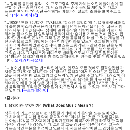
“… 강의를 동반한 음악... 이 프로그램의 주제 자체는 어린이들이 쉽게 접
근할 수 있는 종류가 아니다. 번스타인은 순수 음악을 재미있게 가르치
는 능력이 있다. “청소년 음악회”는 예술과의 절묘한 조화를 보여주고 있
다.
“
[버라이어티 紙]
“…1958년부터 72년까지 TV시리즈 “청소년 음악회”에 뉴욕 필하모닉과 같
이 출연한 번스타인은 음악에 대한 흘러 넘치는 애정을 미국의 젊은 시청
자와 나누어 가졌습니다. 생애에 걸쳐 음악을 사랑하는 마음을 기르기 위
해서는 될수 있는 한 일찍부터 음악에 대한 흥미를 기르는 것이 관건이 됩
니다만 번스타인은 바로 그와 같은 것을 훌륭히 잘 해낼 수 있는 재능을 가
진 사람으로 그의 방법에는 어린이라 하더라도 얕보지 않고 또한 언제
나 자극이 풍부하였던 것입니다. 보스톤 교향악단과 같은 젊은 팬을 위하
여 콘서트 활동을 하고 있는 오케스트라는 그의 프로를 모범으로 해오
고 있습니다. 그 시리즈가 비디오로 발매됨으로써 보다 많은 젊은이들
이 “청소년 음악회”의 예리한 통찰과 매력적인 연주를 맛볼 수 있게 되었습
니다.
[오자와 마사요시]
“… 청소년 음악회”는 번스타인이 남긴 연주의 모든 것에도 필적할만한 가
치를 갖고있다고 생각한다. 이 “청소년 음악회”에서 번스타인은 음악의 본
질을 극히 평범한 말로 그리고 설득력 있게 전달해 주고 있다. 나와 같이 어
느 정도의 연령에 도달하고 나름대로 다양한 음악을 들어 본 사람이 시청
하더라도 배울 것이 많은 것이 본 프로그램이다. 그 걸작 TV프로 "청소
년 음악회“를 우리들은 지금 집에 있으면서 시청할 수 있다. 무엇보다 고마
운 일이다.
[구로다 코이찌]
<줄거리>
1. 음악이란 무엇인가" (What Does Music Mean？)
작곡가가 의도적으로 어떤 작품 줄거리에 따라 음악을 쓰는 일이 있다
고 하더라도 위대한 음악이 궁극적으로 “의미하는” 것은 그 작품줄거리
는 아닙니다. 음 그 자체이며 음악가운데에 작곡가가 표현 하고자 한 각양
각색의 감동이나 감정입니다. 그리고 그들 감정은 “여분”이 아니고 음악
의 본질적인 부분을 형성하고 있습니다. 사실은 음악이란 그 감정을 말하