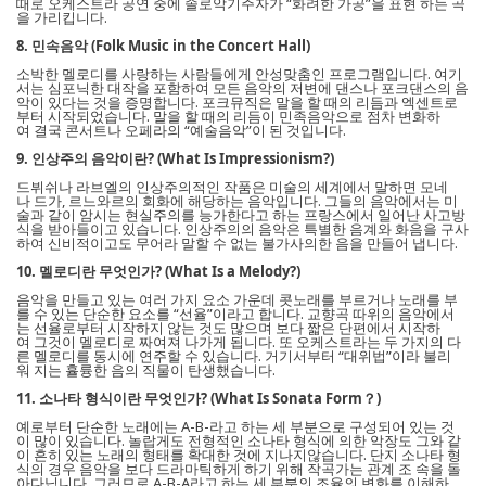
때로 오케스트라 공연 중에 솔로악기주자가 “화려한 가공”을 표현 하는 곡
을 가리킵니다.
8. 민속음악 (Folk Music in the Concert Hall)
소박한 멜로디를 사랑하는 사람들에게 안성맞춤인 프로그램입니다. 여기
서는 심포닉한 대작을 포함하여 모든 음악의 저변에 댄스나 포크댄스의 음
악이 있다는 것을 증명합니다. 포크뮤직은 말을 할 때의 리듬과 엑센트로
부터 시작되었습니다. 말을 할 때의 리듬이 민족음악으로 점차 변화하
여 결국 콘서트나 오페라의 “예술음악”이 된 것입니다.
9. 인상주의 음악이란? (What Is Impressionism?)
드뷔쉬나 라브엘의 인상주의적인 작품은 미술의 세계에서 말하면 모네
나 드가, 르느와르의 회화에 해당하는 음악입니다. 그들의 음악에서는 미
술과 같이 암시는 현실주의를 능가한다고 하는 프랑스에서 일어난 사고방
식을 받아들이고 있습니다. 인상주의의 음악은 특별한 음계와 화음을 구사
하여 신비적이고도 무어라 말할 수 없는 불가사의한 음을 만들어 냅니다.
10. 멜로디란 무엇인가? (What Is a Melody?)
음악을 만들고 있는 여러 가지 요소 가운데 콧노래를 부르거나 노래를 부
를 수 있는 단순한 요소를 “선율”이라고 합니다. 교향곡 따위의 음악에서
는 선율로부터 시작하지 않는 것도 많으며 보다 짧은 단편에서 시작하
여 그것이 멜로디로 짜여져 나가게 됩니다. 또 오케스트라는 두 가지의 다
른 멜로디를 동시에 연주할 수 있습니다. 거기서부터 “대위법”이라 불리
워 지는 휼륭한 음의 직물이 탄생했습니다.
11. 소나타 형식이란 무엇인가? (What Is Sonata Form？)
예로부터 단순한 노래에는 A-B-라고 하는 세 부분으로 구성되어 있는 것
이 많이 있습니다. 놀랍게도 전형적인 소나타 형식에 의한 악장도 그와 같
이 흔히 있는 노래의 형태를 확대한 것에 지나지않습니다. 단지 소나타 형
식의 경우 음악을 보다 드라마틱하게 하기 위해 작곡가는 관계 조 속을 돌
아다닙니다. 그러므로 A-B-A라고 하는 세 부분의 조율의 변화를 이해하