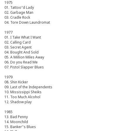
1975
01. Tattoo''d Lady
02. Garbage Man
03. Cradle Rock
04. Tore Down Laundromat
1977
01. I Take What I Want
02. Calling Card
03. Secret Agent
04. Bought And Sold
05. A Million Miles Away
06. Do you Read Me
07. Pistol Slapper Blues
1979
08. Shin Kicker
09. Last of the Independents
10. Mississippi Sheiks
11. Too Much Alcohol
12. Shadow play
1985
13. Bad Penny
14. Moonchild
15. Banker''s Blues