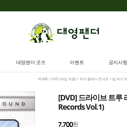
대영팬더 굿즈
이벤트
공지사
HOME
>
DVD (매입 제품)
>
뮤직·클래식·콘서트
>
팝·재즈·
[DVD] 드라이브 트루 라이브
Records Vol.1)
7,700
원