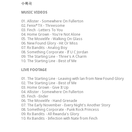
수록곡
MUSIC VIDEOS
01. Allister - Somewhere On Fullerton
02. Fenix*TX - Threesome
03. Finch - Letters To You
04. Home Grown - You're Not Alone
05. The Movielife - Walking On Glass
06. New Found Glory - Hit Or Miss
07. Rx Bandits - Analog Boy
08. Something Corporate - If U C Jordan
09. The Starting Line - Three's A Charm
10. The Starting Line - Best of Me
LIVE FOOTAGE
01. The Starting Line - Leaving with lan from New Found Glory
02. The Starting Line - Best of Me
03. Home Grown - Give It Up
04. Allister - Somewhere On Fullerton
05. Finch - Ender
06. The Movielife - Hand Grenade
07. The Early November - Every Night's Another Story
08. Something Corporate - Punk Rock Princess
09. Rx Bandits - All Rwanda's Glory
10. Rx Bandits - Infection with Nate from Finch