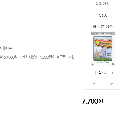
회원가입
Q&A
최근 본 상품
 택배배송
 50,000원 미만시 배송비 3,000원이 청구됩니다.
1
/
1
7,700
원
7,700
원