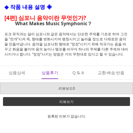
◈ 작품 내용 설명 ◈
[4편] 심포니 음악이란 무엇인가?
What Makes Music Symphonic？
포크 뮤직과는 달리 심포니와 같은 음악에서는 단순한 주제를 기초로 하여 그것
을 “전개”시켜 즉, 형태를 변화시키며 팽창시키고 놀라울 정도로 다채로운 음악
을 만들어냅니다. 음악을 심포닉한 형태로 “정장”시키기 위해 작곡가는 음을 바
꾸고 화음을 붙이며 음의 높이나 템포를 바꾸어 하나의 주제를 다른 주제와 대비
시키거나 합니다. “정장”시키는 방법은 거의 무한대로 있다고 할 수 있습니다.
상품상세
상품후기
Q & A
교환·배송·반품
리뷰보드0
리뷰쓰기
등록된 리뷰가 없습니다.