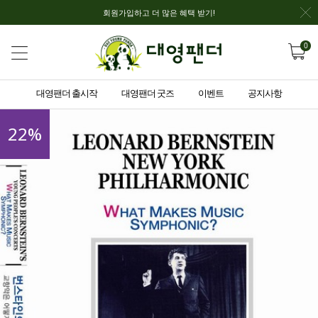
회원가입하고 더 많은 혜택 받기!
0
대영팬더 출시작
대영팬더 굿즈
이벤트
공지사항
22
%