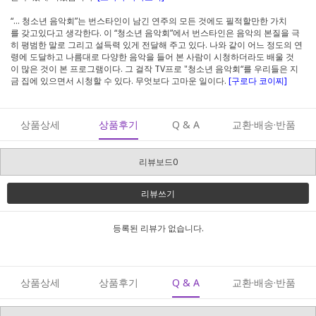
“… 청소년 음악회”는 번스타인이 남긴 연주의 모든 것에도 필적할만한 가치
를 갖고있다고 생각한다. 이 “청소년 음악회”에서 번스타인은 음악의 본질을 극
히 평범한 말로 그리고 설득력 있게 전달해 주고 있다. 나와 같이 어느 정도의 연
령에 도달하고 나름대로 다양한 음악을 들어 본 사람이 시청하더라도 배울 것
이 많은 것이 본 프로그램이다. 그 걸작 TV프로 "청소년 음악회“를 우리들은 지
금 집에 있으면서 시청할 수 있다. 무엇보다 고마운 일이다.
[구로다 코이찌]
상품상세
상품후기
Q & A
교환·배송·반품
리뷰보드0
리뷰쓰기
등록된 리뷰가 없습니다.
상품상세
상품후기
Q & A
교환·배송·반품