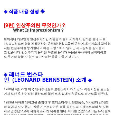
◈ 작품 내용 설명 ◈
[9편] 인상주의란 무엇인가？
What Is Impressionism？
드뷔쉬나 라브엘의 인상주의적인 작품은 미술의 세계에서 말하면 모네나 드
가, 르느와르의 회화에 해당하는 음악입니다. 그들의 음악에서는 미술과 같이 암
시는 현실주의를 능가한다고 하는 프랑스에서 일어난 사고방식을 받아들이
고 있습니다. 인상주의의 음악은 특별한 음계와 화음을 구사하여 신비적이고
도 무어라 말할 수 없는 불가사의한 음을 만들어 냅니다.
레너드 번스타
◈
인 (LEONARD BERNSTEIN) 소개
◈
1918년 8월 25일 미국 매사추세츠주 로렌스에서 태어났다. 어린시절을 보스턴
에서 보낸 후 하인리히 겝하트와 헬렌 코츠 밑에서 처음으로 피아노를 배웠다.
1939년 하바드 대학교를 졸업한 후 프리츠라이너, 랜달톰슨, 이사벨라 벤게르
바 밑에서 사사 했다. 1943년 번스타인은 뉴욕 필하모닉 오케스트라의 부 지휘
자로 임명됨으로써 지휘자로써 첫 데뷔를 한다. 이러한 인연으로 그는 뉴욕 필하