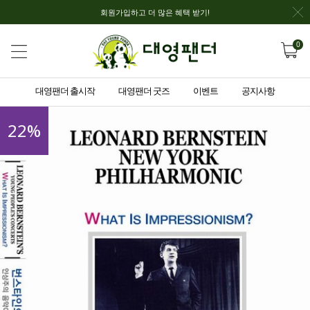
회원가입하고 더 많은 혜택 받기!
0
대영팬더 출시작
대영팬더 굿즈
이벤트
공지사항
22
%