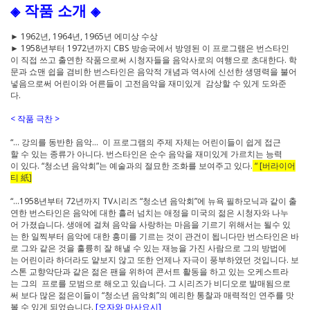
작품 소개
◈
◈
► 1962년, 1964년, 1965년 에미상 수상
► 1958년부터 1972년까지 CBS 방송국에서 방영된 이 프로그램은 번스타인
이 직접 쓰고 출연한 작품으로써 시청자들을 음악사로의 여행으로 초대한다. 학
문과 쇼맨 쉽을 겸비한 번스타인은 음악적 개념과 역사에 신선한 생명력을 불어
넣음으로써 어린이와 어른들이 고전음악을 재미있게 감상할 수 있게 도와준
다.
< 작품 극찬 >
“… 강의를 동반한 음악... 이 프로그램의 주제 자체는 어린이들이 쉽게 접근
할 수 있는 종류가 아니다. 번스타인은 순수 음악을 재미있게 가르치는 능력
이 있다. “청소년 음악회”는 예술과의 절묘한 조화를 보여주고 있다.
“ [버라이어
티 紙]
“…1958년부터 72년까지 TV시리즈 “청소년 음악회”에 뉴욕 필하모닉과 같이 출
연한 번스타인은 음악에 대한 흘러 넘치는 애정을 미국의 젊은 시청자와 나누
어 가졌습니다. 생애에 걸쳐 음악을 사랑하는 마음을 기르기 위해서는 될수 있
는 한 일찍부터 음악에 대한 흥미를 기르는 것이 관건이 됩니다만 번스타인은 바
로 그와 같은 것을 훌륭히 잘 해낼 수 있는 재능을 가진 사람으로 그의 방법에
는 어린이라 하더라도 얕보지 않고 또한 언제나 자극이 풍부하였던 것입니다. 보
스톤 교향악단과 같은 젊은 팬을 위하여 콘서트 활동을 하고 있는 오케스트라
는 그의 프로를 모범으로 해오고 있습니다. 그 시리즈가 비디오로 발매됨으로
써 보다 많은 젊은이들이 “청소년 음악회”의 예리한 통찰과 매력적인 연주를 맛
볼 수 있게 되었습니다.
[오자와 마사요시]