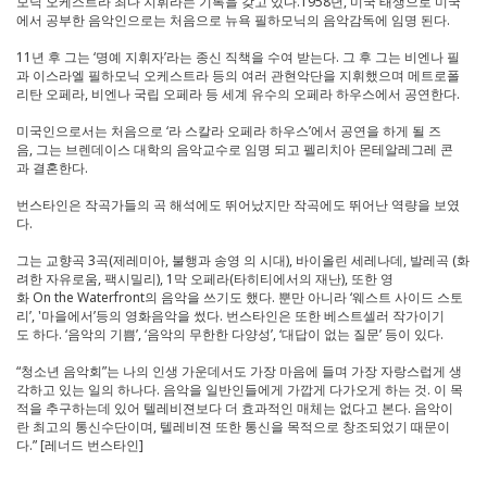
모닉 오케스트라 최다 지휘라는 기록을 갖고 있다.1958년, 미국 태생으로 미국
에서 공부한 음악인으로는 처음으로 뉴욕 필하모닉의 음악감독에 임명 된다.
11년 후 그는 ‘명예 지휘자’라는 종신 직책을 수여 받는다. 그 후 그는 비엔나 필
과 이스라엘 필하모닉 오케스트라 등의 여러 관현악단을 지휘했으며 메트로폴
리탄 오페라, 비엔나 국립 오페라 등 세계 유수의 오페라 하우스에서 공연한다.
미국인으로서는 처음으로 ‘라 스칼라 오페라 하우스’에서 공연을 하게 될 즈
음, 그는 브렌데이스 대학의 음악교수로 임명 되고 펠리치아 몬테알레그레 콘
과 결혼한다.
번스타인은 작곡가들의 곡 해석에도 뛰어났지만 작곡에도 뛰어난 역량을 보였
다.
그는 교향곡 3곡(제레미아, 불행과 송영 의 시대), 바이올린 세레나데, 발레곡 (화
려한 자유로움, 팩시밀리), 1막 오페라(타히티에서의 재난), 또한 영
화 On the Waterfront의 음악을 쓰기도 했다. 뿐만 아니라 ‘웨스트 사이드 스토
리’, '마을에서’등의 영화음악을 썼다. 번스타인은 또한 베스트셀러 작가이기
도 하다. ‘음악의 기쁨’, ‘음악의 무한한 다양성’, ‘대답이 없는 질문’ 등이 있다.
“청소년 음악회”는 나의 인생 가운데서도 가장 마음에 들며 가장 자랑스럽게 생
각하고 있는 일의 하나다. 음악을 일반인들에게 가깝게 다가오게 하는 것. 이 목
적을 추구하는데 있어 텔레비젼보다 더 효과적인 매체는 없다고 본다. 음악이
란 최고의 통신수단이며, 텔레비젼 또한 통신을 목적으로 창조되었기 때문이
다.” [레너드 번스타인]