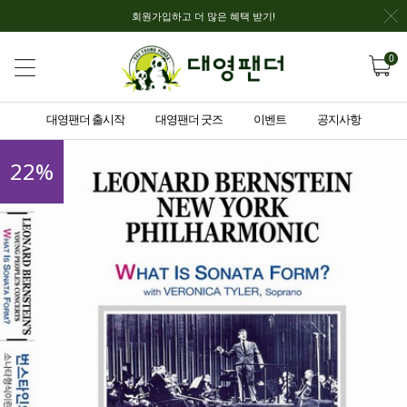
회원가입하고 더 많은 혜택 받기!
0
대영팬더 출시작
대영팬더 굿즈
이벤트
공지사항
22
%