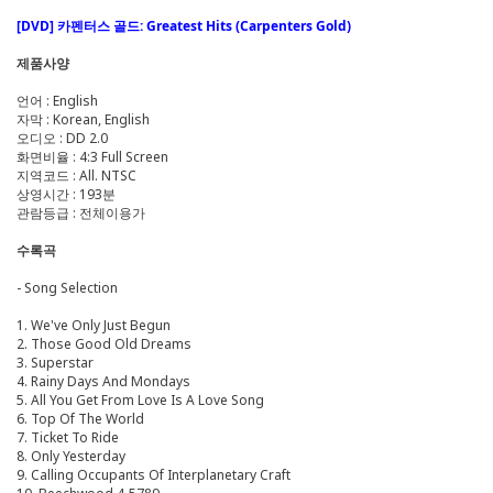
[DVD] 카펜터스 골드: Greatest Hits (Carpenters Gold)
제품사양
언어 : English
자막 : Korean, English
오디오 : DD 2.0
화면비율 : 4:3 Full Screen
지역코드 : All. NTSC
상영시간 : 193분
관람등급 : 전체이용가
수록곡
- Song Selection
1. We've Only Just Begun
2. Those Good Old Dreams
3. Superstar
4. Rainy Days And Mondays
5. All You Get From Love Is A Love Song
6. Top Of The World
7. Ticket To Ride
8. Only Yesterday
9. Calling Occupants Of Interplanetary Craft