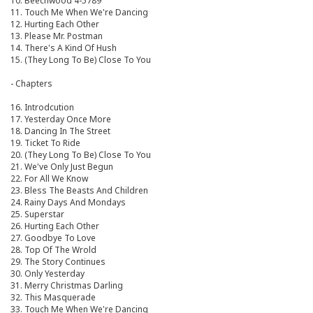
10. Beechwood 4-5789
11. Touch Me When We're Dancing
12. Hurting Each Other
13. Please Mr. Postman
14. There's A Kind Of Hush
15. (They Long To Be) Close To You
- Chapters
16. Introdcution
17. Yesterday Once More
18. Dancing In The Street
19. Ticket To Ride
20. (They Long To Be) Close To You
21. We've Only Just Begun
22. For All We Know
23. Bless The Beasts And Children
24. Rainy Days And Mondays
25. Superstar
26. Hurting Each Other
27. Goodbye To Love
28. Top Of The Wrold
29. The Story Continues
30. Only Yesterday
31. Merry Christmas Darling
32. This Masquerade
33. Touch Me When We're Dancing