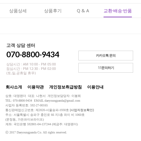
상품상세
상품후기
Q & A
교환·배송·반품
고객 상담 센터
070-8800-9434
카카오톡 문의
상담시간 : AM 10:00 - PM 05:00
1:1문의하기
점심시간 : PM 12:30 - PM 02:00
(토,일,공휴일 휴무)
회사소개
이용약관
개인정보취급방침
이용안내
상호: 대영팬더 대표: 나현서 개인정보담당자: 이봉희
TEL: 070-8800-9434 EMAIL:daeyoungpanda@gmail.com
사업자 등록번호: 592-27-00165
통신판매업신고번호: 제2020-서울송파-1930호
[사업자정보확인]
주소: 서울특별시 송파구 충민로 66 지1층 와이 비 1060호
(문정동, 가든파이브라이프)
계좌: 국민은행 592801-04-137244 (예금주: 대영팬더)
ⓒ 2017 Daeyoungpanda Co. All rights reserved.