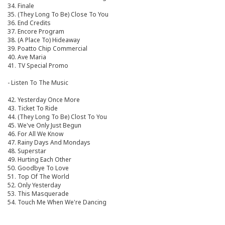
34. Finale
35. (They Long To Be) Close To You
36. End Credits
37. Encore Program
38. (A Place To) Hideaway
39. Poatto Chip Commercial
40. Ave Maria
41. TV Special Promo
- Listen To The Music
42. Yesterday Once More
43. Ticket To Ride
44. (They Long To Be) Clost To You
45. We've Only Just Begun
46. For All We Know
47. Rainy Days And Mondays
48. Superstar
49. Hurting Each Other
50. Goodbye To Love
51. Top Of The World
52. Only Yesterday
53. This Masquerade
54. Touch Me When We're Dancing