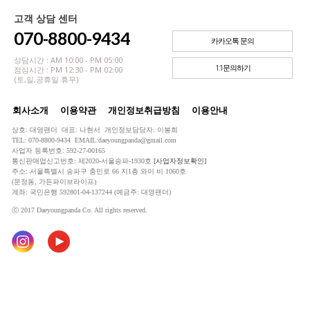
고객 상담 센터
070-8800-9434
카카오톡 문의
상담시간 : AM 10:00 - PM 05:00
1:1문의하기
점심시간 : PM 12:30 - PM 02:00
(토,일,공휴일 휴무)
회사소개
이용약관
개인정보취급방침
이용안내
상호: 대영팬더 대표: 나현서 개인정보담당자: 이봉희
TEL: 070-8800-9434 EMAIL:daeyoungpanda@gmail.com
사업자 등록번호: 592-27-00165
통신판매업신고번호: 제2020-서울송파-1930호
[사업자정보확인]
주소: 서울특별시 송파구 충민로 66 지1층 와이 비 1060호
(문정동, 가든파이브라이프)
계좌: 국민은행 592801-04-137244 (예금주: 대영팬더)
ⓒ 2017 Daeyoungpanda Co. All rights reserved.