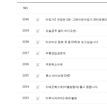
NO.
2040
마징가Z 극장판 2편- 그레이트마징가.겟타로봇G
2039
요술공주 샐리 비디오판..
2038
타오타오 동화 꼭 좀 DVD로 보고싶습니다
2037
무통장입금문의
2036
주문취소이유
2035
혹시 라이브맨 DVD
2034
드래곤퀘스트(아벨탐험대) 출시 원합니다.
2033
마루사의여자2 dvd 불량