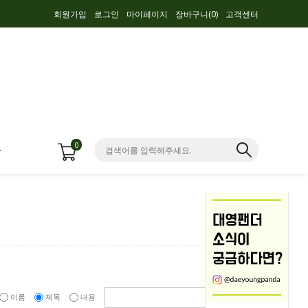
회원가입
로그인
마이페이지
장바구니(
0
)
고객센터
0
항
이름
제목
내용