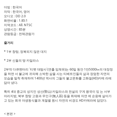
더빙 : 한국어
자막 : 한국어, 영어
오디오 : DD 2.0
화면비율 : 1.85:1
지역코드 : All. NTSC
상영시간 : 85분
관람등급 : 전체관람가
줄거리
* 1부 창탕, 정복되지 않은 대지
* 2부 신들의 땅 카일라스
2부작 다큐멘터리 `티벳 대탐사`(연출 임채유)는 60일 동안 1만5000㎞의 대장정
을 하면 서 불교에 귀의해 소박한 삶을 사는 티베트인들의 삶과 장엄한 자연의
모습을 밀착 취재하며 1400년 역사의 그들의 불교문화를 고화질(HD)카메 라에
담아 냈다.
특히 4대 종교의 성지인 성산(聖山) 카일라스와 전설의 구게 왕국이 있 는 서부
아리지방, 북부 창탕 고원과 무인구(無人區) 등을 취재해 자연 에 순응해 살아가
고 있는 희귀 야생동식물과 계절별 원시 자연의 비경도 HD카메라에 담았다.
< 본편 >