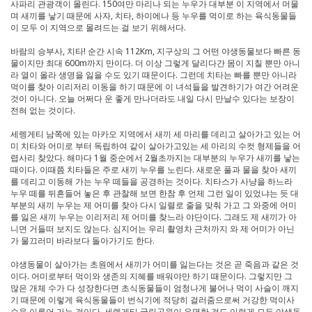
사파리 관광객이 몰린다. 150여만 마리나 되는 누우가 대부분 이 지역에서 머물
며 새끼를 낳기 때문에 사자, 치타, 하이에나 등 누우를 먹이로 하는 육식동물들
이 모두 이 지역으로 몰려드는 걸 보기 위해서다.
바람의 승부사, 치타! 순간 시속 112Km, 지구상의 그 어떤 야생동물보다 빠른 동
물이지만 최대 600m까지 만이다. 더 이상 그렇게 달리다간 몸이 지칠 뿐만 아니
라 열이 올라 생명을 잃을 수도 있기 때문이다. 그런데 치타는 빠를 뿐만 아니라
먹이를 찾아 이리저리 이동을 하기 때문에 이 녀석들을 발견하기가 여간 어려운
것이 아니다. 오늘 어쩌다 운 좋게 만나더라도 내일 다시 만날수 있다는 보장이
전혀 없는 것이다.
세렝게티 남쪽에 있는 마카오 지역에서 새끼 세 마리를 데리고 살아가고 있는 어
미 치타와 어미로 부터 독립하여 같이 살아가고있는 세 마리의 수컷 형제들을 어
렵사리 찾았다. 해마다 1월 중순에서 2월초까지는 대부분의 누우가 새끼를 낳는
때이다. 이때쯤 치타들은 주로 새끼 누우를 노린다. 새로운 풀과 물을 찾아 새끼
를 데리고 이동해 가는 누우 떼들을 공경하는 것이다. 치타스가 사냥을 하느라
누우 떼를 뒤흔들어 놓은 후 관찰해 보면 한참 후 언제 그런 일이 있었냐는 듯 대
부분의 새끼 누우는 제 어미를 찾아 다시 일렬로 줄을 맞춰 가고 그 와중에 어미
를 잃은 새끼 누우는 이리저리 제 어미를 찾느라 야단이다. 그래도 제 새끼가 아
니면 거들떠 보지도 않는다. 심지어는 우리 촬영차 근처까지 와 제 어미가 아닌
가 물끄러미 바라보다 돌아가기도 한다.
야생동물이 살아가는 초원에서 새끼가 어미를 잃는다는 것은 곧 죽음과 같은 것
이다. 어미로부터 먹이와 생존의 지혜를 배워야만 하기 때문이다. 그렇지만 그
많은 개체 수가 다 성장한다면 초식동물들이 엄청나게 불어나 먹이 사슬이 깨지
기 때문에 이렇게 육식동물들이 번식기에 적당히 걸러줌으로써 거강한 먹이사
슬을 이루어 가는 것이다. 세렝게티 국립공원이 유명한 것도 이렇게 모든 야생동