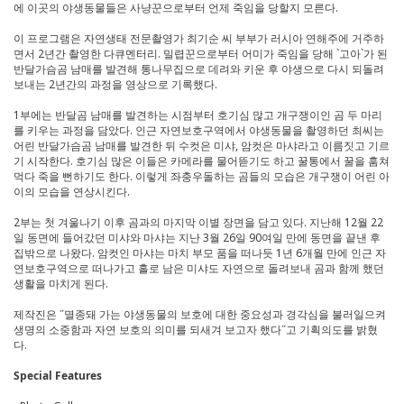
에 이곳의 야생동물들은 사냥꾼으로부터 언제 죽임을 당할지 모른다.
이 프로그램은 자연생태 전문촬영가 최기순 씨 부부가 러시아 연해주에 거주하
면서 2년간 촬영한 다큐멘터리. 밀렵꾼으로부터 어미가 죽임을 당해 `고아`가 된
반달가슴곰 남매를 발견해 통나무집으로 데려와 키운 후 야생으로 다시 되돌려
보내는 2년간의 과정을 영상으로 기록했다.
1부에는 반달곰 남매를 발견하는 시점부터 호기심 많고 개구쟁이인 곰 두 마리
를 키우는 과정을 담았다. 인근 자연보호구역에서 야생동물을 촬영하던 최씨는
어린 반달가슴곰 남매를 발견한 뒤 수컷은 미샤, 암컷은 마샤라고 이름짓고 기르
기 시작한다. 호기심 많은 이들은 카메라를 물어뜯기도 하고 꿀통에서 꿀을 훔쳐
먹다 죽을 뻔하기도 한다. 이렇게 좌충우돌하는 곰들의 모습은 개구쟁이 어린 아
이의 모습을 연상시킨다.
2부는 첫 겨울나기 이후 곰과의 마지막 이별 장면을 담고 있다. 지난해 12월 22
일 동면에 들어갔던 미샤와 마샤는 지난 3월 26일 90여일 만에 동면을 끝낸 후
집밖으로 나왔다. 암컷인 마샤는 마치 부모 품을 떠나듯 1년 6개월 만에 인근 자
연보호구역으로 떠나가고 홀로 남은 미샤도 자연으로 돌려보내 곰과 함께 했던
생활을 마치게 된다.
제작진은 ˝멸종돼 가는 야생동물의 보호에 대한 중요성과 경각심을 불러일으켜
생명의 소중함과 자연 보호의 의미를 되새겨 보고자 했다˝고 기획의도를 밝혔
다.
Special Features