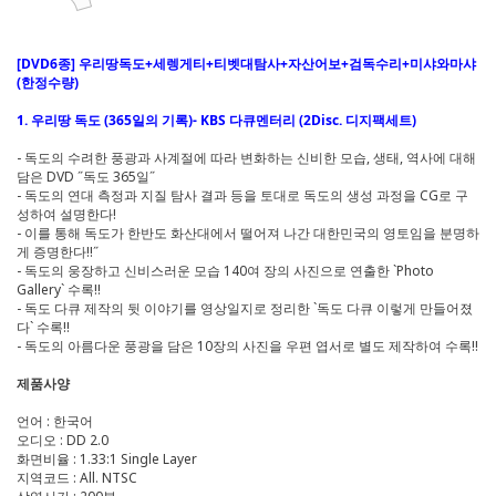
[DVD6종] 우리땅독도+세렝게티+티벳대탐사+자산어보+검독수리+미샤와마샤
(한정수량)
1. 우리땅 독도 (365일의 기록)- KBS 다큐멘터리 (2Disc. 디지팩세트)
- 독도의 수려한 풍광과 사계절에 따라 변화하는 신비한 모습, 생태, 역사에 대해
담은 DVD ˝독도 365일˝
- 독도의 연대 측정과 지질 탐사 결과 등을 토대로 독도의 생성 과정을 CG로 구
성하여 설명한다!
- 이를 통해 독도가 한반도 화산대에서 떨어져 나간 대한민국의 영토임을 분명하
게 증명한다!!˝
- 독도의 웅장하고 신비스러운 모습 140여 장의 사진으로 연출한 `Photo
Gallery` 수록!!
- 독도 다큐 제작의 뒷 이야기를 영상일지로 정리한 `독도 다큐 이렇게 만들어졌
다` 수록!!
- 독도의 아름다운 풍광을 담은 10장의 사진을 우편 엽서로 별도 제작하여 수록!!
제품사양
언어 : 한국어
오디오 : DD 2.0
화면비율 : 1.33:1 Single Layer
지역코드 : All. NTSC