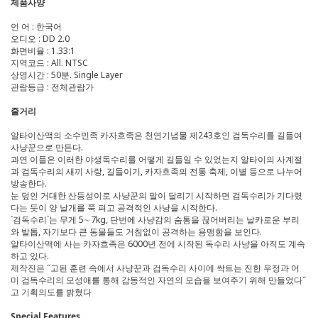
제품사양
언 어 : 한국어
오디오 : DD 2.0
화면비율 : 1.33:1
지역코드 : All. NTSC
상영시간 : 50분. Single Layer
관람등급 : 전체관람가
줄거리
알타이산맥의 소수민족 카자흐족은 천연기념물 제243호인 검독수리를 길들여
사냥꾼으로 만든다.
과연 이들은 이러한 야생독수리를 어떻게 길들일 수 있었는지 알타이의 사계절
과 검독수리의 새끼 사랑, 길들이기, 카자흐족의 전통 축제, 이별 등으로 나누어
방송한다.
눈 덮인 거대한 산등성이로 사냥꾼의 말이 달리기 시작하면 검독수리가 기다렸
다는 듯이 양 날개를 쭉 펴고 공격적인 사냥을 시작한다.
`검독수리`는 무게 5∼7kg, 단번에 사냥감의 숨통을 끊어버리는 날카로운 부리
와 발톱, 자기보다 큰 동물들도 거침없이 공격하는 용맹함을 보인다.
알타이산맥에 사는 카자흐족은 6000년 전에 시작된 독수리 사냥을 아직도 계속
하고 있다.
제작진은 ˝고된 훈련 속에서 사냥꾼과 검독수리 사이에 싹트는 진한 우정과 어
미 검독수리의 모성애를 통해 감동적인 자연의 모습을 보여주기 위해 만들었다˝
고 기획의도를 밝혔다
Special Features