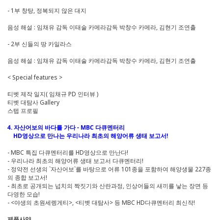
- 1부 창탕, 정복되지 않은 대지
음성 해설 : 임채유 감독 이태술 카메라감독 박창수 카메라, 김현기 조연출
- 2부 신들의 땅 카일라스
음성 해설 : 임채유 감독 이태술 카메라감독 박창수 카메라, 김현기 조연출
< Special features >
티벳 제작 일지( 임채규 PD 인터뷰 )
티벳 대탐사 Gallery
스텝 프로필
4. 자산어보의 바다를 가다 - MBC 다큐멘터리
HD영상으로 만나는 우리나라 최초의 해양어류 생태 보고서!
- MBC 특집 다큐멘터리를 HD영상으로 만난다!
- 우리나라 최초의 해양어류 생태 보고서 다큐멘터리!
- 정약전 선생의 `자산어보`를 바탕으로 어류 101종을 포함하여 해양생물 227종
의 종합 보고서!
- 최초로 공개되는 넙치의 짝짓기와 산란과정, 인상어들의 새끼를 낳는 장면 등
다영한 모습!
- <야생의 초원세렝게티>, <티벳 대탐사> 등 MBC HD다큐멘터리 최신작!
제품사양