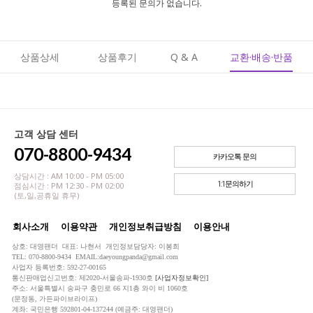
등록된 문의가 없습니다.
상품상세
상품후기
Q & A
교환·배송·반품
고객 상담 센터
070-8800-9434
카카오톡 문의
상담시간 : AM 10:00 - PM 05:00
1:1문의하기
점심시간 : PM 12:30 - PM 02:00
(토,일,공휴일 휴무)
회사소개
이용약관
개인정보취급방침
이용안내
상호: 대영팬더 대표: 나현서 개인정보담당자: 이봉희
TEL: 070-8800-9434 EMAIL:daeyoungpanda@gmail.com
사업자 등록번호: 592-27-00165
통신판매업신고번호: 제2020-서울송파-1930호
[사업자정보확인]
주소: 서울특별시 송파구 충민로 66 지1층 와이 비 1060호
(문정동, 가든파이브라이프)
계좌: 국민은행 592801-04-137244 (예금주: 대영팬더)