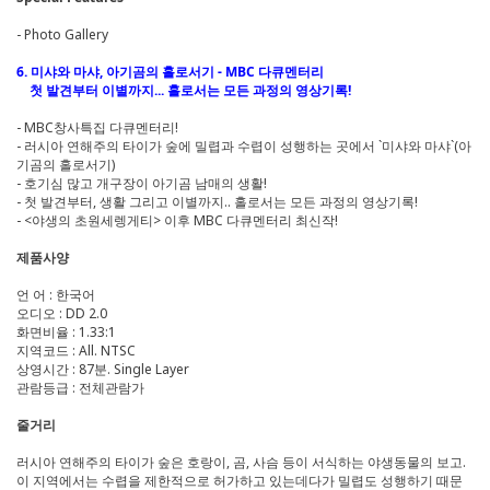
- Photo Gallery
6. 미샤와 마샤, 아기곰의 홀로서기 - MBC 다큐멘터리
첫 발견부터 이별까지... 홀로서는 모든 과정의 영상기록!
- MBC창사특집 다큐멘터리!
- 러시아 연해주의 타이가 숲에 밀렵과 수렵이 성행하는 곳에서 `미샤와 마샤`(아
기곰의 홀로서기)
- 호기심 많고 개구장이 아기곰 남매의 생활!
- 첫 발견부터, 생활 그리고 이별까지.. 홀로서는 모든 과정의 영상기록!
- <야생의 초원세렝게티> 이후 MBC 다큐멘터리 최신작!
제품사양
언 어 : 한국어
오디오 : DD 2.0
화면비율 : 1.33:1
지역코드 : All. NTSC
상영시간 : 87분. Single Layer
관람등급 : 전체관람가
줄거리
러시아 연해주의 타이가 숲은 호랑이, 곰, 사슴 등이 서식하는 야생동물의 보고.
이 지역에서는 수렵을 제한적으로 허가하고 있는데다가 밀렵도 성행하기 때문