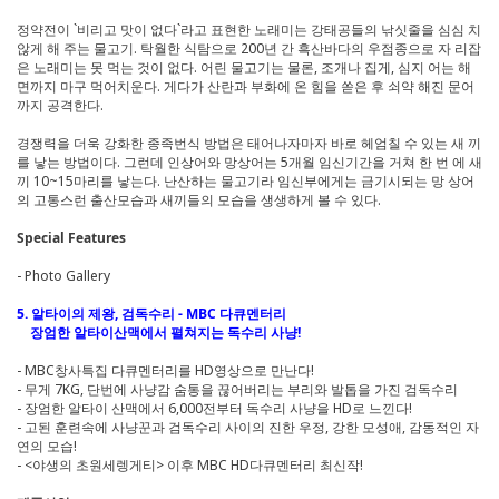
정약전이 `비리고 맛이 없다`라고 표현한 노래미는 강태공들의 낚싯줄을 심심 치
않게 해 주는 물고기. 탁월한 식탐으로 200년 간 흑산바다의 우점종으로 자 리잡
은 노래미는 못 먹는 것이 없다. 어린 물고기는 물론, 조개나 집게, 심지 어는 해
면까지 마구 먹어치운다. 게다가 산란과 부화에 온 힘을 쏟은 후 쇠약 해진 문어
까지 공격한다.
경쟁력을 더욱 강화한 종족번식 방법은 태어나자마자 바로 헤엄칠 수 있는 새 끼
를 낳는 방법이다. 그런데 인상어와 망상어는 5개월 임신기간을 거쳐 한 번 에 새
끼 10~15마리를 낳는다. 난산하는 물고기라 임신부에게는 금기시되는 망 상어
의 고통스런 출산모습과 새끼들의 모습을 생생하게 볼 수 있다.
Special Features
- Photo Gallery
5. 알타이의 제왕, 검독수리 - MBC 다큐멘터리
장엄한 알타이산맥에서 펼쳐지는 독수리 사냥!
- MBC창사특집 다큐멘터리를 HD영상으로 만난다!
- 무게 7KG, 단번에 사냥감 숨통을 끊어버리는 부리와 발톱을 가진 검독수리
- 장엄한 알타이 산맥에서 6,000전부터 독수리 사냥을 HD로 느낀다!
- 고된 훈련속에 사냥꾼과 검독수리 사이의 진한 우정, 강한 모성애, 감동적인 자
연의 모습!
- <야생의 초원세렝게티> 이후 MBC HD다큐멘터리 최신작!