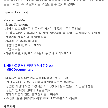
물들이 자연 그대로 살아가는 모습을 볼 수 있기 때문이다.
[Special Features]
- Interective Men
- Scene Selections
- 세상 밖으로 (최삼규 감독 다큐 세계) : 감독의 기존작품 해설
(곤충의 사랑, 어미새의 사랑, 황새, 양수리의 봄, 팔색조의 여덟가지 비밀 등)
- 현장기록 세렝게티 : 메이킹 필름
- 시사회 - 시청자와의 대화
- 바람의 승부사, 치타 Gallery
- 스텝 프로필
- 야생의 초원, 세렝게티 <바람의 승부사, 치타> 제작기
3. HD 다큐멘터리 티벳 대탐사 (1Disc)
MBC Documentary
- MBC창사특집 다큐멘터리를 HD영상으로 만난다!
- '세계의 지붕' 티벳.. 그 신비의 베일이 최초로 공개된다!
- 장엄한 자연의 모습의 경외감과 이 곳에서 살고 있는 티벳인들의 생활!
- 금단의 땅 티벳, 신비의 베일을 벗다.
- 티벳의 자연과 인간, 불교 문화를 느껴본다!
- <야생의 초원세렝게티> 이후 MBC HD다큐멘터리 최신작!
제품사양