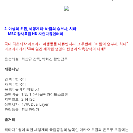
2. 야생의 초원, 세렝게티- 바람의 승부사, 치타
MBC 창사특집 HD 자연다큐멘터리
국내 최초제작 아프리카 야생동물 다큐멘터리 그 두번째- "바람의 승부사, 치타"
아프리카에서 50여 일간 제작된 생명의 탄생과 약육강식의 세계!!
음성해설 : 최삼규 감독, 박화진 촬영감독
제품사양
언 어 : 한국어
자 막 : 한국어
음 향 : 돌비 디지털 5.1
화면비율 : 1.85:1 아나몰픽와이드스크린
지역코드 : 3. NTSC
상영시간 : 47분. Dual Layer
관람등급 : 전체관람가
줄거리
해마다 1월이 되면 세렝게티 국립공원의 남쪽인 마카오 초원과 은두투 초원에는