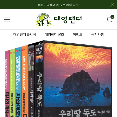
회원가입하고 더 많은 혜택 받기!
0
대영팬더 출시작
대영팬더 굿즈
이벤트
공지사항