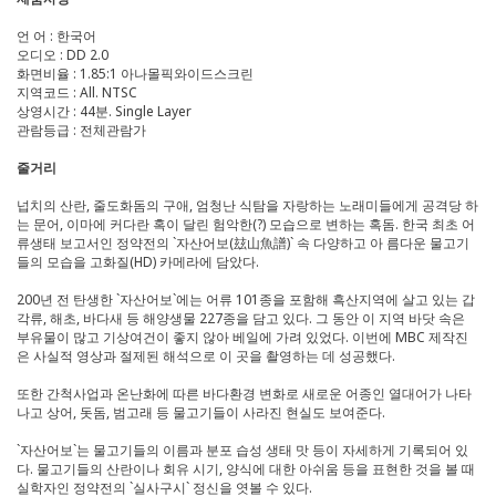
언 어 : 한국어
오디오 : DD 2.0
화면비율 : 1.85:1 아나몰픽와이드스크린
지역코드 : All. NTSC
상영시간 : 44분. Single Layer
관람등급 : 전체관람가
줄거리
넙치의 산란, 줄도화돔의 구애, 엄청난 식탐을 자랑하는 노래미들에게 공격당 하
는 문어, 이마에 커다란 혹이 달린 험악한(?) 모습으로 변하는 혹돔. 한국 최초 어
류생태 보고서인 정약전의 `자산어보(玆山魚譜)` 속 다양하고 아 름다운 물고기
들의 모습을 고화질(HD) 카메라에 담았다.
200년 전 탄생한 `자산어보`에는 어류 101종을 포함해 흑산지역에 살고 있는 갑
각류, 해초, 바다새 등 해양생물 227종을 담고 있다. 그 동안 이 지역 바닷 속은
부유물이 많고 기상여건이 좋지 않아 베일에 가려 있었다. 이번에 MBC 제작진
은 사실적 영상과 절제된 해석으로 이 곳을 촬영하는 데 성공했다.
또한 간척사업과 온난화에 따른 바다환경 변화로 새로운 어종인 열대어가 나타
나고 상어, 돗돔, 범고래 등 물고기들이 사라진 현실도 보여준다.
`자산어보`는 물고기들의 이름과 분포 습성 생태 맛 등이 자세하게 기록되어 있
다. 물고기들의 산란이나 회유 시기, 양식에 대한 아쉬움 등을 표현한 것을 볼 때
실학자인 정약전의 `실사구시` 정신을 엿볼 수 있다.