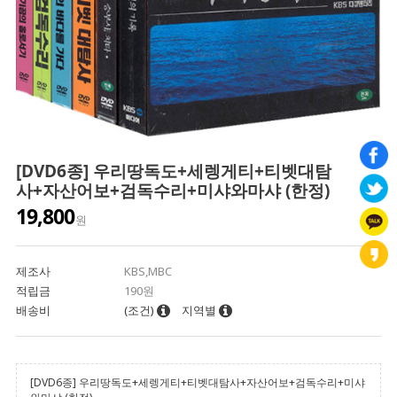
[DVD6종] 우리땅독도+세렝게티+티벳대탐
사+자산어보+검독수리+미샤와마샤 (한정)
19,800
원
제조사
KBS,MBC
적립금
190원
배송비
(조건)
지역별
[DVD6종] 우리땅독도+세렝게티+티벳대탐사+자산어보+검독수리+미샤