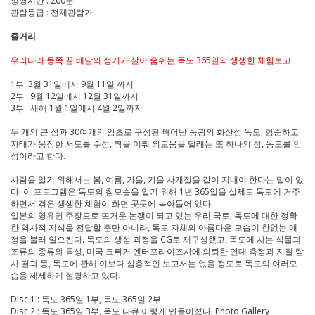
상영시간 : 200분
관람등급 : 전체관람가
줄거리
우리나라 동쪽 끝 배달의 정기가 살아 숨쉬는 독도 365일의 생생한 체험보고
1부: 3월 31일에서 9월 11일 까지
2부 : 9월 12일에서 12월 31일까지
3부 : 새해 1월 1일에서 4월 2일까지
두 개의 큰 섬과 30여개의 암초로 구성된 빼어난 풍광의 화산섬 독도, 험준하고
자태가 웅장한 서도를 수섬, 짝을 이뤄 외로움을 달래는 또 하나의 섬, 동도를 암
성이라고 한다.
사람을 알기 위해서는 봄, 여름, 가을, 겨울 사계절을 같이 지내야 한다는 말이 있
다. 이 프로그램은 독도의 참모습을 알기 위해 1년 365일을 실제로 독도에 거주
하면서 겪은 생생한 체험이 화면 곳곳에 녹아들어 있다.
일본의 영유권 주장으로 뜨거운 논쟁이 되고 있는 우리 국토, 독도에 대한 정확
한 역사적 지식을 전달할 뿐만 아니라, 독도 자체의 아름다운 모습이 한없는 애
정을 불러 일으킨다. 독도의 생성 과정을 CG로 재구성했고, 독도에 사는 식물과
조류의 종류와 특성, 미국 크뤼거 엔터프라이즈사에 의뢰한 연대 측정과 지질 탐
사 결과 등, 독도에 관해 이보다 심층적인 보고서는 없을 정도로 독도의 여러모
습을 세세하게 설명하고 있다.
Disc 1 : 독도 365일 1부, 독도 365일 2부
Disc 2 : 독도 365일 3부, 독도 다큐 이렇게 만들어졌다, Photo Gallery