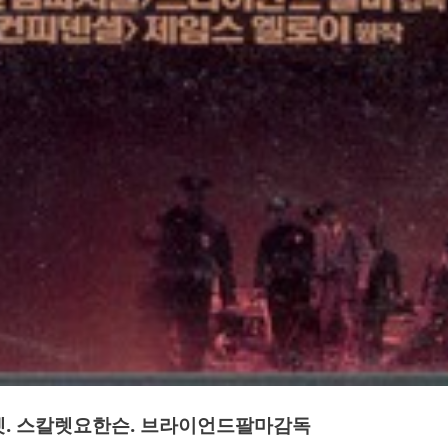
조쉬하트넷. 스칼렛요한슨. 브라이언드팔마감독