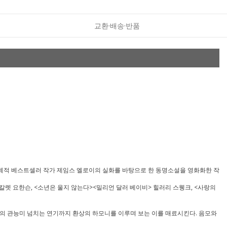
교환·배송·반품
 세계적 베스트셀러 작가 제임스 엘로이의 실화를 바탕으로 한 동명소설을 영화화한 작
칼렛 요한슨, <소년은 울지 않는다><밀리언 달러 베이비> 힐러리 스웽크, <사랑의
들의 관능미 넘치는 연기까지 환상의 하모니를 이루며 보는 이를 매료시킨다. 음모와