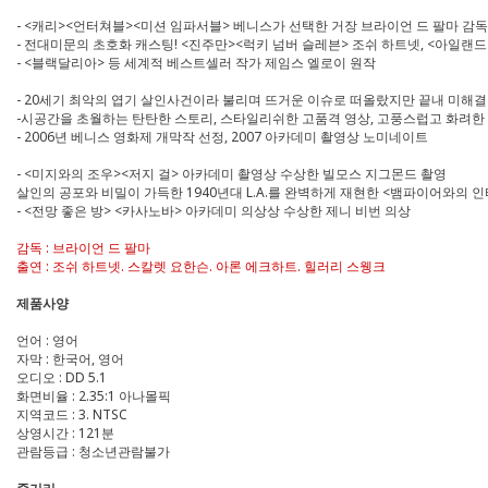
- <캐리><언터쳐블><미션 임파서블> 베니스가 선택한 거장 브라이언 드 팔마 감
- 전대미문의 초호화 캐스팅! <진주만><럭키 넘버 슬레븐> 조쉬 하트넷, <아일랜
-
<블랙달리아> 등 세계적 베스트셀러 작가 제임스 엘로이 원작
- 20세기 최악의 엽기 살인사건이라 불리며 뜨거운 이슈로 떠올랐지만 끝내 미해결 사
-시공간을 초월하는 탄탄한 스토리, 스타일리쉬한 고품격 영상, 고풍스럽고 화려한
- 2006년 베니스 영화제 개막작 선정, 2007 아카데미 촬영상 노미네이트
- <미지와의 조우><저지 걸> 아카데미 촬영상 수상한 빌모스 지그몬드 촬영
살인의 공포와 비밀이 가득한 1940년대 L.A.를 완벽하게 재현한 <뱀파이어와
- <전망 좋은 방> <카사노바> 아카데미 의상상 수상한 제니 비번 의상
감독 : 브라이언 드 팔마
출연 : 조쉬 하트넷. 스칼렛 요한슨. 아론 에크하트. 힐러리 스웽크
제품사양
언어 : 영어
자막 : 한국어, 영어
오디오 : DD 5.1
화면비율 : 2.35:1 아나몰픽
지역코드 : 3. NTSC
상영시간 : 121분
관람등급 : 청소년관람불가