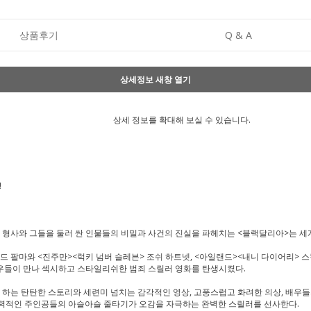
상품후기
Q & A
상세정보 새창 열기
상세 정보를 확대해 보실 수 있습니다.
!
하는 두 형사와 그들을 둘러 싼 인물들의 비밀과 사건의 진실을 파헤치는 <블랙달리아>는
 팔마와 <진주만><럭키 넘버 슬레븐> 조쉬 하트넷, <아일랜드><내니 다이어리> 스
배우들이 만나 섹시하고 스타일리쉬한 범죄 스릴러 영화를 탄생시켰다.
게 하는 탄탄한 스토리와 세련미 넘치는 감각적인 영상, 고풍스럽고 화려한 의상, 배우
과 매력적인 주인공들의 아슬아슬 줄타기가 오감을 자극하는 완벽한 스릴러를 선사한다.