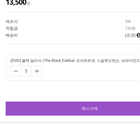
13,500
원
제조사
SM
적립금
130원
배송비
(조건)
[DVD] 블랙 달리아 (The Black Dahlia)- 조쉬하트넷. 스칼렛요한슨. 브라이
즉시구매