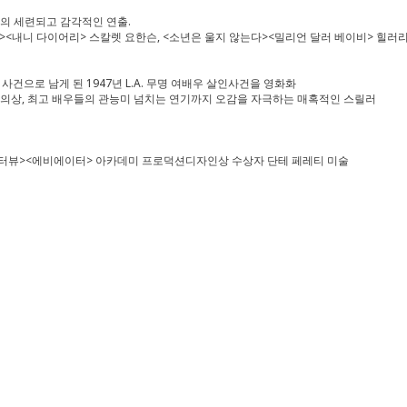
독의 세련되고 감각적인 연출.
드><내니 다이어리> 스칼렛 요한슨, <소년은 울지 않는다><밀리언 달러 베이비> 힐러
건으로 남게 된 1947년 L.A. 무명 여배우 살인사건을 영화화
 의상, 최고 배우들의 관능미 넘치는 연기까지 오감을 자극하는 매혹적인 스릴러
의 인터뷰><에비에이터> 아카데미 프로덕션디자인상 수상자 단테 페레티 미술