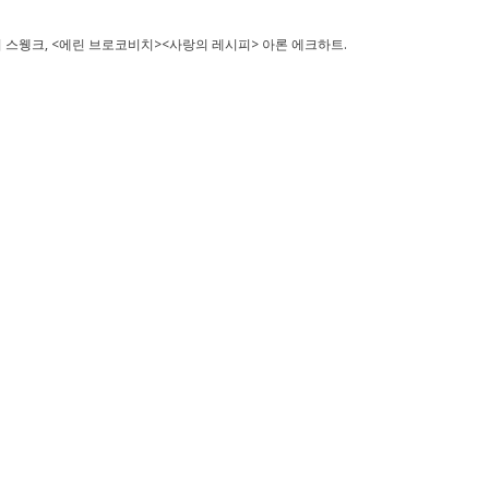
리 스웽크, <에린 브로코비치><사랑의 레시피> 아론 에크하트.