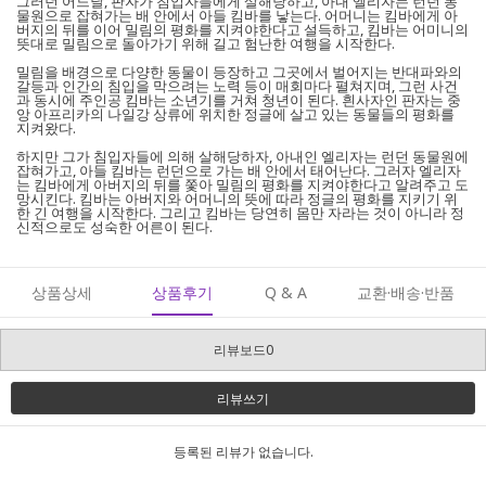
그러던 어느날, 판자가 침입자들에게 살해당하고, 아내 엘리자는 런던 동
물원으로 잡혀가는 배 안에서 아들 킴바를 낳는다. 어머니는 킴바에게 아
버지의 뒤를 이어 밀림의 평화를 지켜야한다고 설득하고, 킴바는 어미니의
뜻대로 밀림으로 돌아가기 위해 길고 험난한 여행을 시작한다.
밀림을 배경으로 다양한 동물이 등장하고 그곳에서 벌어지는 반대파와의
갈등과 인간의 침입을 막으려는 노력 등이 매회마다 펼쳐지며, 그런 사건
과 동시에 주인공 킴바는 소년기를 거쳐 청년이 된다. 흰사자인 판자는 중
앙 아프리카의 나일강 상류에 위치한 정글에 살고 있는 동물들의 평화를
지켜왔다.
하지만 그가 침입자들에 의해 살해당하자, 아내인 엘리자는 런던 동물원에
잡혀가고, 아들 킴바는 런던으로 가는 배 안에서 태어난다. 그러자 엘리자
는 킴바에게 아버지의 뒤를 쫓아 밀림의 평화를 지켜야한다고 알려주고 도
망시킨다. 킴바는 아버지와 어머니의 뜻에 따라 정글의 평화를 지키기 위
한 긴 여행을 시작한다. 그리고 킴바는 당연히 몸만 자라는 것이 아니라 정
신적으로도 성숙한 어른이 된다.
상품상세
상품후기
Q & A
교환·배송·반품
리뷰보드0
리뷰쓰기
등록된 리뷰가 없습니다.