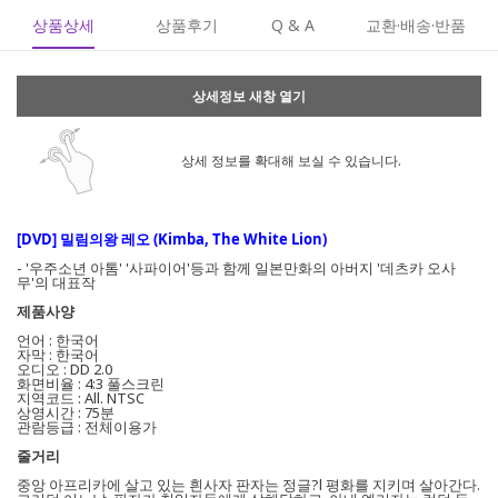
상품상세
상품후기
Q & A
교환·배송·반품
상세정보 새창 열기
상세 정보를 확대해 보실 수 있습니다.
[DVD] 밀림의왕 레오 (Kimba, The White Lion)
- '우주소년 아톰' '사파이어'등과 함께 일본만화의 아버지 '데츠카 오사
무'의 대표작
제품사양
언어 : 한국어
자막 : 한국어
오디오 : DD 2.0
화면비율 : 4:3 풀스크린
지역코드 : All. NTSC
상영시간 : 75분
관람등급 : 전체이용가
줄거리
중앙 아프리카에 살고 있는 흰사자 판자는 정글?l 평화를 지키며 살아간다.