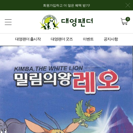
회원가입하고 더 많은 혜택 받기!
0
대영팬더 출시작
대영팬더 굿즈
이벤트
공지사항