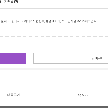
지역별
코드, 마술피리, 볼레로, 포켓에가득한행복, 헨델메시아, 허비만자실브라즈재즈연주
장바구니
상품후기
Q & A