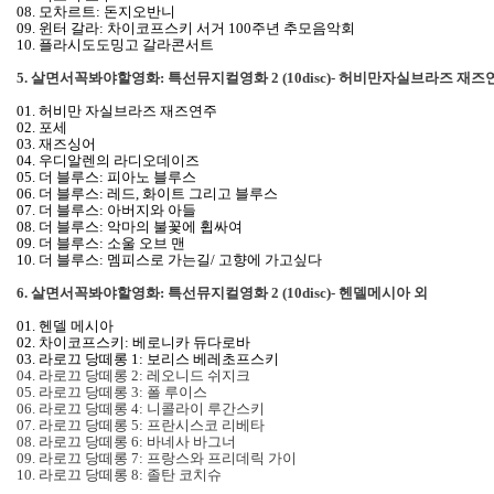
08. 모차르트: 돈지오반니
09. 윈터 갈라: 차이코프스키 서거 100주년 추모음악회
10. 플라시도도밍고 갈라콘서트
5. 살면서꼭봐야할영화: 특선뮤지컬영화 2 (10disc)- 허비만자실브라즈 재즈
01. 허비만 자실브라즈 재즈연주
02. 포세
03. 재즈싱어
04. 우디알렌의 라디오데이즈
05. 더 블루스: 피아노 블루스
06. 더 블루스: 레드, 화이트 그리고 블루스
07. 더 블루스: 아버지와 아들
08. 더 블루스: 악마의 불꽃에 휩싸여
09. 더 블루스: 소울 오브 맨
10. 더 블루스: 멤피스로 가는길/ 고향에 가고싶다
6. 살면서꼭봐야할영화: 특선뮤지컬영화 2 (10disc)- 헨델메시아 외
01. 헨델 메시아
02. 차이코프스키: 베로니카 듀다로바
03. 라로끄 당떼롱 1: 보리스 베레초프스키
04. 라로끄 당떼롱 2: 레오니드 쉬지크
05. 라로끄 당떼롱 3: 폴 루이스
06. 라로끄 당떼롱 4: 니콜라이 루간스키
07. 라로끄 당떼롱 5: 프란시스코 리베타
08. 라로끄 당떼롱 6: 바네사 바그너
09. 라로끄 당떼롱 7: 프랑스와 프리데릭 가이
10. 라로끄 당떼롱 8: 졸탄 코치슈