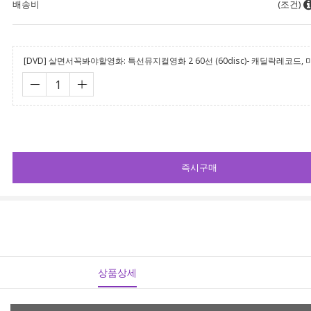
배송비
(조건)
[DVD] 살면서꼭봐야할영화: 특선뮤지컬영화 2 60선 (60disc)- 캐딜락레
즉시구매
상품상세