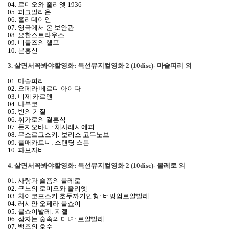
04. 로미오와 줄리엣 1936
05. 피그말리온
06. 홀리데이인
07. 영국에서 온 보안관
08. 요한스트라우스
09. 비틀즈의 헬프
10. 분홍신
3. 살면서꼭봐야할영화: 특선뮤지컬영화 2 (10disc)- 마술피리 외
01. 마술피리
02. 오페라 베르디 아이다
03. 비제 카르멘
04. 나부코
05. 빈의 기질
06. 휘가로의 결혼식
07. 돈지오바니: 체사레시에피
08. 무소르그스키: 보리스 고두노브
09. 폴매카트니: 스탠딩 스톤
10. 파보자비
4. 살면서꼭봐야할영화: 특선뮤지컬영화 2 (10disc)- 볼레로 외
01. 사랑과 슬픔의 볼레로
02. 구노의 로미오와 줄리엣
03. 차이코프스키 호두까기인형: 버밍엄로얄발레
04. 러시안 오페라 볼쇼이
05. 볼쇼이발레: 지젤
06. 잠자는 숲속의 미녀: 로얄발레
07. 백조의 호수