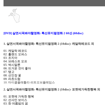
[DVD]
살면서꼭봐야할영화: 특선뮤지컬영화 2 60선 (60disc)
1. 살면서꼭봐야할영화: 특선뮤지컬영화 2 (10disc)- 캐딜락레코드 외
01. 캐딜락 레코드
02. 홀랜드 오퍼스
03. 조지아
04. 브레스트 오프
05. 벅시말론
06. 뜨거운 것이 좋아
07. 탱고
08. 선인장 꽃
09. 라쵸드럼
10. 마이클플래틀리-피트오브플레임스
2. 살면서꼭봐야할영화: 특선뮤지컬영화 2 (10disc)- 포켓에가득한행복 외
01. 포켓에 가득한 행복
02. 선샤인 보이스
03. 한 여름밤의 꿈