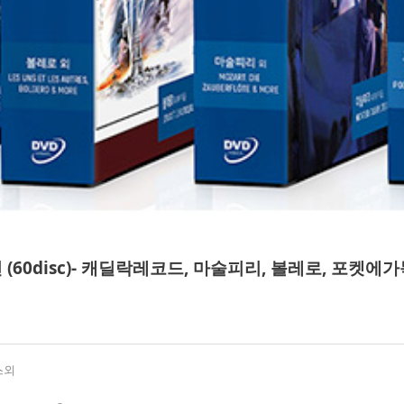
 (60disc)- 캐딜락레코드, 마술피리, 볼레로, 포켓
스외