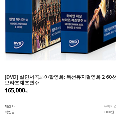
[DVD] 살면서꼭봐야할영화: 특선뮤지컬영화 2 60선
브라즈재즈연주
165,000
원
제조사
무비박
적립금
1100원