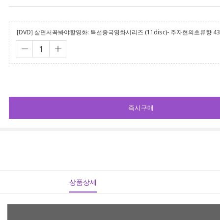
[DVD] 살면서꼭봐야할영화: 특선중국영화시리즈 (11disc)- 추자현의초류향 4
즉시구매
상품상세