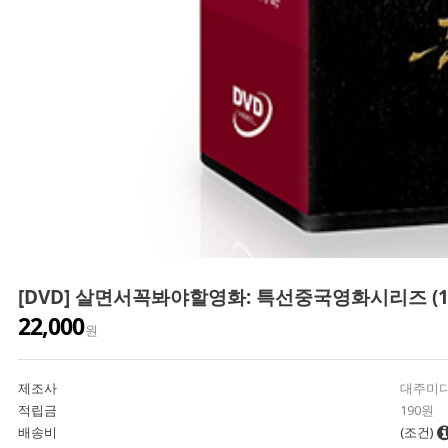
[DVD] 살면서꼭봐야할영화: 특선중국영화시리즈 (11
22,000
원
제조사
대주미
적립금
190원
배송비
(조건)