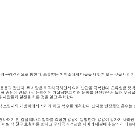
치려 운래객잔으로 향한다. 초류향은 어척소에게 마을을 빼앗겨 모든 것을 버리기
용용과 만난다. 두 사람은 티격태격하면서 여러 난관을 극복한다. 초류향은 뜻
해 중원에 왔으나 각 문파에게 거절당했고 여러 문파를 전전하면서 몰래 무공을 
른 사람들과 결전을 치른 것을 알고 후회한다.
 소림사와 개방파에서 자라게 하고 복수를 계획한다. 남자로 변장했던 홍수는 초
나머지 먼 길을 떠나고 첨아를 걱정한 용용이 동행한다. 용용이 갑자기 사라진
 어릴 적 친구 호철화를 만나고 구자국과 석관음 사이의 대결에 휘말리게 되는데.