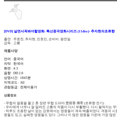
[DVD]
살면서꼭봐야할영화: 특선중국영화시리즈 (11disc)- 추자현의초류향
출연 : 주효천, 추자현, 진호민, 손비비. 왕전일
감독 : 고룡
제품사양
언어 : 중국어
자막 : 한국어
화면 : 4:3
음향 : DD 2.0
상영시간 : 1845분
지역코드 : All
관람등급 : 전체이용가
상품정보
- 무협의 열풍을 몰고 혼 장편 무협 드라마 楚留香 傳寄 (초류향 전기)
- 우리에게 너무나 잘 알려진 고룡의 작품이 다시 부활했다. 다시 펼쳐지는 무
- 하루도 조용한 날이 없는 강호에서는 영웅들이 계속 배출되었다. 격동의 시
웅들도 있고, 실패한 영웅들도 있다. 그러나 이 많은 영웅들 가운데 가장 많