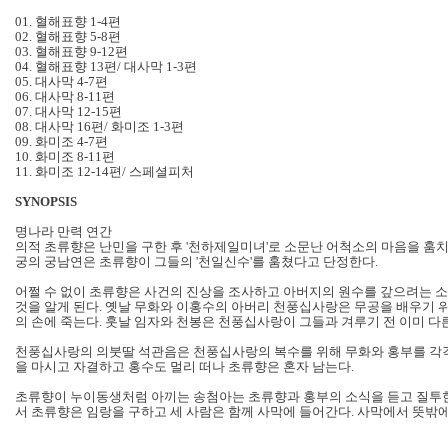
01. 혈해표향 1-4편
02. 혈해표향 5-8편
03. 혈해표향 9-12편
04. 혈해표향 13편/ 대사막 1-3편
05. 대사막 4-7편
06. 대사막 8-11편
07. 대사막 12-15편
08. 대사막 16편/ 화미조 1-3편
09. 화미조 4-7편
10. 화미조 8-11편
11. 화미조 12-14편/ 스페셜피처
SYNOPSIS
명나라 만력 연간
의적 초류향은 난민을 구한 후 '천하제일미녀'로 소문난 어척소의 마음을 훔
궁의 궁남연은 초류향이 그들의 '천일신수'를 훔쳤다고 단정한다.
어쩔 수 없이 초류향은 사건의 진상을 조사하고 아버지의 원수를 갚으려는 소
것을 알게 된다. 옛날 무화와 이홍수의 아버리 천풍십사랑은 무공을 배우기 위
의 손에 죽는다. 훗날 임자와 천봉은 천풍십사랑이 그들과 겨루기 전 이미 다
천풍십사랑의 의붓딸 석관음은 천풍십사랑의 복수를 위해 무화와 홍부를 각각
을 마시고 자결하고 홍수도 멀리 떠나 초류향은 혼자 남는다.
초류향이 누이동생처럼 아끼는 송첨아는 초류향과 홍부의 소식을 듣고 질투한 
서 초류향은 임랑을 구하고 세 사람은 함께 사막에 들어간다. 사막에서 뜻밖에