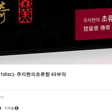
disc)- 추자현의초류향 43부작
디어
지역별