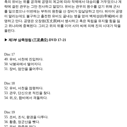
촉의 유비는 위를 공격해 공명의 계교에 따라 적벽에서 대승리를 거두었으나 계
략에 걸린 관우는 그만 전사하고 말았다. 유비는 관우의 원수를 갚기 위해 군사
를 일으켰으나 이번에는 부하의 원한을 산 장비가 암살당하고 만다. 뒤이어 공명
이 말리는데도 불구하고 출전한 유비도 끝내는 병을 얻어 백제성(白帝城)에서 운
명하고 만다. 공명은 오장원(五丈原)에서 병사하고 촉은 독립을 유지할 힘을 잃
고 위나라에 중복된다. 그리고 위의 뒤를 이어 사마 씨에 의해 진의 시대가 막을
올린다.
▶ 제3부 삼족정립 (三足鼎立) DVD 17~21
Disc 17
49. 유비, 서천에 진입하다.
50. 낙봉파에서 떨어지다.
51. 장비, 엄안을 풀어주다.
Disc 18
52. 유비, 서천을 점령하다.
53. 관우, 단신으로 적진을 찾다.
54. 위,오, 합비에서 격돌하다.
Disc 19
55. 조비, 조식, 왕권을 다투다.
56. 황충, 정군산을 뺏다.
57. 유비, 한중을 얻다.