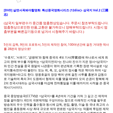
[DVD] 살면서꼭봐야할영화: 특선중국영화시리즈 (12disc)- 삼국지 Vol.2 (三國
志)
(삼국지 일부편수가 중간쯤 멈춤현상있습니다. 주문시 참조부탁드립니다.
멈춤현상으로인한 반품,교환은 불가하오니 양해부탁드립니다. 시청시 멈
춤부분을 빠른감기등으로 넘겨서 시청해주기 바랍니다.)
5인의 감독, 9인의 프로듀서, 5인의 제작인 참여, 100여년간에 걸친 거대한 역사
를 28편의 영상으로!
'수호지', '서유기', '금병매'와 함께 중국의 4대 기서(寄書)중에 하나로서 세계 최
고의 판매 부수를 자랑하는 <삼국지연의>는 진나라 진수가 지은 정사<삼국지>
와 민간 전설을 중국 원말의 나관중이 엮어 편년체로 기록한 장편 역사설로 <삼
국지통속연의>라 불린다. 또는 위, 촉, 오, 삼국의 정사를 적은 책이라 하여 <삼
국지평화>라고도 한다. 영웅호걸의 장장 백여 년에 걸친 사투를 흥분과 감동으
로 기술하며 촉의 3이 도원에서 형제의 의를 맺을 때부터 오의 손권이 항복해 제
2의 전국시대라는 삼국시대를 마감해 천하통일을 이룰 때까지의 사적을 쓴 중국
역사기서이다.
중국 중앙방송국(CCTV)은 <삼국지>를 4년여의 기간을 거쳐 그 길고 긴 제작여
정을 끝마쳤다. 6인의 극본제작팀 구성이라는 참으로 이례적인 시작을 필두로
방송계의 우수 인력을 흡수함과 동시에 감독, 편집, 촬영, 미술 등 국내 최고의 스
텝진을 총동원해 사상 최대 규모로 제작 완료된 <삼국지>는 작품에 투입된 제작