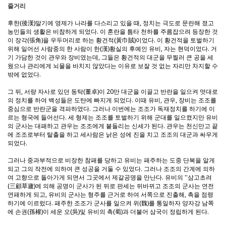
줄거리
후한(後漢)말기에 영제가 나라를 다스리고 있을 때, 정치는 극도로 문란해 졌고
농민들의 생활은 비참하게 되었다. 이 혼란을 틈타 천하를 주름잡으려 등장한 것
이 장각(張角)을 우두머리로 하는 황건적(黃巾賊)이었다. 이 황건적을 토벌하기
위해 일어선 사람중의 한 사람이 한(漢)황실의 후예인 유비, 자는 현덕이었다. 거
기 가담한 것이 관우와 장비였는데, 그들은 황건적의 대군을 무찔러 큰 공을 세
웠으나 관리에게 뇌물을 바치지 않았다는 이유로 보잘 것 없는 자리만 차지할 수
밖에 없었다.
그 뒤, 서량 자사로 있던 동탁(董卓)이 20만 대군을 이끌고 반란을 일으켜 멋대로
의 정치를 하여 백성들은 도탄에 빠지게 되었다. 이때 유비, 관우, 장비는 조조를
중심으로 반란군을 격파하였다. 그러나 이번에는 조조가 독재정치를 하기에 이
르는 형국에 들어선다. 세 형제는 조조를 토벌하기 위해 군대를 일으켰지만 유비
의 군사는 대패하고 관우는 조조에게 붙들리는 신세가 된다. 관우는 천신만고 끝
에 조조로부터 탈출을 하고 세사람은 낡은 성에 진을 치고 조조의 대군과 싸우게
되었다.
그러나 중과부적으로 비장한 참패를 당하고 유비는 패주하는 도중 단복을 알게
되고 그의 작전에 의하여 큰 성공을 거둘 수 있었다. 그러나 조조의 간계에 의하
여 고향으로 돌아가게 되면서 그곳에서 제갈공명을 만난다. 유비의 ''삼고초려
(三顧草廬)에 의해 공명이 군사가 된 뒤로 판세는 뒤바뀌고 조조의 군사는 연전
연패하게 되고, 유비의 군사는 형주를 근거로 하여 서쪽으로 진출해, 촉을 점령
하기에 이르렀다. 패주한 조조가 군사를 일으켜 위(魏)를 통일하자 양자강 남쪽
에 손권(孫權)이 세운 오(吳)및 유비의 촉(蜀)과 더불어 삼국이 정립하게 된다.