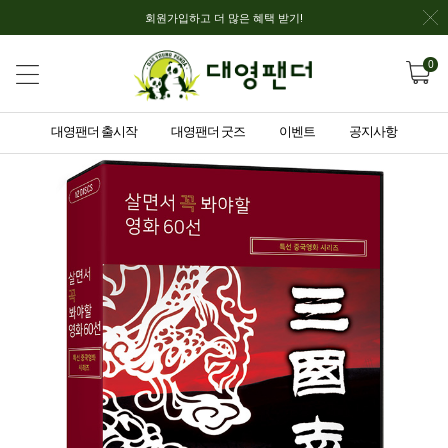
회원가입하고 더 많은 혜택 받기!
0
대영팬더 출시작
대영팬더 굿즈
이벤트
공지사항