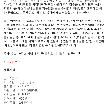
인력과 제작규모만으로도 중국 방송사상 기념비적인 경이로운 기록행진을 했
다. <삼국지>제작진은 북경대학과 북경 사범대학에 감수를 받으며 원작 <삼국
지연의>를 재현하는데 심혈을 기울임은 물론 수백명의 배우, 오디션 막대한 예
산 투입으로 이룩된 강소, 하북 및 북경에 세트건립을 가능하게 했다.
또한 국제적인 작품으로 완성되기 위해 미국의 막대한 자본력과 중국인민 해방
군을 총동원한 결과, 유례없는 초특대작으로 완성했다. 비디오로는 이미 94년당
시 출시 된 바 있으며 韓.中수교 10주년을 기념하여 특집 제작된 DVD삼국지는
제 1부 군웅축록, 제 2부 적벽대전, 제 3부 삼국정립, 제 4부 남정북진, 제 5부 삼
분귀일등 총5부작 84화의 전 내용을 28편의 DVD로 재구성돼 출시된다. 또한 각
디스크별로 스페셜 피쳐가 수록되어 있는데 각 인물 해설과 전술 전략, 고사성어
(게임), 허구와 진실, 각 도시열람 등 다양한 볼거리가 있다.
韓,中 수교 10주년 기념 대작! 국내 최초 디지털화 <삼국지>!!
감독 : 왕부림
제품사양
언어 : 중국어
자막 : 한국어, 영어, 중국어
오디오 : DD 5.1 & 2.0
화면비율 : 1.33:1 스탠다드
지역코드 : All. NTSC
상영시간 : 1620분
관람등급 : 12세관람가