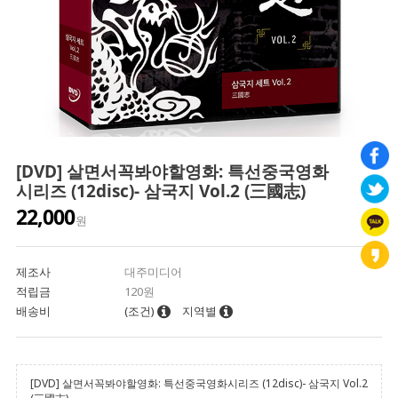
[DVD] 살면서꼭봐야할영화: 특선중국영화
시리즈 (12disc)- 삼국지 Vol.2 (三國志)
22,000
원
제조사
대주미디어
적립금
120원
배송비
(조건)
지역별
[DVD] 살면서꼭봐야할영화: 특선중국영화시리즈 (12disc)- 삼국지 Vol.2