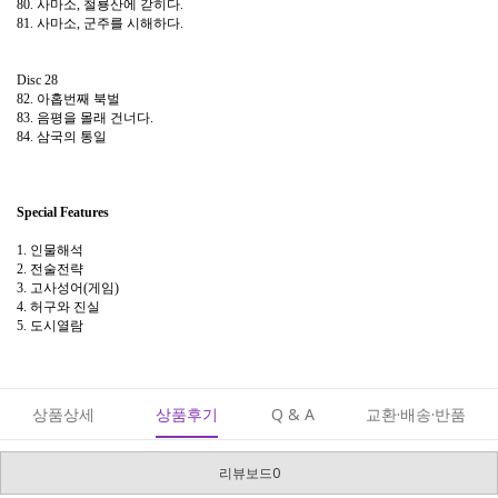
80. 사마소, 철룡산에 갇히다.
81. 사마소, 군주를 시해하다.
Disc 28
82. 아홉번째 북벌
83. 음평을 몰래 건너다.
84. 삼국의 통일
Special Features
1. 인물해석
2. 전술전략
3. 고사성어(게임)
4. 허구와 진실
5. 도시열람
상품상세
상품후기
Q & A
교환·배송·반품
리뷰보드0