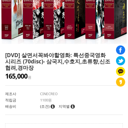
[DVD] 살면서꼭봐야할영화: 특선중국영화
시리즈 (70disc)- 삼국지,수호지,초류향,신조
협려,경마장
165,000
원
제조사
CINECREO
적립금
1100원
배송비
(조건)
지역별