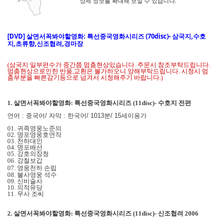
상세 정보를 확대해 보실 수 있습니다.
[DVD]
살면서꼭봐야할영화: 특선중국영화시리즈 (70disc)- 삼국지,수호
지,초류향,신조협려,경마장
(삼국지 일부편수가 중간쯤 멈춤현상있습니다. 주문시 참조부탁드립니다.
멈춤현상으로인한 반품,교환은 불가하오니 양해부탁드립니다. 시청시 멈
춤부분을 빠른감기등으로 넘겨서 시청해주기 바랍니다.)
1.
살면서꼭봐야할영화: 특선중국영화시리즈 (11disc)- 수호지 전편
언어 : 중국어/
자막 : 한국어/
1013분/
15세이용가
01. 귀족영웅노준의
02. 명포영웅호연작
03. 천하대인
04. 명포배선
05. 강호의장청
06. 강철보갑
07. 영웅천하 손립
08. 불사영웅 석수
09. 신비술사
10. 의적유당
11. 무사 조씨
2.
살면서꼭봐야할영화: 특선중국영화시리즈 (11disc)- 신조협려 2006