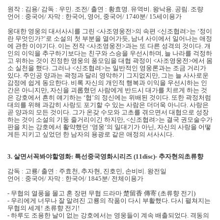
원작 : 김용/ 감독 : 우민. 조전/ 출연 : 황효명. 유역비. 왕낙용. 공림. 조량
언어 : 중국어/ 자막 : 한국어, 영어, 중국어/ 1740분/ 15세이용가
웅대한 영웅의 대서사시를 그린 <사조영웅전>의 속편 <신조협려>는 ‘정이
란 무엇인가?’로 소설의 첫 부분을 열어가듯, 남녀 사이에서 일어나는 애정
에 관한 이야기다. 이는 전작 <사조영웅전>과는 또 다른 성격의 것이다. 개
인의 이익을 추구하기보다는 친구와 스승을 우선시하며, 늘 나라를 걱정하
고 위하는 것이 진정한 영웅의 풍모임을 대협 곽정이 <사조영웅전>에서 몸
소 실천을 했다. 그러나 <신조협려>는 일반적인 영웅론과는 조금 거리가
있다. 주인공 양과는 곽정과 달리 영악하기 그지없지만, 그는 늘 사사로운
감정에 쉽게 동요한다. 비록 자신의 개인적 행복과 이익을 우선시하는 인
간은 아니지만, 자신을 괴롭혔던 사람에게 반드시 대가를 치르게 하는 것
은 강호에서 흔히 얘기하는 ‘협’의 정신에는 위배된 것이다. 또한 곽정처럼
대의를 위해 과감히 사랑도 포기할 수 있는 사람은 더더욱 아니다. 사랑은
곧 양과의 모든 것이다. 그가 온갖 수모와 고초를 겪으면서 대협으로 성장
하는 것이 소설의 기둥 줄거리이긴 하지만, <신조협려>는 결국 권모술수가
판을 치는 강호에서 활약했던 ‘영웅’의 일대기가 아닌, 자신의 사랑을 어떻
게든 지키고 싶었던 한 남자의 용광로 같은 애정의 서사시다.
3.
살면서꼭봐야할영화: 특선중국영화시리즈 (11disc)- 추자현의초류향
감독 : 고룡/
출연 : 주효천, 추자현, 진호민, 손비비. 왕전일
언어 : 중국어/ 자막 : 한국어/ 1845분/ 전체이용가
- 무협의 열풍을 몰고 혼 장편 무협 드라마 楚留香 傳寄 (초류향 전기)
- 우리에게 너무나 잘 알려진 고룡의 작품이 다시 부활했다. 다시 펼쳐지는
무협의 세계! 초류향 전기!
- 하루도 조용한 날이 없는 강호에서는 영웅들이 계속 배출되었다. 격동의