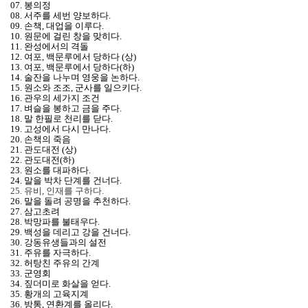
07. 봉의정
08. 서주를 세번 양보하다.
09. 손책, 대업을 이루다.
10. 원문에 걸린 창을 맞히다.
11. 완성에서의 격돌
12. 여포, 백문루에서 당하다 (상)
13. 여포, 백문루에서 당하다(하)
14. 술잔을 나누며 영웅을 논하다.
15. 원소와 조조, 군사를 일으키다.
16. 관우의 세가지 조건
17. 벼슬을 봉하고 금을 주다.
18. 말 한필로 천리를 닫다.
19. 고성에서 다시 만나다.
20. 손책의 죽음
21. 관도대전 (상)
22. 관도대전(하)
23. 원소를 대파하다.
24. 말을 박차 단계를 건너다.
25. 유비, 인재를 구하다.
26. 말을 돌려 공명을 추천하다.
27. 삼고초려
28. 박망파를 불태우다.
29. 백성을 데리고 강을 건너다.
30. 강동유생들과의 설전
31. 주유를 자극하다.
32. 허탕친 주유의 간계
33. 군영회
34. 짚더미로 화살을 얻다.
35. 황개의 고육지계
36. 방통, 연환계를 올리다.