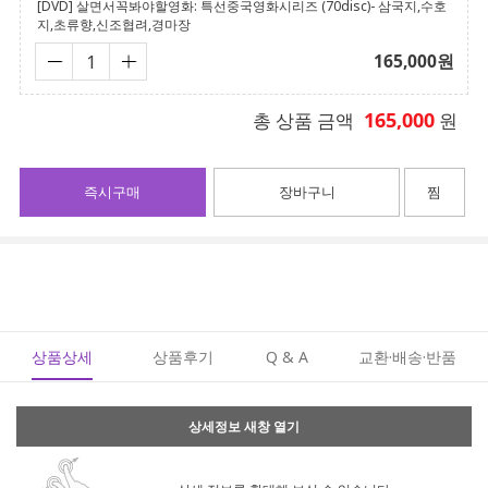
[DVD] 살면서꼭봐야할영화: 특선중국영화시리즈 (70disc)- 삼국지,수호
지,초류향,신조협려,경마장
165,000
원
165,000
총 상품 금액
원
즉시구매
장바구니
찜
상품상세
상품후기
Q & A
교환·배송·반품
상세정보 새창 열기