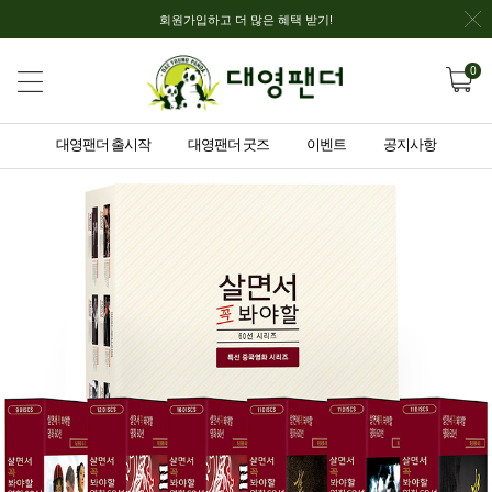
회원가입하고 더 많은 혜택 받기!
0
대영팬더 출시작
대영팬더 굿즈
이벤트
공지사항