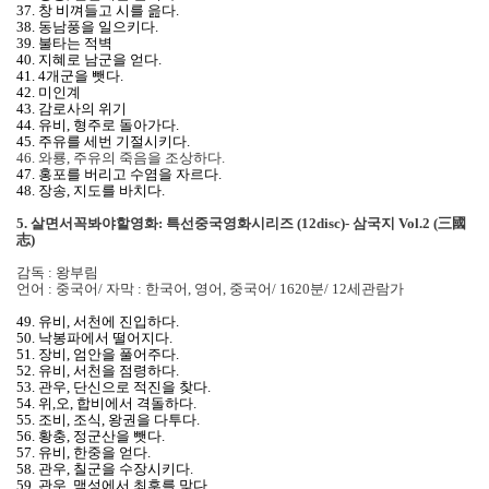
37. 창 비껴들고 시를 읊다.
38. 동남풍을 일으키다.
39. 불타는 적벽
40. 지혜로 남군을 얻다.
41. 4개군을 뺏다.
42. 미인계
43. 감로사의 위기
44. 유비, 형주로 돌아가다.
45. 주유를 세번 기절시키다.
46. 와룡, 주유의 죽음을 조상하다.
47. 홍포를 버리고 수염을 자르다.
48. 장송, 지도를 바치다.
5. 살면서꼭봐야할영화: 특선중국영화시리즈 (12disc)- 삼국지 Vol.2 (三國
志)
감독 : 왕부림
언어 : 중국어/ 자막 : 한국어, 영어, 중국어/ 1620분/ 12세관람가
49. 유비, 서천에 진입하다.
50. 낙봉파에서 떨어지다.
51. 장비, 엄안을 풀어주다.
52. 유비, 서천을 점령하다.
53. 관우, 단신으로 적진을 찾다.
54. 위,오, 합비에서 격돌하다.
55. 조비, 조식, 왕권을 다투다.
56. 황충, 정군산을 뺏다.
57. 유비, 한중을 얻다.
58. 관우, 칠군을 수장시키다.
59. 관우, 맥성에서 최후를 맞다.