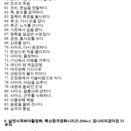
60. 조조의 죽음
61. 조비, 한실을 찬탈하다.
62. 촉, 동오를 공격하다.
63. 칠백리 촉영을 불사르다.
64. 촉,오, 다시 손을 잡다.
65. 촉군, 노수를 건너다.
66. 기로에서 길을 묻다.
67. 맹획을 일곱번 사로잡다.
68. 공명, 출사표를 쓰다.
69. 강유를 얻다.
70. 사마의, 다시 등장하다.
71. 빈성으로 적을 물리치다.
72. 사마의, 출정하다.
73. 기산에서 지혜를 겨루다.
74. 귀신이 된 제갈공명
75. 여섯번째 기산으로
76. 상방곡의 불이 꺼지다.
77. 오장원에서 가을바람으로 지다.
78. 사마의, 야심을 감추다.
79. 내분에 휩싸인 오국
80. 사마소, 철룡산에 갇히다.
81. 사마소, 군주를 시해하다.
82. 아홉번째 북벌
83. 음평을 몰래 건너다.
84. 삼국의 통일
6.
살면서꼭봐야할영화: 특선중국영화시리즈 (9disc)- 장나라의경마장 33
부작