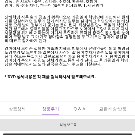
감독 : 슈 샤오밍/
출연 : 장나라, 주호성, 황종택, 호행아
언어 : 중국어/ 자막 : 한국어 (붙박이)/ 1419분/ 15세관람가
신해혁명 직후 원래 청조의 왕족이었던 좌천일이 혁명당에 가입해서 원세
개를 암살하려던 임무에 참가 하지만 임무는 실패하고 혁명당에게는 배신
자로 오해 받아 정부에게 쫓기는 몸이 된다. 좌천일은 당시 독일의 식민지
였던 청도에서 중국인들을 이끌고 집단으로 노역에서 도망치려다가 다시
사형당할 위기에 처하는데 거기서 우연하게 유력한 왕족인 공친왕의 눈에
띄어 구명 받고 그 대가로 경마장의 경영권을 두고 겨루는 경마에 공친왕
의 대표로 참가하게 된다.
경마에서 보여준 절묘한 마술과 지혜로 청도에서 유명인물이 되고 혁명당
노경부의 딸 노벽휘와 일본상사 사장의 딸 송야추자가 좌천일을 좋아하게
된다. 청도는 독일에서 일본으로 넘어가고 송야추자의 아버지 송야일랑이
경마장의 주인이자 청도 전체의 최고 통치자가 된다. 그 후 좌천일과 혁명
당은 적대하면서도 도와 결국은 청도의 주권을 되찾는다.
* DVD 상세내용은 각 제품 검색하셔서 참조해주세요.
상품상세
상품후기
Q & A
교환·배송·반품
리뷰보드0