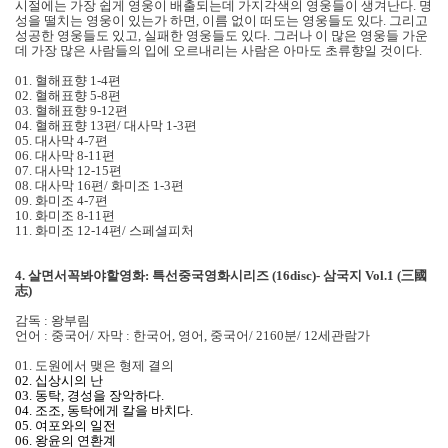
시절에는 가장 쉽게 영웅이 배출되는데 가지각색의 영웅들이 생겨난다. 명
성을 떨치는 영웅이 있는가 하면, 이름 없이 떠도는 영웅들도 있다. 그리고
성공한 영웅들도 있고, 실패한 영웅들도 있다. 그러나 이 많은 영웅들 가운
데 가장 많은 사람들의 입에 오르내리는 사람은 아마도 초류향일 것이다.
01. 혈해표향 1-4편
02. 혈해표향 5-8편
03. 혈해표향 9-12편
04. 혈해표향 13편/ 대사막 1-3편
05. 대사막 4-7편
06. 대사막 8-11편
07. 대사막 12-15편
08. 대사막 16편/ 화미조 1-3편
09. 화미조 4-7편
10. 화미조 8-11편
11. 화미조 12-14편/ 스페셜피처
4. 살면서꼭봐야할영화: 특선중국영화시리즈 (16disc)- 삼국지 Vol.1 (三國
志)
감독 : 왕부림
언어 : 중국어/ 자막 : 한국어, 영어, 중국어/ 2160분/ 12세관람가
01. 도원에서 맺은 형제 결의
02. 십상시의 난
03. 동탁, 경성을 장악하다.
04. 조조, 동탁에게 칼을 바치다.
05. 여포와의 일전
06. 왕윤의 연환계